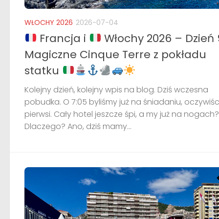
WŁOCHY 2026
2026-07-04
Francja i
Włochy 2026 – Dzień 
Magiczne Cinque Terre z pokładu
statku
Kolejny dzień, kolejny wpis na blog. Dziś wczesna
pobudka. O 7:05 byliśmy już na śniadaniu, oczywiśc
pierwsi. Cały hotel jeszcze śpi, a my już na nogach?
Dlaczego? Ano, dziś mamy...