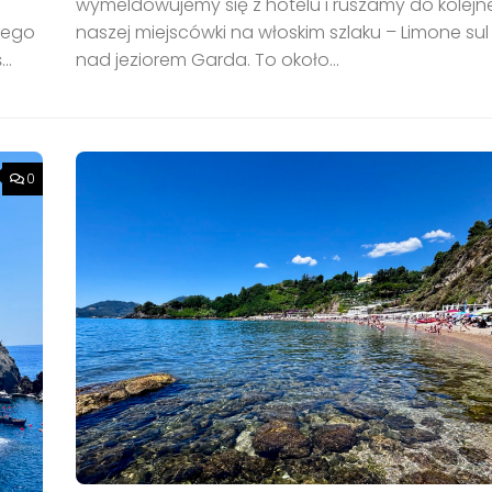
wymeldowujemy się z hotelu i ruszamy do kolejne
nnego
naszej miejscówki na włoskim szlaku – Limone su
..
nad jeziorem Garda. To około...
0