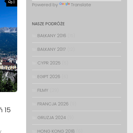
0
Powered by
Translate
NASZE PODRÓŻE
BAŁKANY 2016
(15)
BAŁKANY 2017
(12)
CYPR 2025
(5)
EGIPT 2026
(6)
FILMY
(29)
FRANCJA 2026
(9)
ń 15
GRUZJA 2024
(9)
y
HONG KONG 2018
(6)