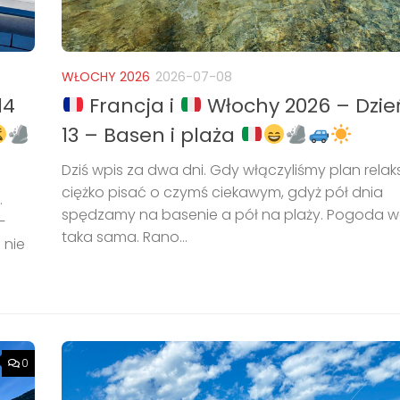
WŁOCHY 2026
2026-07-08
14
Francja i
Włochy 2026 – Dzień
13 – Basen i plaża
Dziś wpis za dwa dni. Gdy włączyliśmy plan relak
ciężko pisać o czymś ciekawym, gdyż pół dnia
.
spędzamy na basenie a pół na plaży. Pogoda w
–
taka sama. Rano...
 nie
0