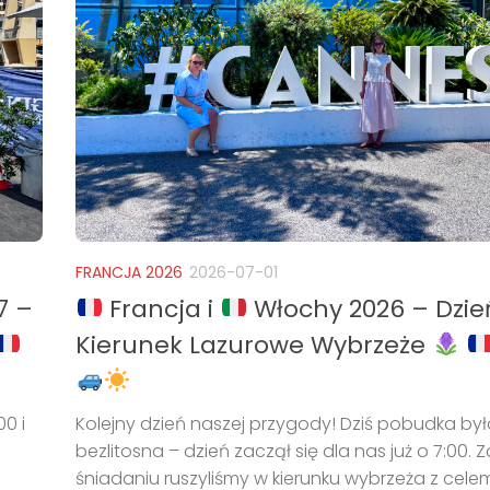
FRANCJA 2026
2026-07-01
7 –
Francja i
Włochy 2026 – Dzie
Kierunek Lazurowe Wybrzeże
00 i
Kolejny dzień naszej przygody! Dziś pobudka był
bezlitosna – dzień zaczął się dla nas już o 7:00. 
śniadaniu ruszyliśmy w kierunku wybrzeża z cele