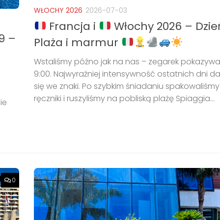
WŁOCHY 2026
2026-07-03
Francja i
Włochy 2026 – Dzie
9 –
Plaża i marmur
Wstaliśmy późno jak na nas – zegarek pokazywał
9:00. Najwyraźniej intensywność ostatnich dni d
się we znaki. Po szybkim śniadaniu spakowaliśmy
ręczniki i ruszyliśmy na pobliską plażę Spiaggia...
ie
0