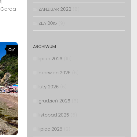
j
l Garda
ZANZIBAR 2022
(8)
ZEA 2015
(9)
ARCHIWUM
0
lipiec 2026
(10)
czerwiec 2026
(6)
luty 2026
(6)
grudzień 2025
(5)
listopad 2025
(5)
lipiec 2025
(2)