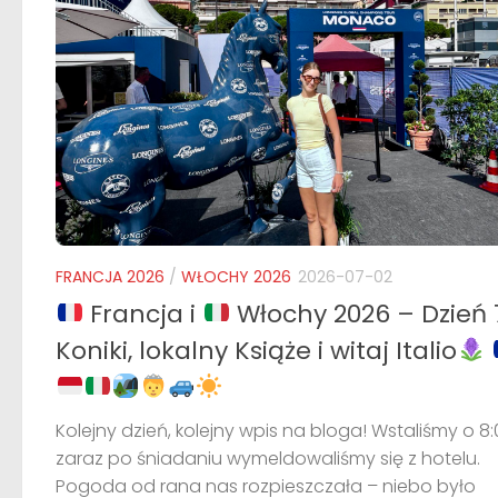
FRANCJA 2026
/
WŁOCHY 2026
2026-07-02
Francja i
Włochy 2026 – Dzień 
Koniki, lokalny Książe i witaj Italio
Kolejny dzień, kolejny wpis na bloga! Wstaliśmy o 8:
zaraz po śniadaniu wymeldowaliśmy się z hotelu.
Pogoda od rana nas rozpieszczała – niebo było