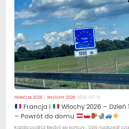
FRANCJA 2026
/
WŁOCHY 2026
2026-07-12
Francja i
Włochy 2026 – Dzień 
– Powrót do domu
Każda podróż kiedyś się kończy… Dziś nadszedł cza