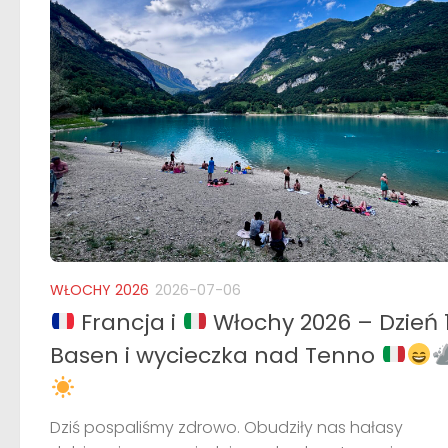
WŁOCHY 2026
2026-07-06
Francja i
Włochy 2026 – Dzień 1
Basen i wycieczka nad Tenno
Dziś pospaliśmy zdrowo. Obudziły nas hałasy