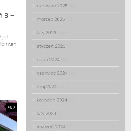
czerwiec 2025
(12)
ń 8 –
marzec 2025
(2)
luty 2025
(14)
 już
ała nam
styczeń 2025
(1)
lipiec 2024
(6)
czerwiec 2024
(10)
maj 2024
(2)
kwiecień 2024
(7)
0
luty 2024
(7)
styczeń 2024
(7)