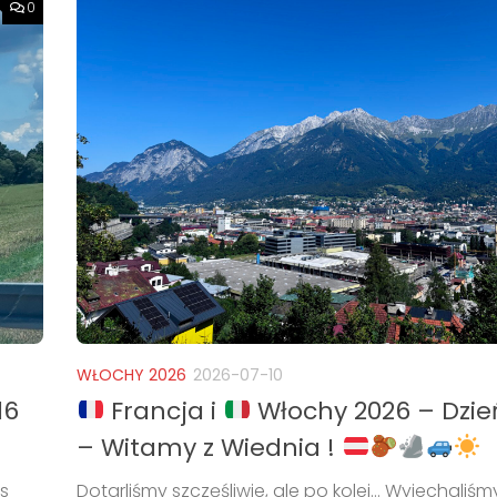
0
WŁOCHY 2026
2026-07-10
16
Francja i
Włochy 2026 – Dzie
– Witamy z Wiednia !
s
Dotarliśmy szczęśliwie, ale po kolei… Wyjechaliśm