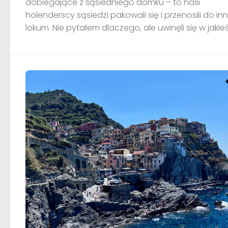
dobiegające z sąsiedniego domku – to nasi
holenderscy sąsiedzi pakowali się i przenosili do i
lokum. Nie pytałem dlaczego, ale uwinęli się w jakieś.