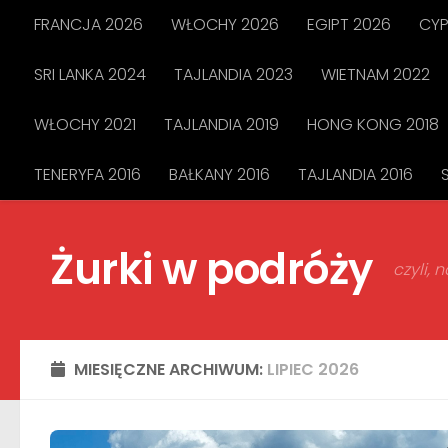
FRANCJA 2026
WŁOCHY 2026
EGIPT 2026
CYP
Przejdź do treści
SRI LANKA 2024
TAJLANDIA 2023
WIETNAM 2022
WŁOCHY 2021
TAJLANDIA 2019
HONG KONG 2018
TENERYFA 2016
BAŁKANY 2016
TAJLANDIA 2016
Żurki w podróży
czyli,
MIESIĘCZNE ARCHIWUM:
LIPIEC 2026