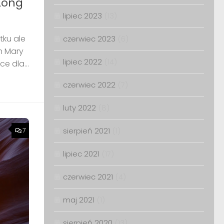
 Long
lipiec 2023
(13)
tku ale
czerwiec 2023
(6)
n Mary
lipiec 2022
(14)
ce dla...
czerwiec 2022
(7)
luty 2022
(8)
sierpień 2021
(1)
7
lipiec 2021
(17)
czerwiec 2021
(4)
maj 2021
(1)
sierpień 2020
(13)