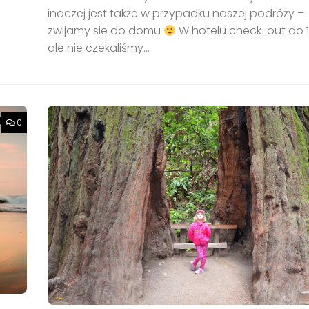
inaczej jest także w przypadku naszej podróży –
zwijamy sie do domu
W hotelu check-out do 1
ale nie czekaliśmy...
0