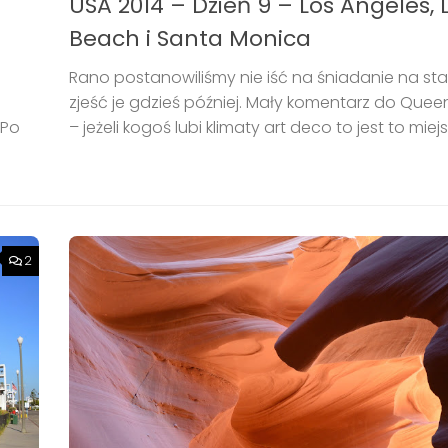
USA 2014 – Dzień 9 – Los Angeles,
Beach i Santa Monica
Rano postanowiliśmy nie iść na śniadanie na sta
zjeść je gdzieś później. Mały komentarz do Quee
 Po
– jeżeli kogoś lubi klimaty art deco to jest to miejs
2