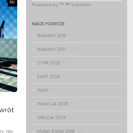
1
Powered by
Translate
NASZE PODRÓŻE
BAŁKANY 2016
(15)
BAŁKANY 2017
(12)
CYPR 2025
(5)
EGIPT 2026
(6)
FILMY
(29)
FRANCJA 2026
(9)
owrót
GRUZJA 2024
(9)
y. Nie
HONG KONG 2018
(6)