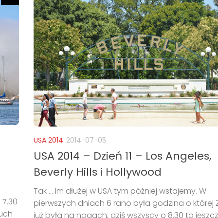
USA 2014
2014-07-05
USA 2014 – Dzień 11 – Los Angeles,
Beverly Hills i Hollywood
Tak … Im dłużej w USA tym później wstajemy. W
 7.30
pierwszych dniach 6 rano była godzina o której 
ruch
już była na nogach, dziś wszyscy o 8.30 to jeszc