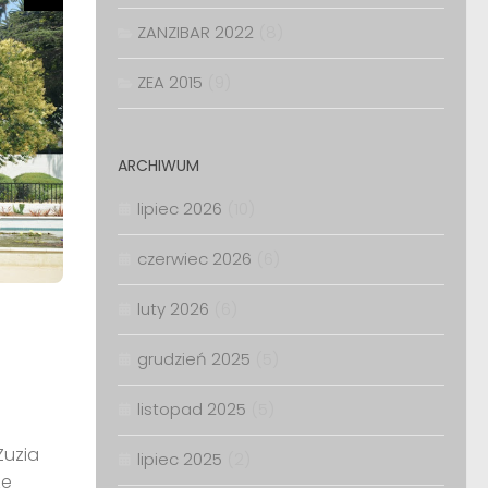
ZANZIBAR 2022
(8)
ZEA 2015
(9)
ARCHIWUM
lipiec 2026
(10)
czerwiec 2026
(6)
luty 2026
(6)
grudzień 2025
(5)
listopad 2025
(5)
Zuzia
lipiec 2025
(2)
ze