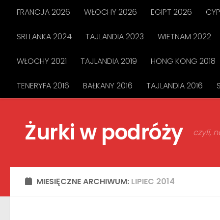
FRANCJA 2026
WŁOCHY 2026
EGIPT 2026
CYP
Przejdź do treści
SRI LANKA 2024
TAJLANDIA 2023
WIETNAM 2022
WŁOCHY 2021
TAJLANDIA 2019
HONG KONG 2018
TENERYFA 2016
BAŁKANY 2016
TAJLANDIA 2016
Żurki w podróży
czyli,
MIESIĘCZNE ARCHIWUM:
LIPIEC 2014