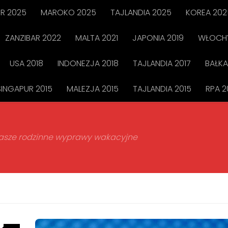
R 2025
MAROKO 2025
TAJLANDIA 2025
KOREA 202
ZANZIBAR 2022
MALTA 2021
JAPONIA 2019
WŁOCHY
USA 2018
INDONEZJA 2018
TAJLANDIA 2017
BAŁKA
SINGAPUR 2015
MALEZJA 2015
TAJLANDIA 2015
RPA 2
 nasze rodzinne wyprawy wakacyjne