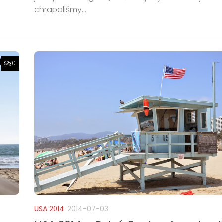
chrapaliśmy...
0
USA 2014
2014-07-03