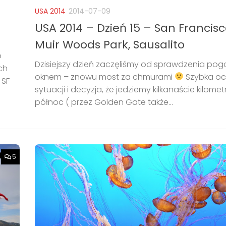
USA 2014
2014-07-09
USA 2014 – Dzień 15 – San Francisc
Muir Woods Park, Sausalito
o
Dzisiejszy dzień zaczęliśmy od sprawdzenia pog
ch
oknem – znowu most za chmurami
Szybka o
 SF
sytuacji i decyzja, że jedziemy kilkanaście kilome
północ ( przez Golden Gate także...
5