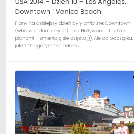
USA 2014 – Dzień 10 – Los Angeles,
Downtown i Venice Beach
Plany na dzisiejszy dzień były ambitne: Downtown
(wbrew radom innych) oraz Hollywood. Jak to z
planami – zmieniają sie często ;)). Ale od początku.
jakże ” bogatym ” śniadaniu...