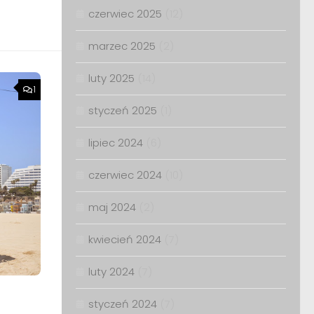
czerwiec 2025
(12)
marzec 2025
(2)
luty 2025
(14)
1
styczeń 2025
(1)
lipiec 2024
(6)
czerwiec 2024
(10)
maj 2024
(2)
kwiecień 2024
(7)
luty 2024
(7)
styczeń 2024
(7)