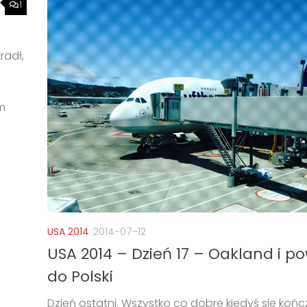
1
radł,
m
USA 2014
2014-07-12
USA 2014 – Dzień 17 – Oakland i p
do Polski
Dzień ostatni. Wszystko co dobre kiedyś sie kończ