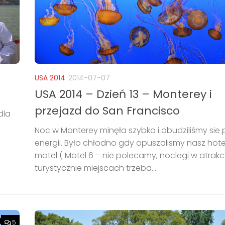
USA 2014
2014-07-07
USA 2014 – Dzień 13 – Monterey i
przejazd do San Francisco
dla
Noc w Monterey minęła szybko i obudziliśmy sie 
energii. Było chłodno gdy opuszalismy nasz hote
motel ( Motel 6 – nie polecamy, noclegi w atrakc
turystycznie miejscach trzeba...
5