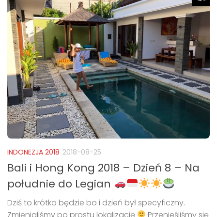
INDONEZJA 2018
2018-08-25
Bali i Hong Kong 2018 – Dzień 8 – Na
południe do Legian
Dziś to krótko będzie bo i dzień był specyficzny.
Zmienialiśmy po prostu lokalizację
Przenieśliśmy się