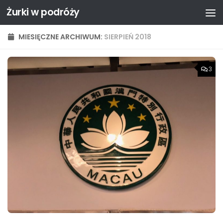
Żurki w podróży
Przejdź do treści
MIESIĘCZNE ARCHIWUM:
SIERPIEŃ 2018
3