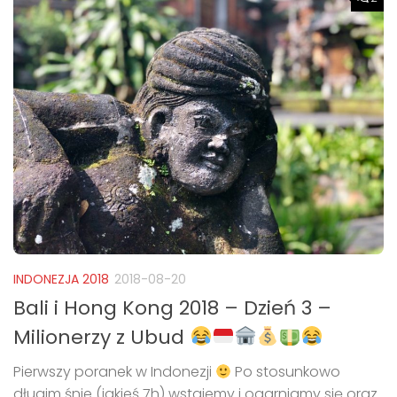
INDONEZJA 2018
2018-08-20
Bali i Hong Kong 2018 – Dzień 3 –
Milionerzy z Ubud
Pierwszy poranek w Indonezji
Po stosunkowo
długim śnie (jakieś 7h) wstajemy i ogarniamy się oraz