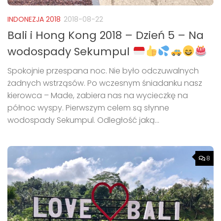
INDONEZJA 2018
2018-08-22
Bali i Hong Kong 2018 – Dzień 5 – Na
wodospady Sekumpul
Spokojnie przespana noc. Nie było odczuwalnych
żadnych wstrząsów. Po wczesnym śniadanku nasz
kierowca – Made, zabiera nas na wycieczkę na
północ wyspy. Pierwszym celem są słynne
wodospady Sekumpul. Odległość jaką...
8