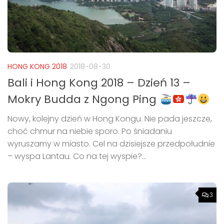
HONG KONG 2018
2018-08-30
Bali i Hong Kong 2018 – Dzień 13 –
Mokry Budda z Ngong Ping
Nowy, kolejny dzień w Hong Kongu. Nie pada jeszcze,
choć chmur na niebie sporo. Po śniadaniu
wyruszamy w miasto. Cel na dzisiejsze przedpołudnie
– wyspa Lantau. Co na tej wyspie?...
3