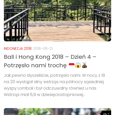
INDONEZJA 2018
2018-08-21
Bali i Hong Kong 2018 – Dzień 4 –
Potrzęsło nami trochę
Jak pewno słyszeliście, potrzęsło nami. W nocy z 19
na 20 wystąpił silny wstrząs na północy sąsiedniej
wyspy Lombok i był odczuwalny również u nas.
Wstrząs miał 6,9 w dziesięciostopniowej...
2