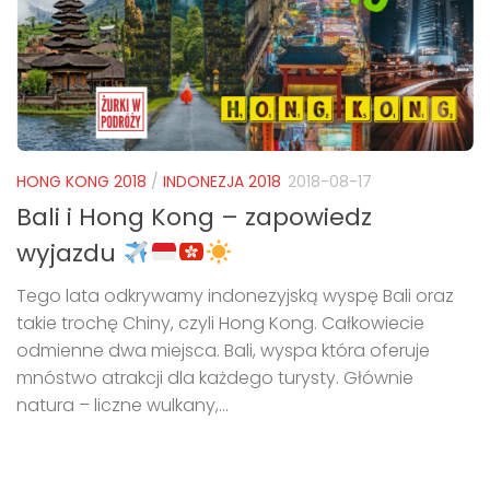
HONG KONG 2018
/
INDONEZJA 2018
2018-08-17
Bali i Hong Kong – zapowiedz
wyjazdu
Tego lata odkrywamy indonezyjską wyspę Bali oraz
takie trochę Chiny, czyli Hong Kong. Całkowiecie
odmienne dwa miejsca. Bali, wyspa która oferuje
mnóstwo atrakcji dla każdego turysty. Głównie
natura – liczne wulkany,...