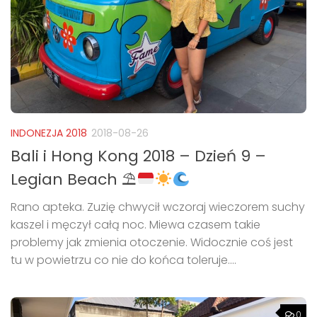
INDONEZJA 2018
2018-08-26
Bali i Hong Kong 2018 – Dzień 9 –
Legian Beach ⛱
Rano apteka. Zuzię chwycił wczoraj wieczorem suchy
kaszel i męczył całą noc. Miewa czasem takie
problemy jak zmienia otoczenie. Widocznie coś jest
tu w powietrzu co nie do końca toleruje....
0