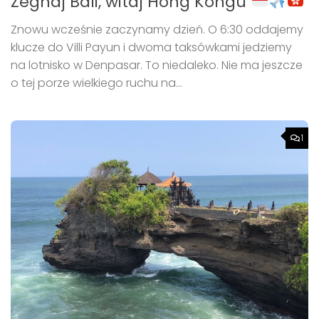
Żegnaj Bali, witaj Hong Kongu
Znowu wcześnie zaczynamy dzień. O 6:30 oddajemy
klucze do Villi Payun i dwoma taksówkami jedziemy
na lotnisko w Denpasar. To niedaleko. Nie ma jeszcze
o tej porze wielkiego ruchu na...
1