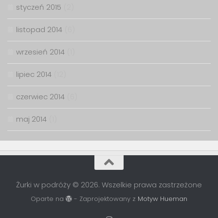
styczeń 2015
(2)
listopad 2014
(6)
wrzesień 2014
(1)
lipiec 2014
(12)
czerwiec 2014
(6)
maj 2014
(1)
Żurki w podróży © 2026. Wszelkie prawa zastrzeżone
Oparte na
- Zaprojektowany z
Motyw Hueman