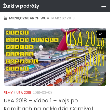
Żurki w podróży
Przejdź do treści
MIESIĘCZNE ARCHIWUM:
MARZEC 2018
0
FILMY
/
USA 2018
2018-03-08
USA 2018 – video 1 – Rejs po
Karaibach na pokładzie Carnival