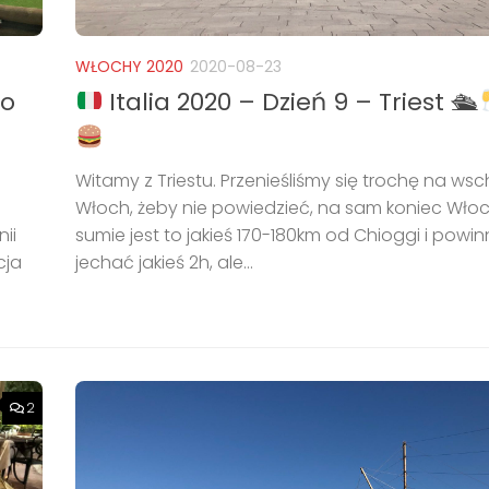
WŁOCHY 2020
2020-08-23
do
Italia 2020 – Dzień 9 – Triest 🛳
Witamy z Triestu. Przenieśliśmy się trochę na ws
Włoch, żeby nie powiedzieć, na sam koniec Wło
ii
sumie jest to jakieś 170-180km od Chioggi i powi
cja
jechać jakieś 2h, ale...
2