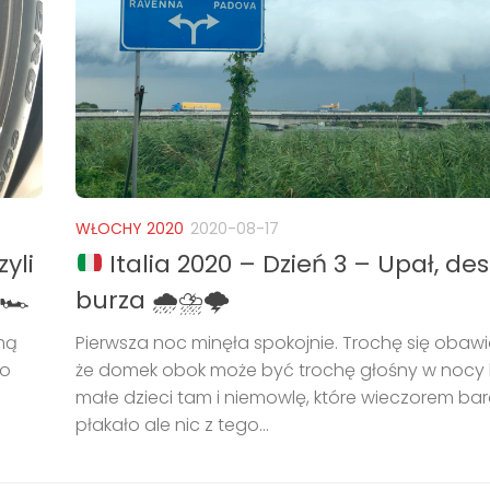
WŁOCHY 2020
2020-08-17
zyli
Italia 2020 – Dzień 3 – Upał, des
🏎
burza 🌧⛈🌩
mą
Pierwsza noc minęła spokojnie. Trochę się obawi
bo
że domek obok może być trochę głośny w nocy
małe dzieci tam i niemowlę, które wieczorem ba
płakało ale nic z tego...