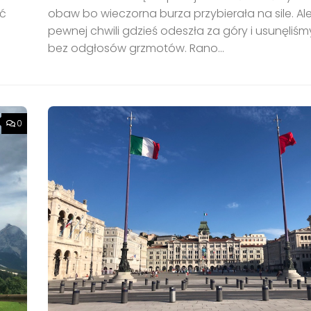
ać
obaw bo wieczorna burza przybierała na sile. Al
pewnej chwili gdzieś odeszła za góry i usunęliśmy
bez odgłosów grzmotów. Rano...
0