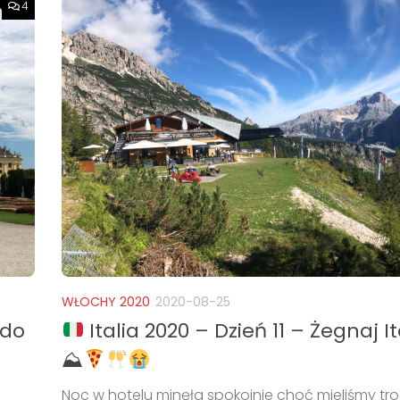
4
WŁOCHY 2020
2020-08-25
 do
Italia 2020 – Dzień 11 – Żegnaj It
⛰
Noc w hotelu minęła spokojnie choć mieliśmy tr