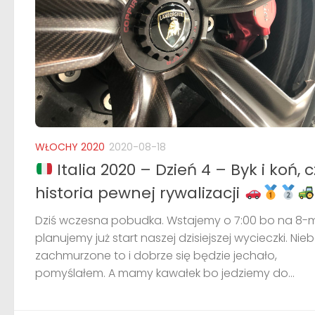
WŁOCHY 2020
2020-08-18
Italia 2020 – Dzień 4 – Byk i koń, c
historia pewnej rywalizacji
Dziś wczesna pobudka. Wstajemy o 7:00 bo na 8-
planujemy już start naszej dzisiejszej wycieczki. Nie
zachmurzone to i dobrze się będzie jechało,
pomyślałem. A mamy kawałek bo jedziemy do...