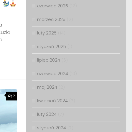
a
czerwiec 2025
(12)
marzec 2025
(2)
a
Zuzia
luty 2025
(14)
a
styczeń 2025
(1)
lipiec 2024
(6)
czerwiec 2024
(10)
maj 2024
(2)
2
kwiecień 2024
(7)
luty 2024
(7)
styczeń 2024
(7)