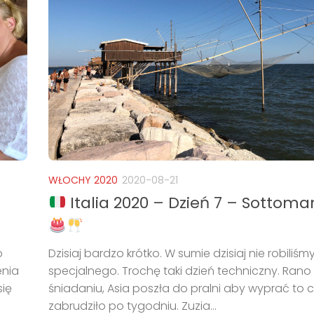
WŁOCHY 2020
2020-08-21
Italia 2020 – Dzień 7 – Sottoma
Dzisiaj bardzo krótko. W sumie dzisiaj nie robiliśmy
o
specjalnego. Trochę taki dzień techniczny. Rano
enia
śniadaniu, Asia poszła do pralni aby wyprać to c
się
zabrudziło po tygodniu. Zuzia...