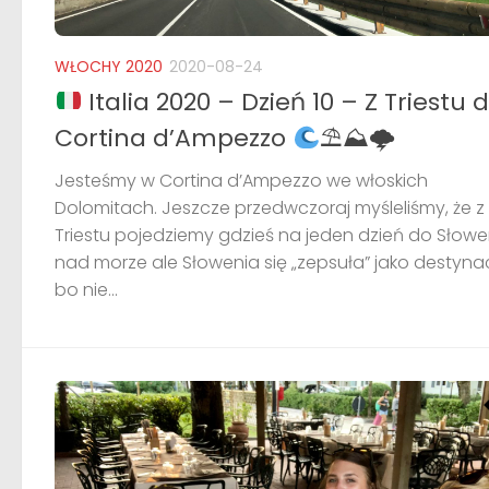
WŁOCHY 2020
2020-08-24
Italia 2020 – Dzień 10 – Z Triestu 
Cortina d’Ampezzo
⛱⛰🌩
Jesteśmy w Cortina d’Ampezzo we włoskich
Dolomitach. Jeszcze przedwczoraj myśleliśmy, że z
Triestu pojedziemy gdzieś na jeden dzień do Słowen
nad morze ale Słowenia się „zepsuła” jako destyna
bo nie...