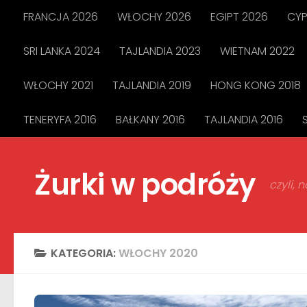
FRANCJA 2026
WŁOCHY 2026
EGIPT 2026
CYP
Przejdź do treści
SRI LANKA 2024
TAJLANDIA 2023
WIETNAM 2022
WŁOCHY 2021
TAJLANDIA 2019
HONG KONG 2018
TENERYFA 2016
BAŁKANY 2016
TAJLANDIA 2016
Żurki w podróży
czyli,
KATEGORIA:
WŁOCHY 2020