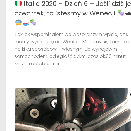
Italia 2020 – Dzień 6 – Jeśli dziś j
czwartek, to jsteśmy w Wenecji

Tak jak wspominałem we wczorajszym wpisie, dziś
mamy wycieczkę do Wenecji. Możemy się tam dos
na kilka sposobów – własnym lub wynajętym
samochodem, odległość 57km, czas ok.80 minut.
Można autobusami...