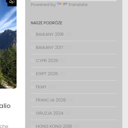
1
Powered by
Translate
NASZE PODRÓŻE
BAŁKANY 2016
(15)
BAŁKANY 2017
(12)
CYPR 2025
(5)
EGIPT 2026
(6)
FILMY
(29)
FRANCJA 2026
(9)
alio
GRUZJA 2024
(9)
ochę
HONG KONG 2018
(6)