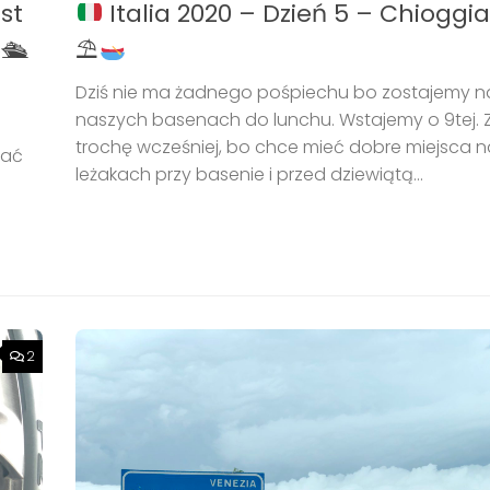
est
Italia 2020 – Dzień 5 – Chioggi
🛳
⛱
Dziś nie ma żadnego pośpiechu bo zostajemy n
naszych basenach do lunchu. Wstajemy o 9tej. 
trochę wcześniej, bo chce mieć dobre miejsca n
tać
leżakach przy basenie i przed dziewiątą...
2