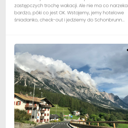
zastępczych trochę wakacji. Ale nie ma co narzek
bardzo, póki co jest OK. Wstajemy, jemy hotelowe
śniadanko, check-out i jedziemy do Schonbrunn...