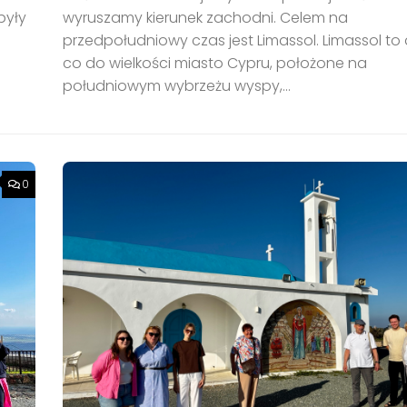
wyruszamy kierunek zachodni. Celem na
były
przedpołudniowy czas jest Limassol. Limassol to 
m
co do wielkości miasto Cypru, położone na
południowym wybrzeżu wyspy,...
0