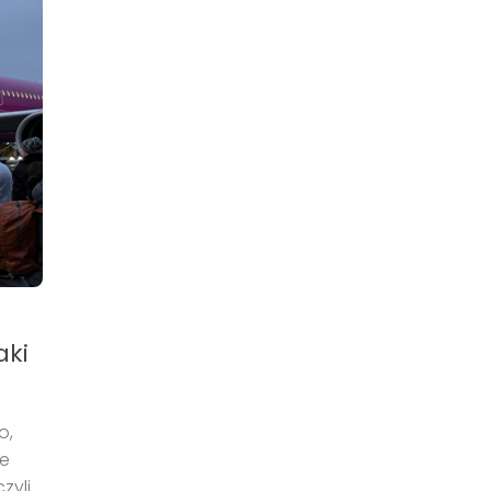
aki
o,
ie
zyli