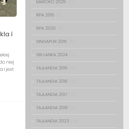
MAROKO 2025
(5)
RPA 2015
(11)
RPA 2020
(16)
kla i
SINGAPUR 2015
(8)
kiej
SRI LANKA 2024
(14)
o niej
TAJLANDIA 2015
(8)
 i jest
TAJLANDIA 2016
(18)
TAJLANDIA 2017
(10)
TAJLANDIA 2019
(11)
TAJLANDIA 2023
(19)