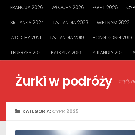
FRANCJA 2026
WŁOCHY 2026
EGIPT 2026
CYP
Przejdź do treści
SRI LANKA 2024
TAJLANDIA 2023
WIETNAM 2022
WŁOCHY 2021
TAJLANDIA 2019
HONG KONG 2018
TENERYFA 2016
BAŁKANY 2016
TAJLANDIA 2016
Żurki w podróży
czyli,
KATEGORIA:
CYPR 2025