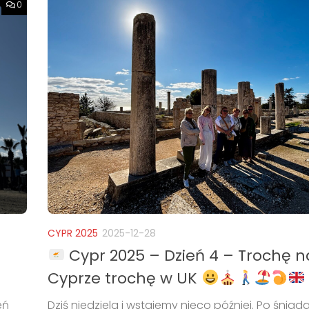
0
CYPR 2025
2025-12-28
Cypr 2025 – Dzień 4 – Trochę n
Cyprze trochę w UK
Dziś niedziela i wstajemy nieco później. Po śniad
eń