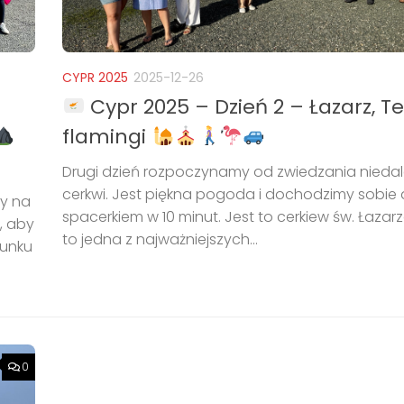
CYPR 2025
2025-12-26
Cypr 2025 – Dzień 2 – Łazarz, Te
flamingi
Drugi dzień rozpoczynamy od zwiedzania niedale
cerkwi. Jest piękna pogoda i dochodzimy sobie d
y na
spacerkiem w 10 minut. Jest to cerkiew św. Łazarza
, aby
to jedna z najważniejszych...
runku
0