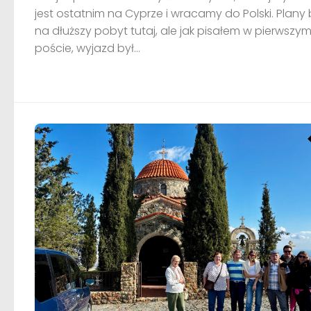
jest ostatnim na Cyprze i wracamy do Polski. Plany 
na dłuższy pobyt tutaj, ale jak pisałem w pierwszy
poście, wyjazd był...