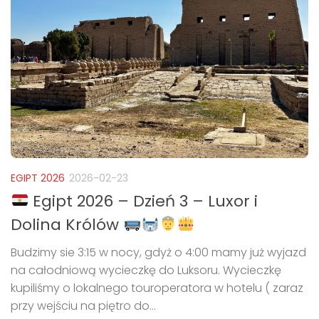
EGIPT 2026
2026-02-23
Egipt 2026 – Dzień 3 – Luxor i
Dolina Królów
Budzimy sie 3:15 w nocy, gdyż o 4:00 mamy już wyjazd
na całodniową wycieczkę do Luksoru. Wycieczkę
kupiliśmy o lokalnego touroperatora w hotelu ( zaraz
przy wejściu na piętro do...