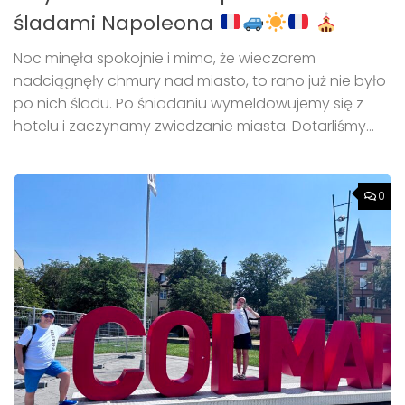
śladami Napoleona
Noc minęła spokojnie i mimo, że wieczorem
nadciągnęły chmury nad miasto, to rano już nie było
po nich śladu. Po śniadaniu wymeldowujemy się z
hotelu i zaczynamy zwiedzanie miasta. Dotarliśmy...
0