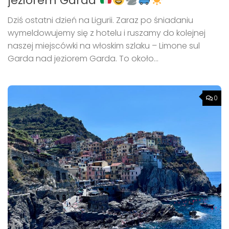
jeziorem Garda
Dziś ostatni dzień na Ligurii. Zaraz po śniadaniu
wymeldowujemy się z hotelu i ruszamy do kolejnej
naszej miejscówki na włoskim szlaku – Limone sul
Garda nad jeziorem Garda. To około...
0