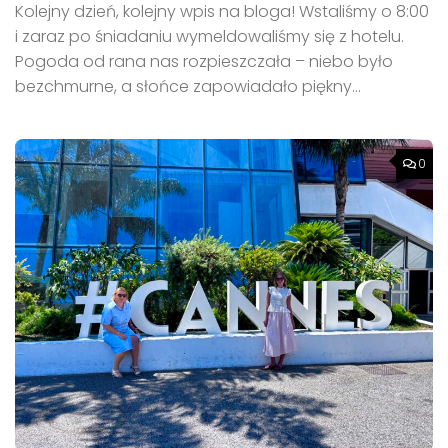
Kolejny dzień, kolejny wpis na bloga! Wstaliśmy o 8:00
i zaraz po śniadaniu wymeldowaliśmy się z hotelu.
Pogoda od rana nas rozpieszczała – niebo było
bezchmurne, a słońce zapowiadało piękny...
0