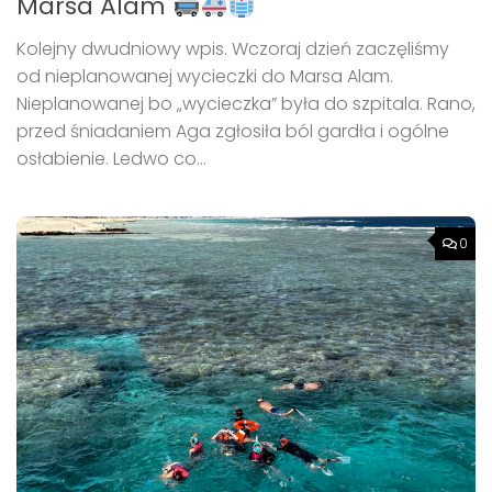
Marsa Alam
Kolejny dwudniowy wpis. Wczoraj dzień zaczęliśmy
od nieplanowanej wycieczki do Marsa Alam.
Nieplanowanej bo „wycieczka” była do szpitala. Rano,
przed śniadaniem Aga zgłosiła ból gardła i ogólne
osłabienie. Ledwo co...
0