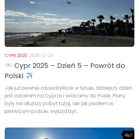
CYPR 2025
2025-12-29
Cypr 2025 – Dzień 5 – Powrót do
Polski
Jak już pewnie zauważyliście w tytule, dzisiejszy dzień
jest ostatnim na Cyprze i wracamy do Polski. Plany
były na dłuższy pobyt tutaj, ale jak pisałem w
pierwszym poście, wyjazd był...
0