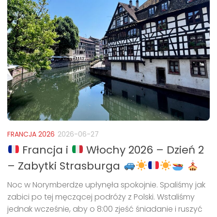
FRANCJA 2026
2026-06-27
Francja i
Włochy 2026 – Dzień 2
– Zabytki Strasburga
Noc w Norymberdze upłynęła spokojnie. Spaliśmy jak
zabici po tej męczącej podróży z Polski. Wstaliśmy
jednak wcześnie, aby o 8:00 zjeść śniadanie i ruszyć