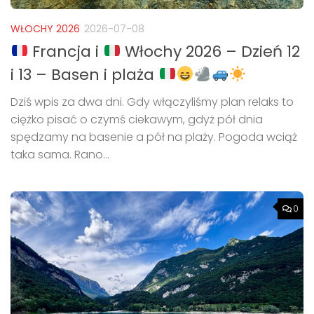
WŁOCHY 2026
2026-07-08
Francja i
Włochy 2026 – Dzień 12
i 13 – Basen i plaża
Dziś wpis za dwa dni. Gdy włączyliśmy plan relaks to
ciężko pisać o czymś ciekawym, gdyż pół dnia
spędzamy na basenie a pół na plaży. Pogoda wciąż
taka sama. Rano...
0