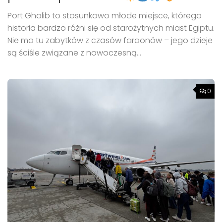
Port Ghalib to stosunkowo młode miejsce, którego
historia bardzo różni się od starożytnych miast Egiptu.
Nie ma tu zabytków z czasów faraonów – jego dzieje
są ściśle związane z nowoczesną...
0