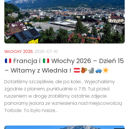
WŁOCHY 2026
2026-07-10
Francja i
Włochy 2026 – Dzień 15
– Witamy z Wiednia !
Dotarliśmy szczęśliwie, ale po kolei… Wyjechaliśmy
zgodnie z planem, punktualnie o 7:15. Tuż przed
ruszeniem w drogę zrobiliśmy ostatnie zdjęcie
panoramy jeziora ze wzniesienia nad miejscowością
Torbole. To było nasze...