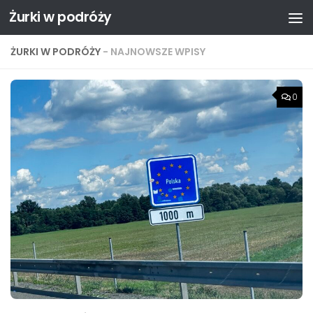
Żurki w podróży
Przejdź do treści
ŻURKI W PODRÓŻY
- NAJNOWSZE WPISY
0