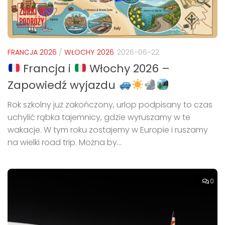
FRANCJA 2026
/
WŁOCHY 2026
2026-06-22
Francja i
Włochy 2026 –
Zapowiedź wyjazdu
Rok szkolny już zakończony, urlop podpisany to czas
uchylić rąbka tajemnicy, gdzie wyruszamy w te
wakacje. W tym roku zostajemy w Europie i ruszamy
na wielki road trip. Można by...
0