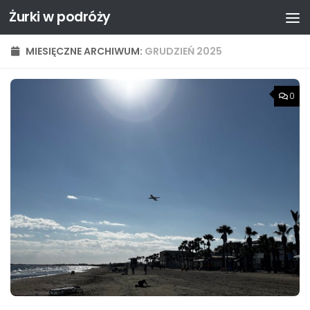
Żurki w podróży
Przejdź do treści
MIESIĘCZNE ARCHIWUM:
GRUDZIEŃ 2025
0