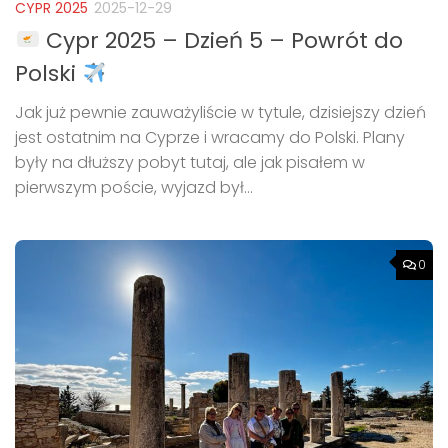
CYPR 2025
2025-12-29
Cypr 2025 – Dzień 5 – Powrót do
Polski
Jak już pewnie zauważyliście w tytule, dzisiejszy dzień
jest ostatnim na Cyprze i wracamy do Polski. Plany
były na dłuższy pobyt tutaj, ale jak pisałem w
pierwszym poście, wyjazd był...
0