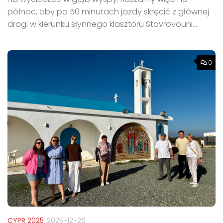
północ, aby po 50 minutach jazdy skręcić z głównej
drogi w kierunku słynnego klasztoru Stavrovouni....
0
CYPR 2025
2025-12-26