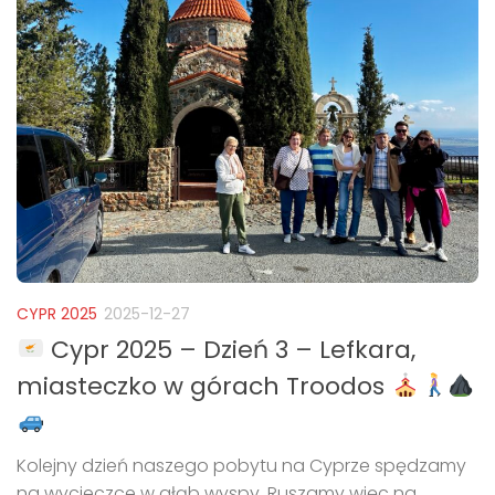
CYPR 2025
2025-12-27
Cypr 2025 – Dzień 3 – Lefkara,
miasteczko w górach Troodos
Kolejny dzień naszego pobytu na Cyprze spędzamy
na wycieczce w głąb wyspy. Ruszamy więc na