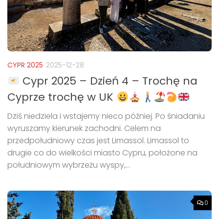
CYPR 2025
2025-12-28
Cypr 2025 – Dzień 4 – Trochę na
Cyprze trochę w UK
Dziś niedziela i wstajemy nieco później. Po śniadaniu
wyruszamy kierunek zachodni. Celem na
przedpołudniowy czas jest Limassol. Limassol to
drugie co do wielkości miasto Cypru, położone na
południowym wybrzeżu wyspy,...
0