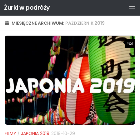
Żurki w podróży
Przejdź do treści
MIESIĘCZNE ARCHIWUM:
PAŹDZIERNIK 2019
1
FILMY
/
JAPONIA 2019
2019-10-29