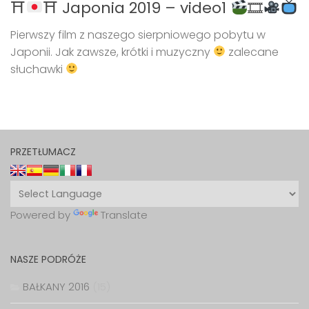
⛩
⛩ Japonia 2019 – video1
🎞
Pierwszy film z naszego sierpniowego pobytu w
Japonii. Jak zawsze, krótki i muzyczny
zalecane
słuchawki
PRZETŁUMACZ
Powered by
Translate
NASZE PODRÓŻE
BAŁKANY 2016
(15)