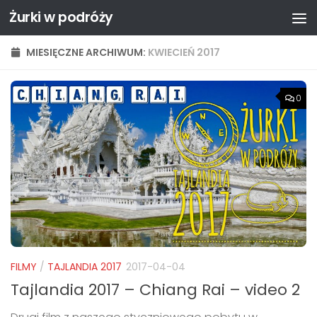
Żurki w podróży
Przejdź do treści
MIESIĘCZNE ARCHIWUM:
KWIECIEŃ 2017
0
FILMY
/
TAJLANDIA 2017
2017-04-04
Tajlandia 2017 – Chiang Rai – video 2