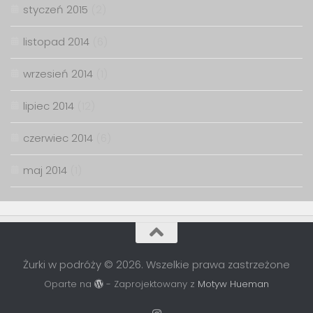
styczeń 2015
(2)
listopad 2014
(6)
wrzesień 2014
(1)
lipiec 2014
(12)
czerwiec 2014
(6)
maj 2014
(1)
Żurki w podróży © 2026. Wszelkie prawa zastrzeżone
Oparte na
- Zaprojektowany z
Motyw Hueman