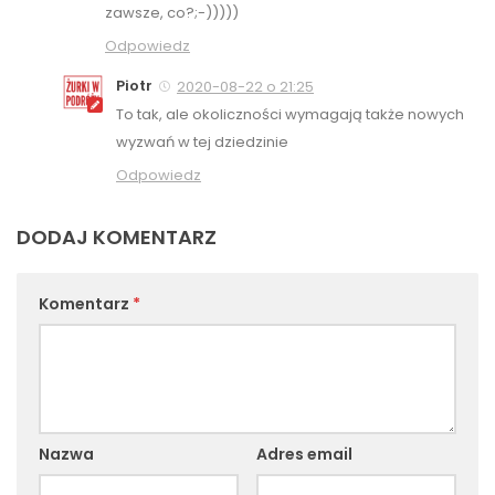
zawsze, co?;-)))))
Odpowiedz
Piotr
2020-08-22 o 21:25
To tak, ale okoliczności wymagają także nowych
wyzwań w tej dziedzinie
Odpowiedz
DODAJ KOMENTARZ
Komentarz
*
Nazwa
Adres email