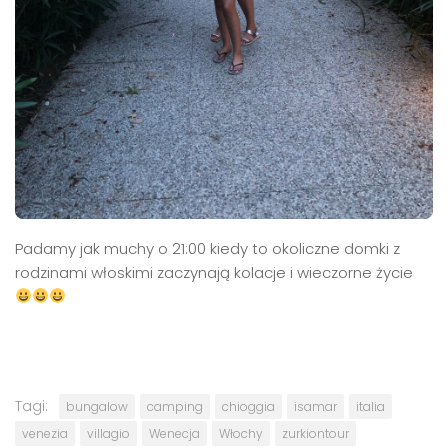
Padamy jak muchy o 21:00 kiedy to okoliczne domki z
rodzinami włoskimi zaczynają kolacje i wieczorne życie
Tagi:
bungalow
camping
chioggia
isamar
italia
venezia
villagio
Wenecja
Włochy
zurkiontour