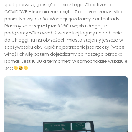
zjeść pierwszą „pastę” ale nic z tego. Obostrzenia
COVIDOVE – kuchnia zamknięta. Z ciepłych rzeczy tylko
panini. Na wysokości Wenecji zjeżdżamy z autostrady.
Płacimy za przejazd jakieś 18€ i wąska droga już
podążamy 50km wzdłuż weneckiej laguny na południe
do Chioggi. Tu na obrzeżach miasta stajemy jeszcze w
spożywczaku aby kupić najpotrzebniejsze rzeczy (wodę i
wino) i chwilę potem dojeżdżamy do naszego ośrodka
Isamar. Jest 16:00 a termometr w samochodzie wskazuje
34C