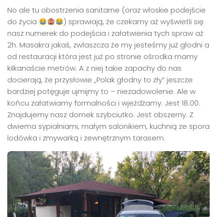
No ale tu obostrzenia sanitarne (oraz włoskie podejście
do życia
) sprawiają, że czekamy aż wyświetli się
nasz numerek do podejścia i załatwienia tych spraw aż
2h. Masakra jakaś, zwłaszcza że my jesteśmy już głodni a
od restauracji która jest już po stronie ośrodka mamy
kilkanaście metrów. A z niej takie zapachy do nas
docierają, że przysłowie „Polak głodny to zły” jeszcze
bardziej potęguje ujmijmy to – niezadowolenie. Ale w
końcu załatwiamy formalności i wjeżdżamy. Jest 18:00.
Znajdujemy nasz domek szybciutko. Jest obszerny. Z
dwiema sypialniami, małym salonikiem, kuchnią ze spora
lodówka i zmywarką i zewnętrznym tarasem.