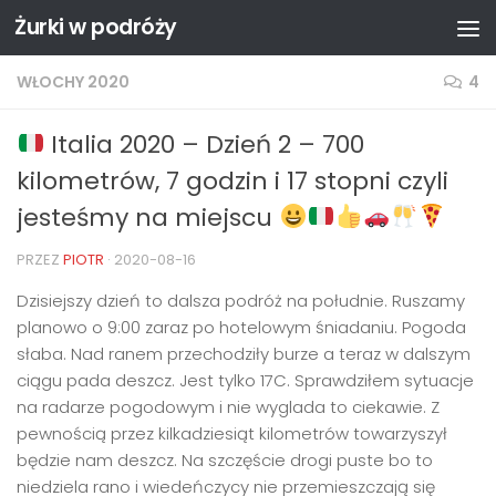
Żurki w podróży
Przejdź do treści
WŁOCHY 2020
4
Italia 2020 – Dzień 2 – 700
kilometrów, 7 godzin i 17 stopni czyli
jesteśmy na miejscu
PRZEZ
PIOTR
·
2020-08-16
Dzisiejszy dzień to dalsza podróż na południe. Ruszamy
planowo o 9:00 zaraz po hotelowym śniadaniu. Pogoda
słaba. Nad ranem przechodziły burze a teraz w dalszym
ciągu pada deszcz. Jest tylko 17C. Sprawdziłem sytuacje
na radarze pogodowym i nie wyglada to ciekawie. Z
pewnością przez kilkadziesiąt kilometrów towarzyszył
będzie nam deszcz. Na szczęście drogi puste bo to
niedziela rano i wiedeńczycy nie przemieszczają się