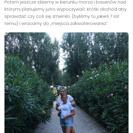
Potem jeszcze idziemy w kierunku morza i basenów nad
którymi planujemy jutro wypoczywać. Krótki obchód aby
sprawdzić czy coś się zmieniło (byliśmy tu jakieś 7 lat
temu) i wracamy do „miejsca zakwaterowania”.