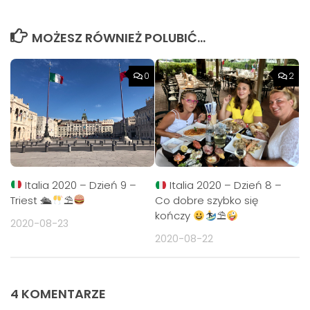
MOŻESZ RÓWNIEŻ POLUBIĆ…
0
2
Italia 2020 – Dzień 9 –
Italia 2020 – Dzień 8 –
Triest 🛳
⛱
Co dobre szybko się
kończy
⛱
2020-08-23
2020-08-22
4 KOMENTARZE