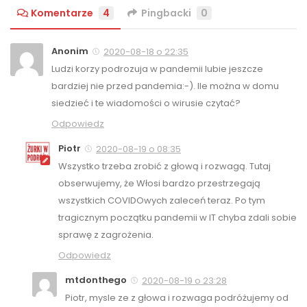
Komentarze
4
Pingbacki
0
Anonim
2020-08-18 o 22:35
Ludzi korzy podrozuja w pandemii lubie jeszcze
bardziej nie przed pandemia:-). Ile można w domu
siedzieć i te wiadomości o wirusie czytać?
Odpowiedz
Piotr
2020-08-19 o 08:35
Wszystko trzeba zrobić z głową i rozwagą. Tutaj
obserwujemy, że Włosi bardzo przestrzegają
wszystkich COVIDOwych zaleceń teraz. Po tym
tragicznym początku pandemii w IT chyba zdali sobie
sprawę z zagrożenia.
Odpowiedz
mtdonthego
2020-08-19 o 23:28
Piotr, mysle ze z głowa i rozwaga podróżujemy od