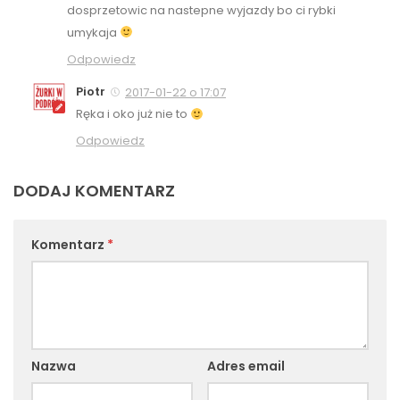
dosprzetowic na nastepne wyjazdy bo ci rybki
umykaja
Odpowiedz
Piotr
2017-01-22 o 17:07
Ręka i oko już nie to
Odpowiedz
DODAJ KOMENTARZ
Komentarz
*
Nazwa
Adres email