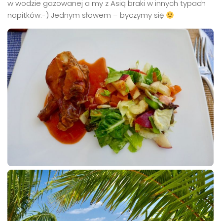
w wodzie gazowanej a my z Asią braki w innych typach
napitków:-) Jednym słowem – byczymy się