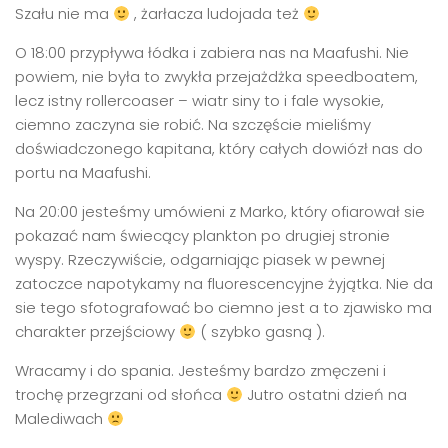
Szału nie ma
, żarłacza ludojada też
O 18:00 przypływa łódka i zabiera nas na Maafushi. Nie
powiem, nie była to zwykła przejażdżka speedboatem,
lecz istny rollercoaser – wiatr siny to i fale wysokie,
ciemno zaczyna sie robić. Na szczęście mieliśmy
doświadczonego kapitana, który całych dowiózł nas do
portu na Maafushi.
Na 20:00 jesteśmy umówieni z Marko, który ofiarował sie
pokazać nam świecący plankton po drugiej stronie
wyspy. Rzeczywiście, odgarniając piasek w pewnej
zatoczce napotykamy na fluorescencyjne żyjątka. Nie da
sie tego sfotografować bo ciemno jest a to zjawisko ma
charakter przejściowy
( szybko gasną ).
Wracamy i do spania. Jesteśmy bardzo zmęczeni i
trochę przegrzani od słońca
Jutro ostatni dzień na
Malediwach