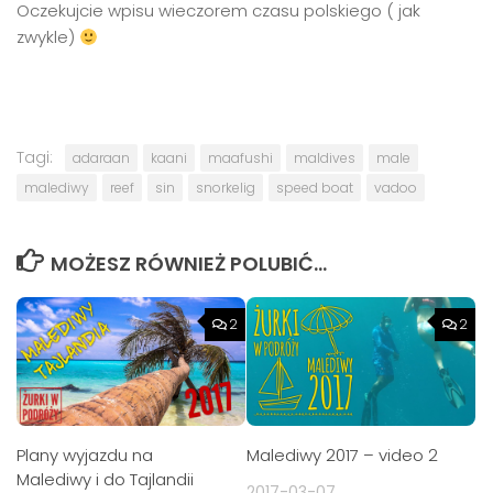
Oczekujcie wpisu wieczorem czasu polskiego ( jak
zwykle)
Tagi:
adaraan
kaani
maafushi
maldives
male
malediwy
reef
sin
snorkelig
speed boat
vadoo
MOŻESZ RÓWNIEŻ POLUBIĆ…
2
2
Malediwy 2017 – video 2
Plany wyjazdu na
Malediwy i do Tajlandii
2017-03-07