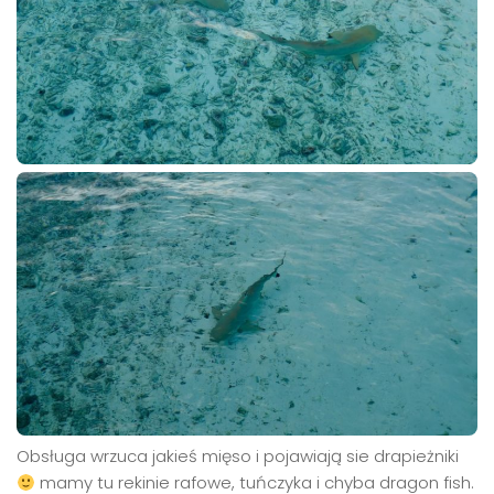
Obsługa wrzuca jakieś mięso i pojawiają sie drapieżniki
mamy tu rekinie rafowe, tuńczyka i chyba dragon fish.