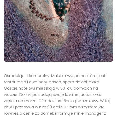
Ośrodek jest kameralny. Malutka wyspa na której jest
restauracja i dwa bary, basen, sporo zieleni, plaża.
Goście hotelowi mieszkają w 50-ciu domkach na
wodzie. Domki posiadają swoje lokalne jacuzzi oraz
zejścia do morza. Ośrodek jest 5-cio gwiazdkowy. W tej
chwili przebywa w nim 90 gości. O tym wszystkim jak
również o cenie za domek informuje mnie manager z