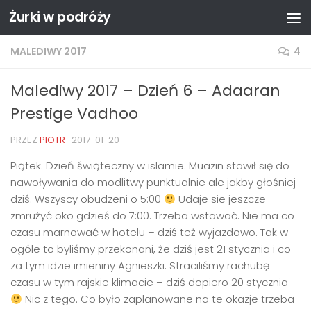
Żurki w podróży
Przejdź do treści
MALEDIWY 2017
4
Malediwy 2017 – Dzień 6 – Adaaran
Prestige Vadhoo
PRZEZ
PIOTR
·
2017-01-20
Piątek. Dzień świąteczny w islamie. Muazin stawił się do
nawoływania do modlitwy punktualnie ale jakby głośniej
dziś. Wszyscy obudzeni o 5:00
Udaje sie jeszcze
zmrużyć oko gdzieś do 7:00. Trzeba wstawać. Nie ma co
czasu marnować w hotelu – dziś też wyjazdowo. Tak w
ogóle to byliśmy przekonani, że dziś jest 21 stycznia i co
za tym idzie imieniny Agnieszki. Straciliśmy rachubę
czasu w tym rajskie klimacie – dziś dopiero 20 stycznia
Nic z tego. Co było zaplanowane na te okazje trzeba