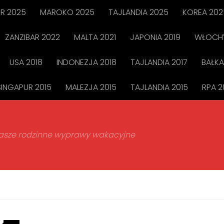
R 2025
MAROKO 2025
TAJLANDIA 2025
KOREA 202
ZANZIBAR 2022
MALTA 2021
JAPONIA 2019
WŁOCHY
USA 2018
INDONEZJA 2018
TAJLANDIA 2017
BAŁKA
SINGAPUR 2015
MALEZJA 2015
TAJLANDIA 2015
RPA 2
 nasze rodzinne wyprawy wakacyjne