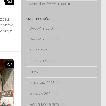
2
Powered by
Translate
NASZE PODRÓŻE
czasu
widoków
BAŁKANY 2016
(15)
epiej z
BAŁKANY 2017
(12)
CYPR 2025
(5)
EGIPT 2026
(6)
7
FILMY
(29)
FRANCJA 2026
(9)
GRUZJA 2024
(9)
HONG KONG 2018
(6)