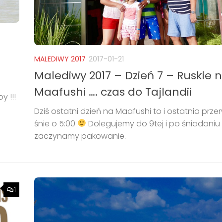
MALEDIWY 2017
2017-01-21
Malediwy 2017 – Dzień 7 – Ruskie 
Maafushi …. czas do Tajlandii
y !!!
Dziś ostatni dzień na Maafushi to i ostatnia prz
śnie o 5:00
Dolegujemy do 9tej i po śniadaniu
zaczynamy pakowanie.
1