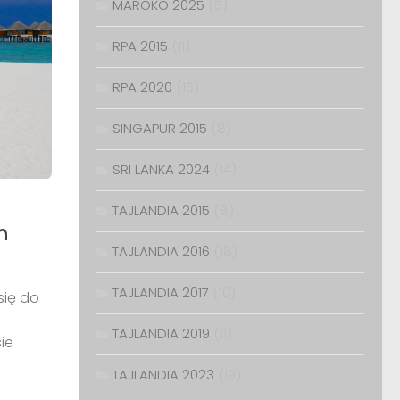
MAROKO 2025
(5)
RPA 2015
(11)
RPA 2020
(16)
SINGAPUR 2015
(8)
SRI LANKA 2024
(14)
TAJLANDIA 2015
(8)
n
TAJLANDIA 2016
(18)
TAJLANDIA 2017
(10)
się do
TAJLANDIA 2019
(11)
ie
TAJLANDIA 2023
(19)