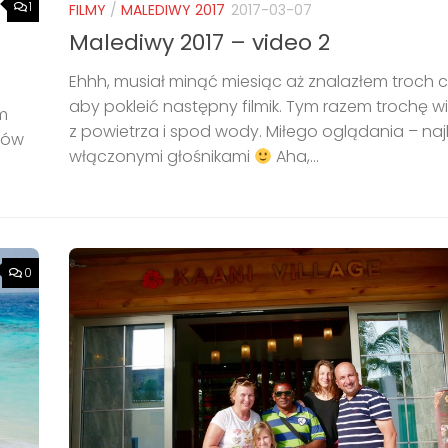
1
FILMY
/
MALEDIWY 2017
2017-03-07
Malediwy 2017 – video 2
Ehhh, musiał minąć miesiąc aż znalazłem troch 
aby pokleić następny filmik. Tym razem trochę 
em
z powietrza i spod wody. Miłego oglądania – najl
tów
włączonymi głośnikami
Aha,...
0