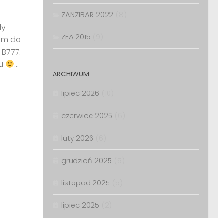
ZANZIBAR 2022
(8)
dy
ZEA 2015
(9)
tam do
 B777.
ku
...
ARCHIWUM
lipiec 2026
(10)
czerwiec 2026
(6)
luty 2026
(6)
grudzień 2025
(5)
listopad 2025
(5)
lipiec 2025
(2)