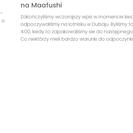
na Maafushi
 –
Zakończyliśmy wczorajszy wpis w momencie kie
i o
odpoczywaliśmy na lotnisku w Dubaju. Byliśmy 
4:00, kiedy to zapakowaliśmy sie do następnego
Co niektórzy mieli bardzo warunki do odpoczyn