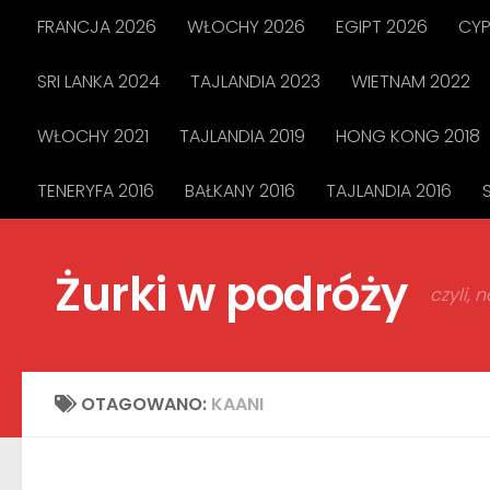
FRANCJA 2026
WŁOCHY 2026
EGIPT 2026
CYP
Przejdź do treści
SRI LANKA 2024
TAJLANDIA 2023
WIETNAM 2022
WŁOCHY 2021
TAJLANDIA 2019
HONG KONG 2018
TENERYFA 2016
BAŁKANY 2016
TAJLANDIA 2016
Żurki w podróży
czyli,
OTAGOWANO:
KAANI