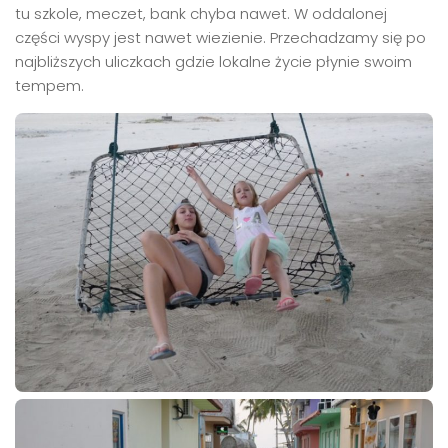
tu szkole, meczet, bank chyba nawet. W oddalonej
części wyspy jest nawet wiezienie. Przechadzamy się po
najbliższych uliczkach gdzie lokalne życie płynie swoim
tempem.