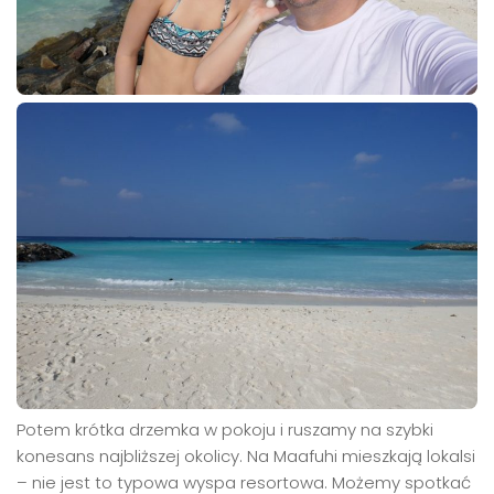
Potem krótka drzemka w pokoju i ruszamy na szybki
konesans najbliższej okolicy. Na Maafuhi mieszkają lokalsi
– nie jest to typowa wyspa resortowa. Możemy spotkać