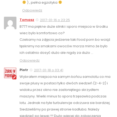
) , pełna egzotyka
Odpowiedz
Tomasz
2017-01-16 o 23:25
B777 ma piękne duże silniki i sporo miejsca w środku
wiec było komfortowo co?
Czekamy na zdjęcia jedzenie taki food porn bo wciąż
tęsknimy na smakami owoców morza mimo że było
ich ostatnio dosyć dużo ale nigdy za dużo …
Odpowiedz
Piotr
2017-01-18 o 03:41
Wybrałem miejsca na samym końcu samolotu co ma
swoje plusy w postaci tylko dwóch siedzeń (2-4-2) i
widoku przez okno nie zasłoniętego skrzydłem
maszyny. Wielki minus to spora trzęsawka podczas
lotu. Jednak na tyle turbulencje odczuwa sie bardziej.
Siedzieliśmy po prawej stronie kadłuba. Należy
siedzieć po lewej !!! Dużo więcej do zobaczenia