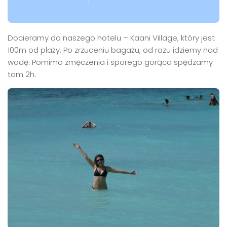
Docieramy do naszego hotelu – Kaani Village, który jest
100m od plaży. Po zrzuceniu bagażu, od razu idziemy nad
wodę. Pomimo zmęczenia i sporego gorąca spędzamy
tam 2h.