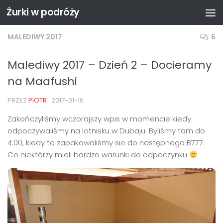
Żurki w podróży
Przejdź do treści
MALEDIWY 2017
6
Malediwy 2017 – Dzień 2 – Docieramy
na Maafushi
PRZEZ
PIOTR
·
2017-01-16
Zakończyliśmy wczorajszy wpis w momencie kiedy
odpoczywaliśmy na lotnisku w Dubaju. Byliśmy tam do
4:00, kiedy to zapakowaliśmy sie do następnego B777.
Co niektórzy mieli bardzo warunki do odpoczynku