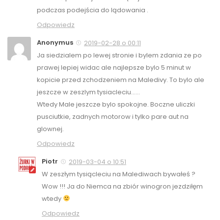
podczas podejścia do lądowania .
Odpowiedz
Anonymus
2019-02-28 o 00:11
Ja siedzialem po lewej stronie i bylem zdania ze po
prawej lepiej widac ale najlepsze bylo 5 minut w
kopicie przed zchodzeniem na Maledivy. To bylo ale
jeszcze w zeszlym tysiacleciu……
Wtedy Male jeszcze bylo spokojne. Boczne uliczki
pusciutkie, zadnych motorow i tylko pare aut na
glownej.
Odpowiedz
Piotr
2019-03-04 o 10:51
W zeszłym tysiącleciu na Malediwach bywałeś ?
Wow !!! Ja do Niemca na zbiór winogron jezdziłęm
wtedy
Odpowiedz