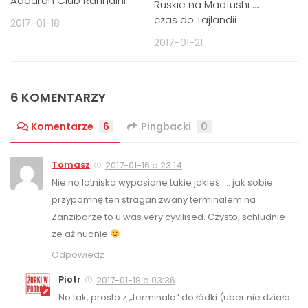
Adaaran Club Rannalhi
Ruskie na Maafushi ….
czas do Tajlandii
2017-01-18
2017-01-21
6 KOMENTARZY
Komentarze
6
Pingbacki
0
Tomasz
2017-01-16 o 23:14
Nie no lotnisko wypasione takie jakieś …. jak sobie
przypomnę ten stragan zwany terminalem na
Zanzibarze to u was very cyvilised. Czysto, schludnie
ze aż nudnie
Odpowiedz
Piotr
2017-01-18 o 03:36
No tak, prosto z „terminala” do łódki (uber nie działa