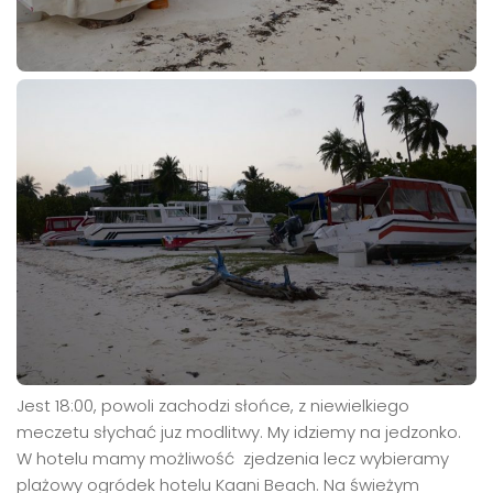
Jest 18:00, powoli zachodzi słońce, z niewielkiego
meczetu słychać juz modlitwy. My idziemy na jedzonko.
W hotelu mamy możliwość zjedzenia lecz wybieramy
plażowy ogródek hotelu Kaani Beach. Na świeżym