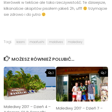
literówek w tekście ale taka rzeczywistość. Te dzisiejsze,
kilkanaście akapitów pisałem jakieś 2h, ufff
trzymajcie
sie zdrowo i do jutra
Tagi:
kaani
maafushi
maldives
malediwy
MOŻESZ RÓWNIEŻ POLUBIĆ…
2
7
Malediwy 2017 – Dzień 4 –
Malediwy 2017 – Dzień 7 –