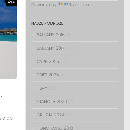
4
Powered by
Translate
NASZE PODRÓŻE
BAŁKANY 2016
(15)
BAŁKANY 2017
(12)
CYPR 2025
(5)
EGIPT 2026
(6)
FILMY
(29)
n
FRANCJA 2026
(9)
GRUZJA 2024
(9)
się do
HONG KONG 2018
(6)