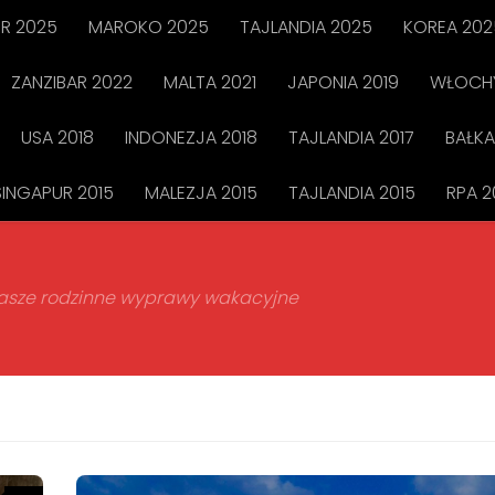
R 2025
MAROKO 2025
TAJLANDIA 2025
KOREA 202
ZANZIBAR 2022
MALTA 2021
JAPONIA 2019
WŁOCHY
USA 2018
INDONEZJA 2018
TAJLANDIA 2017
BAŁKA
SINGAPUR 2015
MALEZJA 2015
TAJLANDIA 2015
RPA 2
 nasze rodzinne wyprawy wakacyjne