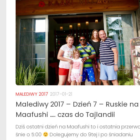
MALEDIWY 2017
2017-01-21
Malediwy 2017 – Dzień 7 – Ruskie na
Maafushi …. czas do Tajlandii
Dziś ostatni dzień na Maafushi to i ostatnia przerw
śnie o 5:00
Dolegujemy do 9tej i po śniadaniu