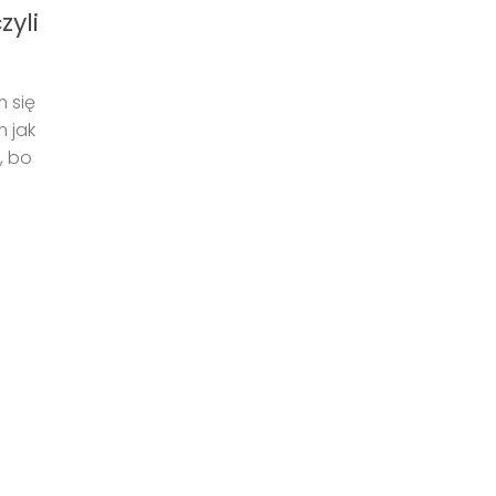
zyli
 się
m jak
, bo