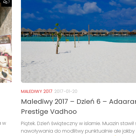
7
MALEDIWY 2017
2017-01-20
Malediwy 2017 – Dzień 6 – Adaara
Prestige Vadhoo
a w
Piątek. Dzień świąteczny w islamie. Muazin stawił 
nawoływania do modlitwy punktualnie ale jakby