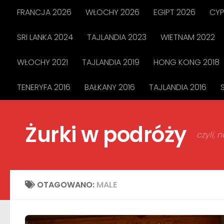
FRANCJA 2026
WŁOCHY 2026
EGIPT 2026
CYP
Przejdź do treści
SRI LANKA 2024
TAJLANDIA 2023
WIETNAM 2022
WŁOCHY 2021
TAJLANDIA 2019
HONG KONG 2018
TENERYFA 2016
BAŁKANY 2016
TAJLANDIA 2016
Żurki w podróży
czyli,
OTAGOWANO:
MALE