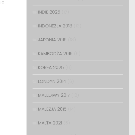
ie
INDIE 2025
(17)
INDONEZJA 2018
(13)
JAPONIA 2019
(18)
KAMBODŻA 2019
(6)
KOREA 2025
(6)
LONDYN 2014
(6)
MALEDIWY 2017
(12)
MALEZJA 2015
(14)
MALTA 2021
(5)