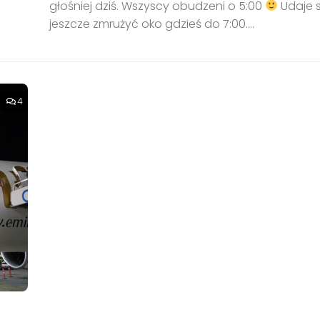
głośniej dziś. Wszyscy obudzeni o 5:00
Udaje s
jeszcze zmrużyć oko gdzieś do 7:00....
4