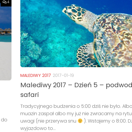
4
MALEDIWY 2017
2017-01-19
Malediwy 2017 – Dzień 5 – podwo
safari
Tradycyjnego budzenia o 5:00 dziś nie było. Alb
muazin zaspał albo my już nie zwracamy na rytu
ę do
uwagi (nie przerywa snu
). Wstajemy o 8:00. Dz
wyjazdowo to...