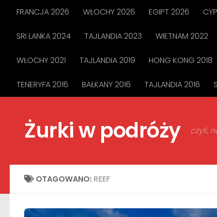
FRANCJA 2026
WŁOCHY 2026
EGIPT 2026
CYP
Przejdź do treści
SRI LANKA 2024
TAJLANDIA 2023
WIETNAM 2022
WŁOCHY 2021
TAJLANDIA 2019
HONG KONG 2018
TENERYFA 2016
BAŁKANY 2016
TAJLANDIA 2016
Żurki w podróży
czyli,
OTAGOWANO:
REEF