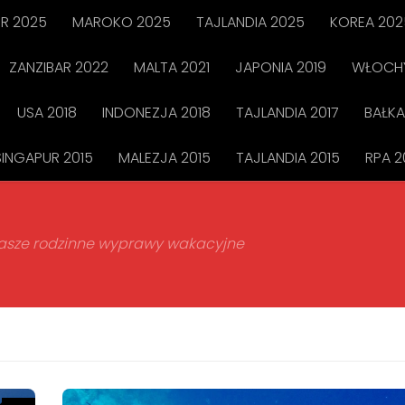
R 2025
MAROKO 2025
TAJLANDIA 2025
KOREA 202
ZANZIBAR 2022
MALTA 2021
JAPONIA 2019
WŁOCHY
USA 2018
INDONEZJA 2018
TAJLANDIA 2017
BAŁKA
SINGAPUR 2015
MALEZJA 2015
TAJLANDIA 2015
RPA 2
 nasze rodzinne wyprawy wakacyjne