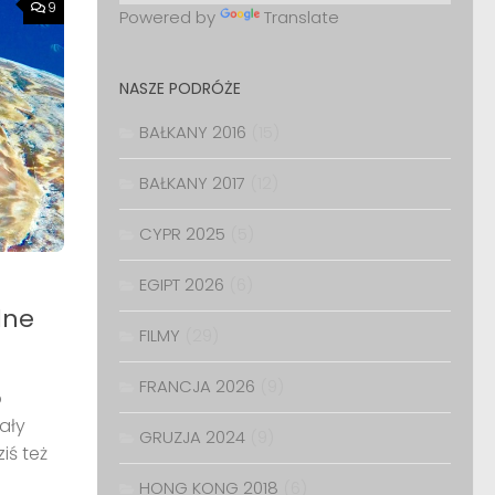
9
Powered by
Translate
NASZE PODRÓŻE
BAŁKANY 2016
(15)
BAŁKANY 2017
(12)
CYPR 2025
(5)
EGIPT 2026
(6)
dne
FILMY
(29)
FRANCJA 2026
(9)
o
ały
GRUZJA 2024
(9)
iś też
HONG KONG 2018
(6)