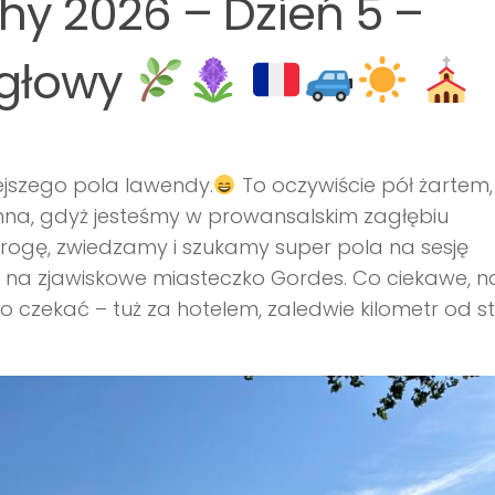
y 2026 – Dzień 5 –
 głowy
iejszego pola lawendy.
To oczywiście pół żartem,
romna, gdyż jesteśmy w prowansalskim zagłębiu
drogę, zwiedzamy i szukamy super pola na sesję
s na zjawiskowe miasteczko Gordes. Co ciekawe, n
 czekać – tuż za hotelem, zaledwie kilometr od st