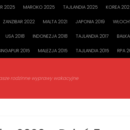
R 2025
MAROKO 2025
TAJLANDIA 2025
KOREA 202
ZANZIBAR 2022
MALTA 2021
JAPONIA 2019
WŁOCHY
USA 2018
INDONEZJA 2018
TAJLANDIA 2017
BAŁKA
SINGAPUR 2015
MALEZJA 2015
TAJLANDIA 2015
RPA 2
 nasze rodzinne wyprawy wakacyjne