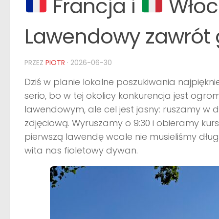
Francja i
Włoch
Lawendowy zawrót
PRZEZ
PIOTR
·
2026-06-30
Dziś w planie lokalne poszukiwania najpiękn
serio, bo w tej okolicy konkurencja jest og
lawendowym, ale cel jest jasny: ruszamy w 
zdjęciową. Wyruszamy o 9:30 i obieramy kur
pierwszą lawendę wcale nie musieliśmy długo
wita nas fioletowy dywan.