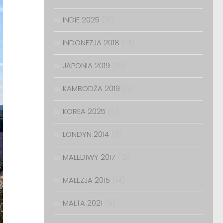
INDIE 2025
(17)
INDONEZJA 2018
(13)
JAPONIA 2019
(18)
KAMBODŻA 2019
(6)
KOREA 2025
(6)
LONDYN 2014
(6)
MALEDIWY 2017
(12)
MALEZJA 2015
(14)
MALTA 2021
(5)