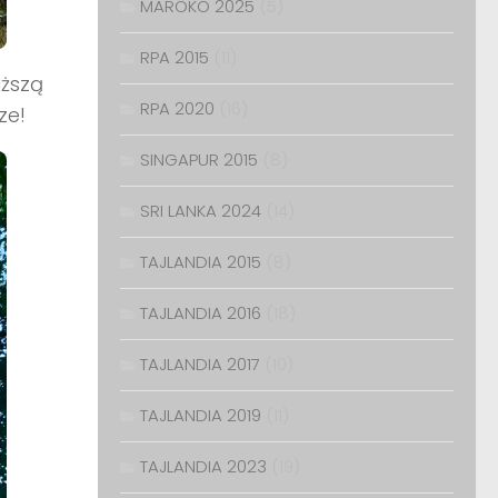
MAROKO 2025
(5)
RPA 2015
(11)
uższą
RPA 2020
(16)
ze!
SINGAPUR 2015
(8)
SRI LANKA 2024
(14)
TAJLANDIA 2015
(8)
TAJLANDIA 2016
(18)
TAJLANDIA 2017
(10)
TAJLANDIA 2019
(11)
TAJLANDIA 2023
(19)