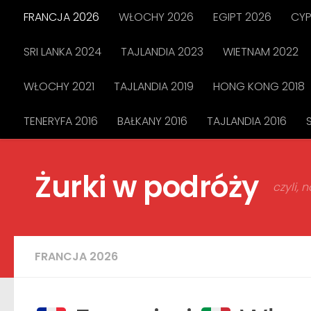
FRANCJA 2026
WŁOCHY 2026
EGIPT 2026
CYP
Przejdź do treści
SRI LANKA 2024
TAJLANDIA 2023
WIETNAM 2022
WŁOCHY 2021
TAJLANDIA 2019
HONG KONG 2018
TENERYFA 2016
BAŁKANY 2016
TAJLANDIA 2016
Żurki w podróży
czyli,
FRANCJA 2026