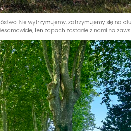
mnóstwo. Nie wytrzymujemy, zatrzymujemy się na dł
niesamowicie, ten zapach zostanie z nami na zaws