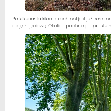
Po kilkunastu kilometrach pól jest już całe 
sesję zdjęciową. Okolica pachnie po prostu 