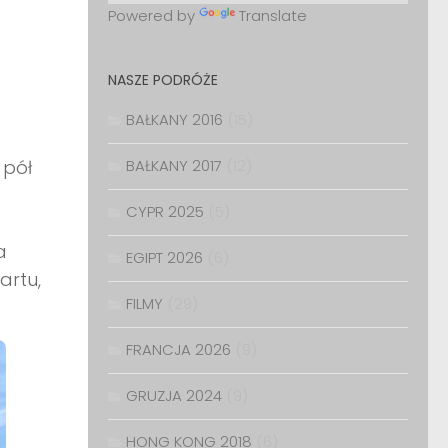
Powered by
Translate
NASZE PODRÓŻE
BAŁKANY 2016
(15)
 pół
BAŁKANY 2017
(12)
CYPR 2025
(5)
a
EGIPT 2026
(6)
artu,
FILMY
(29)
FRANCJA 2026
(9)
GRUZJA 2024
(9)
HONG KONG 2018
(6)