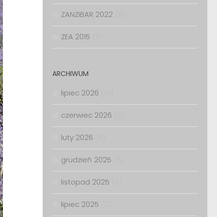
ZANZIBAR 2022
(8)
ZEA 2015
(9)
ARCHIWUM
lipiec 2026
(10)
czerwiec 2026
(6)
luty 2026
(6)
grudzień 2025
(5)
listopad 2025
(5)
lipiec 2025
(2)