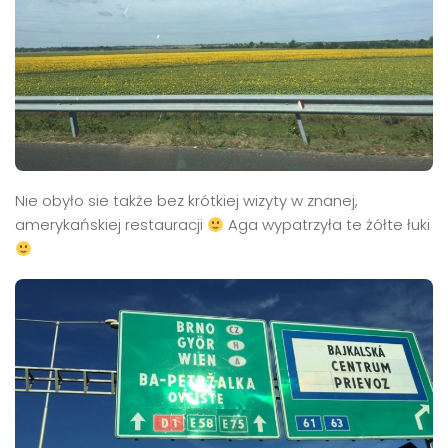
Nie obyło sie także bez krótkiej wizyty w znanej,
amerykańskiej restauracji
Aga wypatrzyła te żółte łuki