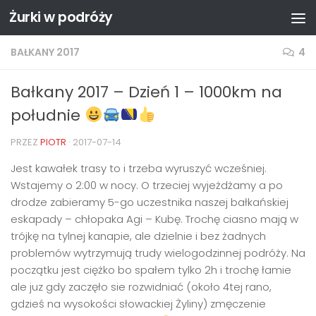
Żurki w podróży
Przejdź do treści
BAŁKANY 2017
4
Bałkany 2017 – Dzień 1 – 1000km na
południe
PRZEZ
PIOTR
·
2017-07-14
Jest kawałek trasy to i trzeba wyruszyć wcześniej.
Wstajemy o 2:00 w nocy. O trzeciej wyjeżdżamy a po
drodze zabieramy 5-go uczestnika naszej bałkańskiej
eskapady – chłopaka Agi – Kubę. Trochę ciasno mają w
trójkę na tylnej kanapie, ale dzielnie i bez żadnych
problemów wytrzymują trudy wielogodzinnej podróży. Na
początku jest ciężko bo spałem tylko 2h i trochę łamie
ale juz gdy zaczęło sie rozwidniać (około 4tej rano,
gdzieś na wysokości słowackiej Żyliny) zmęczenie