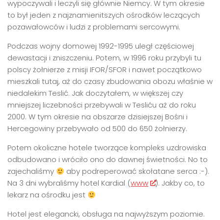
wypoczywali i leczyli się głównie Niemcy. W tym okresie
to był jeden z najznamienitszych ośrodków leczących
pozawałowców i ludzi z problemami sercowymi.
Podczas wojny domowej 1992-1995 uległ częściowej
dewastacji i zniszczeniu. Potem, w 1996 roku przybyli tu
polscy żołnierze z misji IFOR/SFOR i nawet początkowo
mieszkali tutaj, aż do czasy zbudowania obozu właśnie w
niedalekim Teslić. Jak doczytałem, w większej czy
mniejszej liczebności przebywali w Tesliću aż do roku
2000. W tym okresie na obszarze dzisiejszej Bośni i
Hercegowiny przebywało od 500 do 650 żołnierzy.
Potem okoliczne hotele tworzące kompleks uzdrowiska
odbudowano i wróciło ono do dawnej świetności. No to
zajechaliśmy
aby podreperować skołatane serca :-).
Na 3 dni wybraliśmy hotel Kardial (
www
). Jakby co, to
lekarz na ośrodku jest
Hotel jest elegancki, obsługa na najwyższym poziomie.