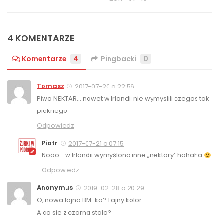
4 KOMENTARZE
Komentarze
4
Pingbacki
0
Tomasz
2017-07-20 o 22:56
Piwo NEKTAR… nawet w Irlandii nie wymyslili czegos tak
pieknego
Odpowiedz
Piotr
2017-07-21 o 07:15
Nooo….w Irlandii wymyślono inne „nektary” hahaha
Odpowiedz
Anonymus
2019-02-28 o 20:29
O, nowa fajna BM-ka? Fajny kolor.
A co sie z czarna stalo?