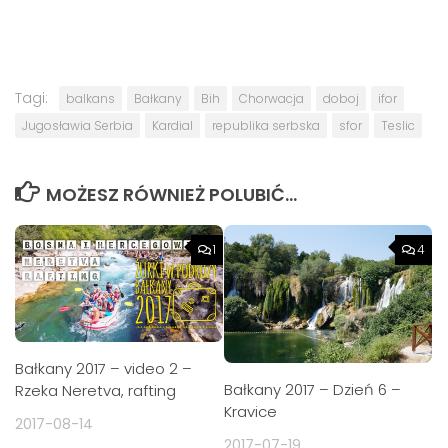
Tagi:
balkans
Bałkany
Bih
Chorwacja
doboj
ifor
Jugosławia Serbia
Kardial
republika serbska
sfor
Teslic
MOŻESZ RÓWNIEŻ POLUBIĆ…
1
4
Bałkany 2017 – video 2 –
Bałkany 2017 – Dzień 6 –
Rzeka Neretva, rafting
Kravice
2017-08-14
2017-07-19