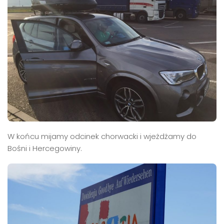
W końcu mijamy odcinek chorwacki i wjeżdżamy do
Bośni i Hercegowiny.