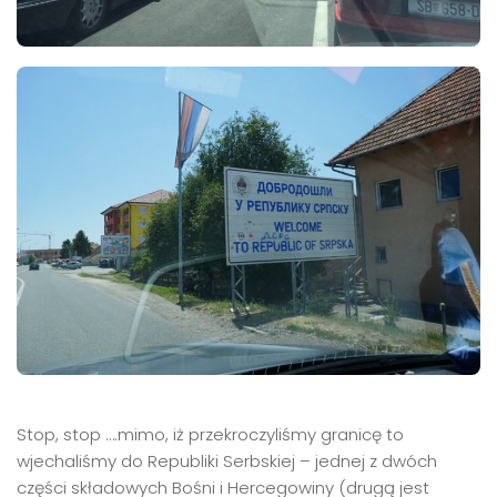
Stop, stop ….mimo, iż przekroczyliśmy granicę to
wjechaliśmy do Republiki Serbskiej – jednej z dwóch
części składowych Bośni i Hercegowiny (drugą jest