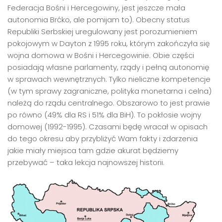
Federacja Bośni i Hercegowiny, jest jeszcze mała
autonomia Brćko, ale pomijam to). Obecny status
Republiki Serbskiej uregulowany jest porozumieniem
pokojowym w Dayton z 1995 roku, którym zakończyła się
wojna domowa w Bośni i Hercegowinie. Obie części
posiadają własne parlamenty, rządy i pełną autonomię
w sprawach wewnętrznych. Tylko nieliczne kompetencje
(w tym sprawy zagraniczne, polityka monetarna i celna)
należą do rządu centralnego. Obszarowo to jest prawie
po równo (49% dla RS i 51% dla BiH). To pokłosie wojny
domowej (1992-1995). Czasami będę wracał w opisach
do tego okresu aby przybliżyć Wam fakty i zdarzenia
jakie miały miejsca tam gdzie akurat będziemy
przebywać – taka lekcja najnowszej historii.