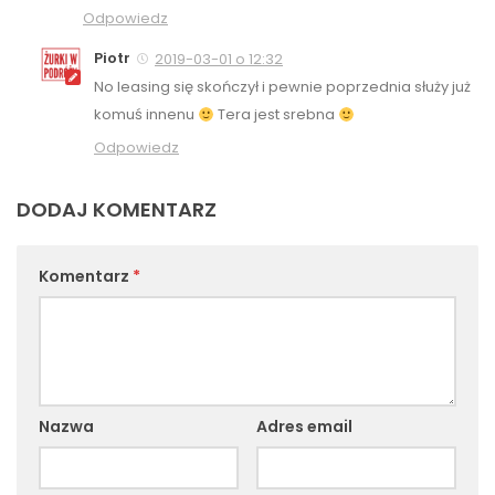
Odpowiedz
Piotr
2019-03-01 o 12:32
No leasing się skończył i pewnie poprzednia służy już
komuś innenu
Tera jest srebna
Odpowiedz
DODAJ KOMENTARZ
Komentarz
*
Nazwa
Adres email