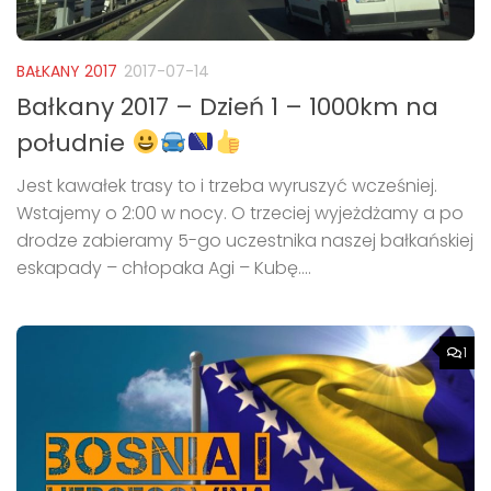
BAŁKANY 2017
2017-07-14
Bałkany 2017 – Dzień 1 – 1000km na
południe
Jest kawałek trasy to i trzeba wyruszyć wcześniej.
Wstajemy o 2:00 w nocy. O trzeciej wyjeżdżamy a po
drodze zabieramy 5-go uczestnika naszej bałkańskiej
eskapady – chłopaka Agi – Kubę....
1