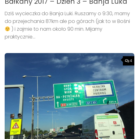
Bałkany 2017 – Dzień 3 – Banja Luka
Dziś wycieczka do Banja Luki. Ruszamy o 9:30, mamy
do przejechania 87km ale po górach (jak to w Bośni
) i zajmie to nam około 90 min. Mijamy
praktycznie...
4