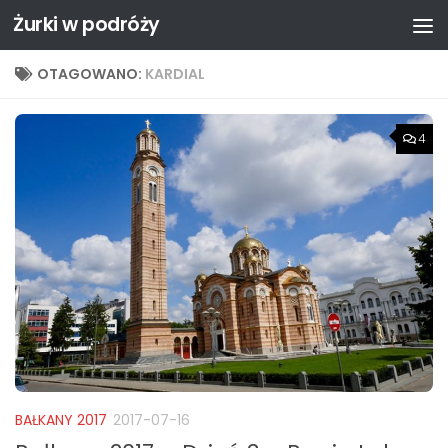
Żurki w podróży
Przejdź do treści
OTAGOWANO:
KARDIAL
4
BAŁKANY 2017
2017-07-16