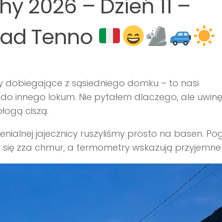
y 2026 – Dzień 11 –
nad Tenno
y dobiegające z sąsiedniego domku – to nasi
i do innego lokum. Nie pytałem dlaczego, ale uwinęl
błogą ciszą.
enialnej jajecznicy ruszyliśmy prosto na basen. P
ja się zza chmur, a termometry wskazują przyjemne