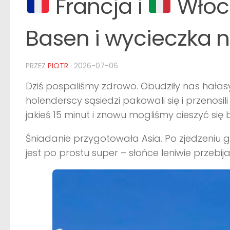
Francja i
Włoch
Basen i wycieczka 
PRZEZ
PIOTR
·
2026-07-06
Dziś pospaliśmy zdrowo. Obudziły nas hałas
holenderscy sąsiedzi pakowali się i przenosil
jakieś 15 minut i znowu mogliśmy cieszyć się 
Śniadanie przygotowała Asia. Po zjedzeniu g
jest po prostu super – słońce leniwie przebi