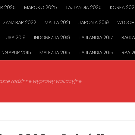
R 2025
MAROKO 2025
TAJLANDIA 2025
KOREA 202
ZANZIBAR 2022
MALTA 2021
JAPONIA 2019
WŁOCHY
USA 2018
INDONEZJA 2018
TAJLANDIA 2017
BAŁKA
SINGAPUR 2015
MALEZJA 2015
TAJLANDIA 2015
RPA 2
 nasze rodzinne wyprawy wakacyjne