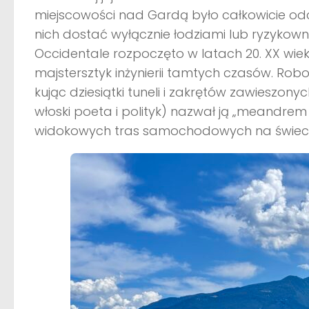
miejscowości nad Gardą było całkowicie odc
nich dostać wyłącznie łodziami lub ryzykow
Occidentale rozpoczęto w latach 20. XX wieku,
majstersztyk inżynierii tamtych czasów. Robo
kując dziesiątki tuneli i zakrętów zawieszon
włoski poeta i polityk) nazwał ją „meandrem z 
widokowych tras samochodowych na świeci