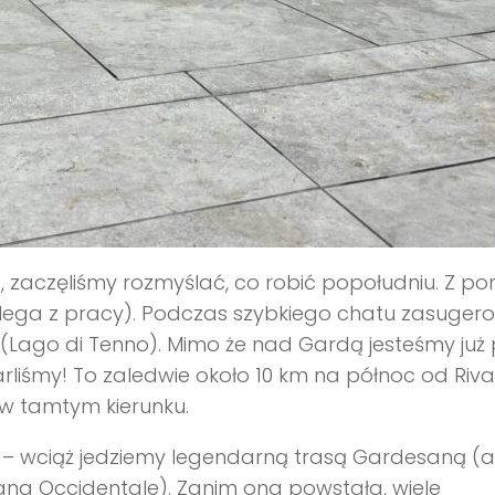
, zaczęliśmy rozmyślać, co robić popołudniu. Z p
olega z pracy). Podczas szybkiego chatu zasuger
 (Lago di Tenno). Mimo że nad Gardą jesteśmy już 
arliśmy! To zaledwie około 10 km na północ od Riva
 w tamtym kierunku.
 – wciąż jedziemy legendarną trasą Gardesaną (a
ana Occidentale). Zanim ona powstała, wiele