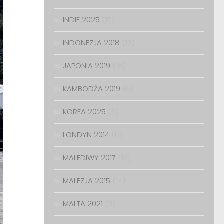
INDIE 2025
(17)
INDONEZJA 2018
(13)
JAPONIA 2019
(18)
KAMBODŻA 2019
(6)
KOREA 2025
(6)
LONDYN 2014
(6)
MALEDIWY 2017
(12)
MALEZJA 2015
(14)
MALTA 2021
(5)