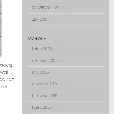
ZANZIBAR 2022
(8)
ZEA 2015
(9)
ARCHIWUM
lipiec 2026
(10)
czerwiec 2026
(6)
omocą
ował
luty 2026
(6)
po raz
grudzień 2025
(5)
 del
listopad 2025
(5)
lipiec 2025
(2)