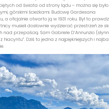
iętych od świata od strony lądu – można się było
nymi, górskimi ścieżkami. Budowę Gardesana
 a oficjalnie otwarto ją w 1931 roku. Był to prawd
tnicy musieli dosłownie wydzierać przestrzeń ze sk
ych nad przepaścią. Sam Gabriele D’Annunzio (słynn
hiacyntu”. Dziś to jedna z najpiękniejszych i najba
e.