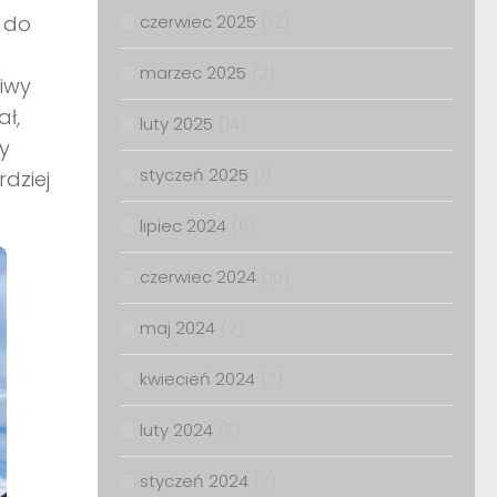
 do
czerwiec 2025
(12)
marzec 2025
(2)
ziwy
ał,
luty 2025
(14)
y
styczeń 2025
(1)
rdziej
lipiec 2024
(6)
czerwiec 2024
(10)
maj 2024
(2)
kwiecień 2024
(7)
luty 2024
(7)
styczeń 2024
(7)