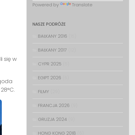
Powered by
Translate
NASZE PODRÓŻE
BAŁKANY 2016
(15)
BAŁKANY 2017
(12)
i się w
CYPR 2025
(5)
EGIPT 2026
(6)
ogoda
 28°C.
FILMY
(29)
FRANCJA 2026
(9)
GRUZJA 2024
(9)
HONG KONG 2018
(6)