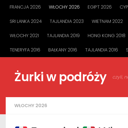
FRANCJA 2026
WŁOCHY 2026
EGIPT 2026
CYP
Przejdź do treści
SRI LANKA 2024
TAJLANDIA 2023
WIETNAM 2022
WŁOCHY 2021
TAJLANDIA 2019
HONG KONG 2018
TENERYFA 2016
BAŁKANY 2016
TAJLANDIA 2016
Żurki w podróży
czyli,
WŁOCHY 2026