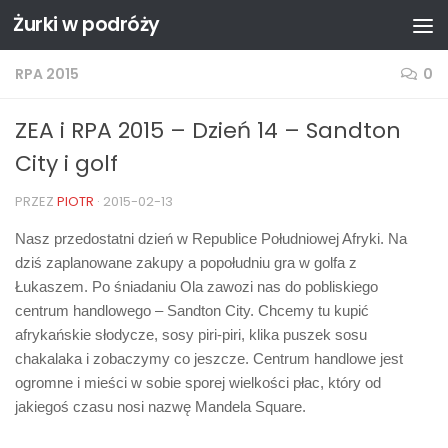
Żurki w podróży
Przejdź do treści
RPA 2015
0
ZEA i RPA 2015 – Dzień 14 – Sandton
City i golf
PRZEZ
PIOTR
·
2015-02-13
Nasz przedostatni dzień w Republice Południowej Afryki. Na
dziś zaplanowane zakupy a popołudniu gra w golfa z
Łukaszem. Po śniadaniu Ola zawozi nas do pobliskiego
centrum handlowego – Sandton City. Chcemy tu kupić
afrykańskie słodycze, sosy piri-piri, klika puszek sosu
chakalaka i zobaczymy co jeszcze. Centrum handlowe jest
ogromne i mieści w sobie sporej wielkości płac, który od
jakiegoś czasu nosi nazwę Mandela Square.