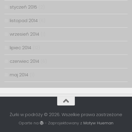
styczeń 2015
(2)
listopad 2014
(6)
wrzesień 2014
(1)
lipiec 2014
(12)
czerwiec 2014
(6)
maj 2014
(1)
Żurki w podróży © 2026. Wszelkie prawa zastrzeżone
Oparte na
- Zaprojektowany z
Motyw Hueman