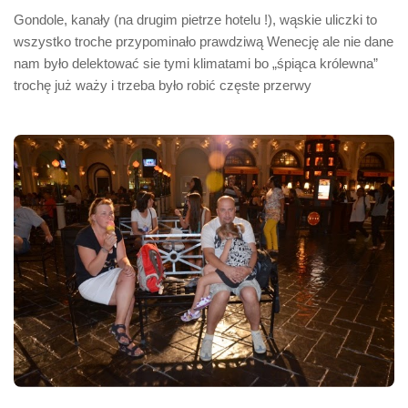
Gondole, kanały (na drugim pietrze hotelu !), wąskie uliczki to
wszystko troche przypominało prawdziwą Wenecję ale nie dane
nam było delektować sie tymi klimatami bo „śpiąca królewna”
trochę już waży i trzeba było robić częste przerwy