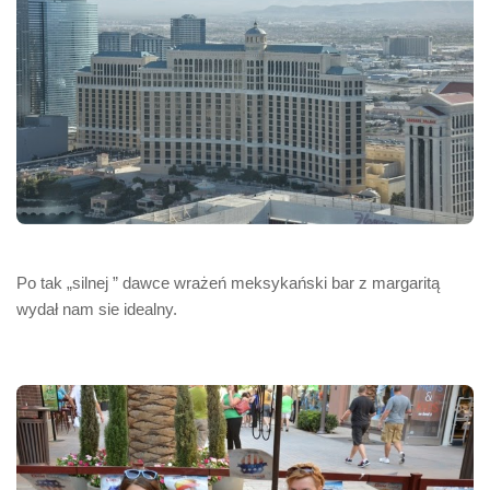
Po tak „silnej ” dawce wrażeń meksykański bar z margaritą
wydał nam sie idealny.