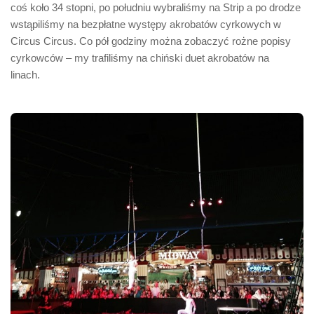
coś koło 34 stopni, po południu wybraliśmy na Strip a po drodze
wstąpiliśmy na bezpłatne występy akrobatów cyrkowych w
Circus Circus. Co pół godziny można zobaczyć rożne popisy
cyrkowców – my trafiliśmy na chiński duet akrobatów na
linach.