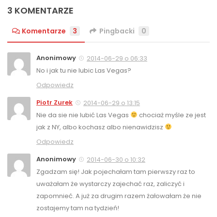
3 KOMENTARZE
Komentarze
3
Pingbacki
0
Anonimowy
2014-06-29 o 06:33
No i jak tu nie lubic Las Vegas?
Odpowiedz
Piotr Zurek
2014-06-29 o 13:15
Nie da sie nie lubić Las Vegas
chociaż myśle ze jest
jak z NY, albo kochasz albo nienawidzisz
Odpowiedz
Anonimowy
2014-06-30 o 10:32
Zgadzam się! Jak pojechałam tam pierwszy raz to
uważałam że wystarczy zajechać raz, zaliczyć i
zapomnieć. A już za drugim razem żałowałam że nie
zostajemy tam na tydzień!