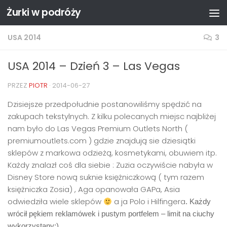
Żurki w podróży
Przejdź do treści
USA 2014
3
USA 2014 – Dzień 3 – Las Vegas
PRZEZ
PIOTR
·
2014-06-27
Dzisiejsze przedpołudnie postanowiliśmy spędzić na
zakupach tekstylnych. Z kilku polecanych miejsc najbliżej
nam było do Las Vegas Premium Outlets North (
premiumoutlets.com ) gdzie znajdują sie dziesiątki
sklepów z markowa odzieżą, kosmetykami, obuwiem itp.
Każdy znalazł coś dla siebie : Zuzia oczywiście nabyła w
Disney Store nową suknie księżniczkową ( tym razem
księżniczka Zosia) , Aga opanowała GAPa, Asia
odwiedziła wiele sklepów
a ja Polo i Hilfingera
. Każdy
wrócił pękiem reklamówek i pustym portfelem – limit na ciuchy
wykorzystany;).