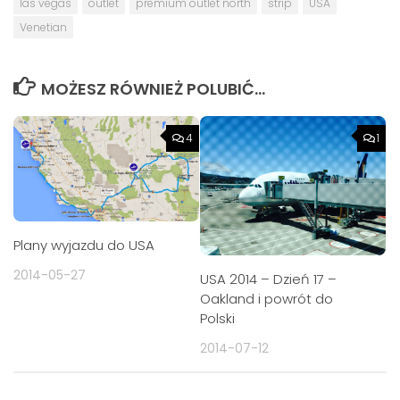
las vegas
outlet
premium outlet north
strip
USA
Venetian
MOŻESZ RÓWNIEŻ POLUBIĆ…
4
1
Plany wyjazdu do USA
2014-05-27
USA 2014 – Dzień 17 –
Oakland i powrót do
Polski
2014-07-12