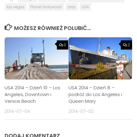
las vegas
Planet Hollywood
strip
USA
MOŻESZ RÓWNIEŻ POLUBIĆ…
0
2
USA 2014 – Dzień 10 – Los
USA 2014 – Dzień 8 –
Angeles, Downtown i
podróż do Los Angeles i
Venice Beach
Queen Mary
2014-07-04
2014-07-02
DODAJ KOMENTARZ