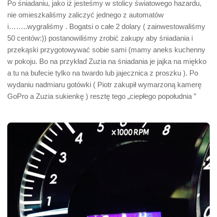
Po śniadaniu, jako iż jesteśmy w stolicy światowego hazardu,
nie omieszkaliśmy zaliczyć jednego z automatów
i……..wygraliśmy . Bogatsi o całe 2 dolary ( zainwestowaliśmy
50 centów:)) postanowiliśmy zrobić zakupy aby śniadania i
przekąski przygotowywać sobie sami (mamy aneks kuchenny
w pokoju. Bo na przykład Zuzia na śniadania je jajka na miękko
a tu na bufecie tylko na twardo lub jajecznica z proszku ). Po
wydaniu nadmiaru gotówki ( Piotr zakupił wymarzoną kamerę
GoPro a Zuzia sukienkę ) resztę tego „ciepłego popołudnia ”