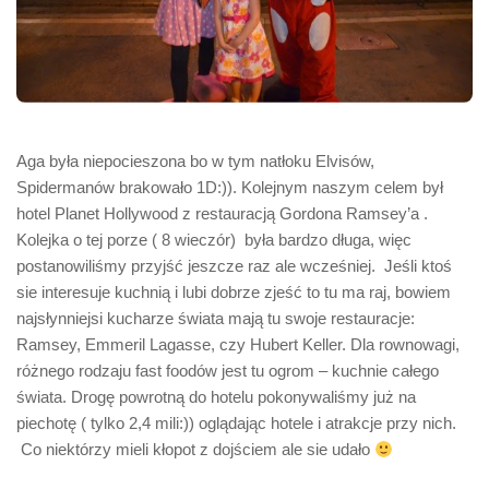
Aga była niepocieszona bo w tym natłoku Elvisów,
Spidermanów brakowało 1D:)). Kolejnym naszym celem był
hotel Planet Hollywood z restauracją Gordona Ramsey’a .
Kolejka o tej porze ( 8 wieczór) była bardzo długa, więc
postanowiliśmy przyjść jeszcze raz ale wcześniej. Jeśli ktoś
sie interesuje kuchnią i lubi dobrze zjeść to tu ma raj, bowiem
najsłynniejsi kucharze świata mają tu swoje restauracje:
Ramsey, Emmeril Lagasse, czy Hubert Keller. Dla rownowagi,
różnego rodzaju fast foodów jest tu ogrom – kuchnie całego
świata. Drogę powrotną do hotelu pokonywaliśmy już na
piechotę ( tylko 2,4 mili:)) oglądając hotele i atrakcje przy nich.
Co niektórzy mieli kłopot z dojściem ale sie udało