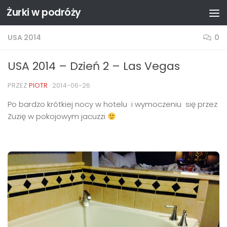
Żurki w podróży
Przejdź do treści
USA 2014
0
USA 2014 – Dzień 2 – Las Vegas
PRZEZ
PIOTR
·
2014-06-26
Po bardzo krótkiej nocy w hotelu i wymoczeniu się przez
Zuzię w pokojowym jacuzzi