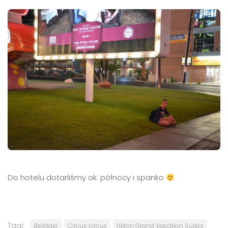
Do hotelu dotarliśmy ok. północy i spanko
Tagi:
Bellagio
Circus circus
Hilton Grand Vacation Suites