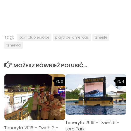
Tagi:
park club europe
playa del americas
tenerife
teneryfa
MOŻESZ RÓWNIEŻ POLUBIĆ…
0
4
Teneryfa 2016 – Dzień 5 –
Teneryfa 2016 – Dzień 2 –
Loro Park