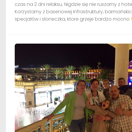
czas na 2 dni relaksu. Nigdzie się nie ruszamy z hote
Korzystamy z basenowej infrastruktury, barmański
specjałów i słoneczka, ktore grzeje bardzo mocno