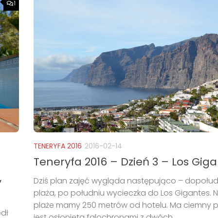
1
TENERYFA 2016
2016-02-14
Teneryfa 2016 – Dzień 3 – Los Gig
,
Dziś plan zajęć wygląda następująco – dopołud
plaża, po południu wycieczka do Los Gigantes. 
plaże mamy 250 metrów od hotelu. Ma ciemny pi
edł
jest osłonięta falochronami z dwóch...