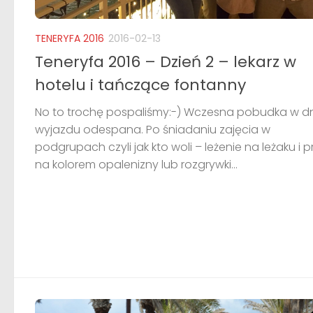
TENERYFA 2016
2016-02-13
Teneryfa 2016 – Dzień 2 – lekarz w
hotelu i tańczące fontanny
No to trochę pospaliśmy:-) Wczesna pobudka w d
wyjazdu odespana. Po śniadaniu zajęcia w
podgrupach czyli jak kto woli – leżenie na leżaku i 
na kolorem opalenizny lub rozgrywki...