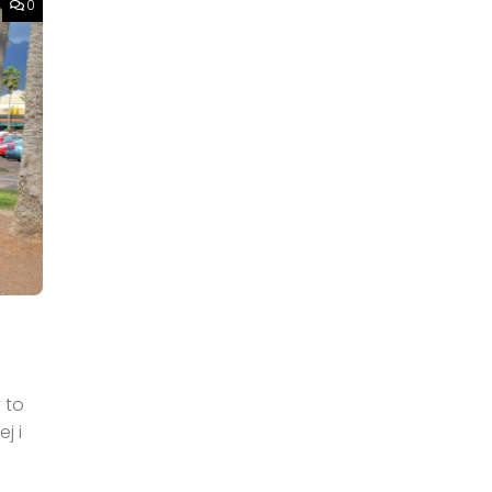
0
 to
j i