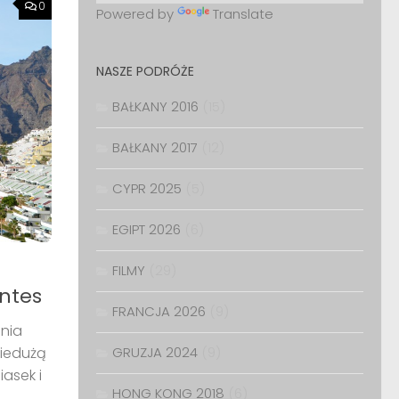
0
Powered by
Translate
NASZE PODRÓŻE
BAŁKANY 2016
(15)
BAŁKANY 2017
(12)
CYPR 2025
(5)
EGIPT 2026
(6)
FILMY
(29)
antes
FRANCJA 2026
(9)
nia
Niedużą
GRUZJA 2024
(9)
asek i
HONG KONG 2018
(6)