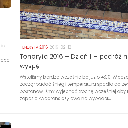
niu
TENERYFA 2016
2016-02-12
Teneryfa 2016 – Dzień 1 – podróż 
praca
wyspę
Wstaliśmy bardzo wcześnie bo juz o 4:00. Wiec
zaczął padać śnieg i temperatura spadła do zer
postanowiliśmy wyjechać trochę wcześniej aby
zapasie kwadrans czy dwa na wypadek...