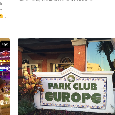
lu.
ch
...
0