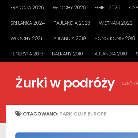
FRANCJA 2026
WŁOCHY 2026
EGIPT 2026
CYP
Przejdź do treści
SRI LANKA 2024
TAJLANDIA 2023
WIETNAM 2022
WŁOCHY 2021
TAJLANDIA 2019
HONG KONG 2018
TENERYFA 2016
BAŁKANY 2016
TAJLANDIA 2016
Żurki w podróży
czyli,
OTAGOWANO:
PARK CLUB EUROPE