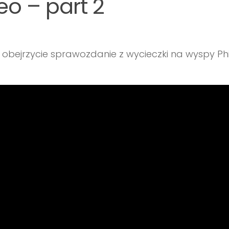
eo – part 2
m obejrzycie sprawozdanie z wycieczki na wyspy Phi