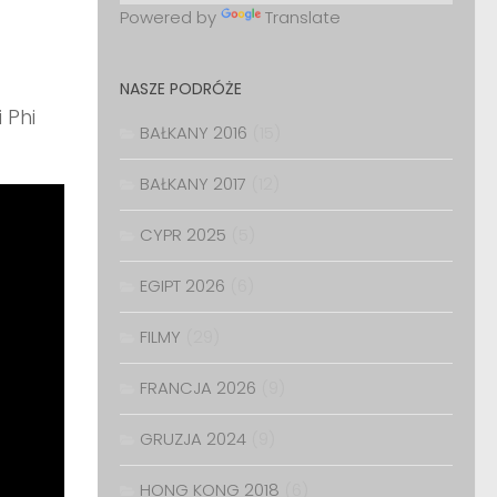
Powered by
Translate
NASZE PODRÓŻE
 Phi
BAŁKANY 2016
(15)
BAŁKANY 2017
(12)
CYPR 2025
(5)
EGIPT 2026
(6)
FILMY
(29)
FRANCJA 2026
(9)
GRUZJA 2024
(9)
HONG KONG 2018
(6)