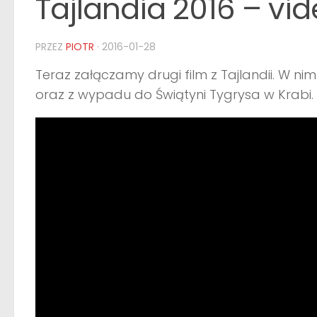
Tajlandia 2016 – vid
PRZEZ
PIOTR
·
2016-01-28
Teraz załączamy drugi film z Tajlandii. W ni
oraz z wypadu do Świątyni Tygrysa w Krabi.