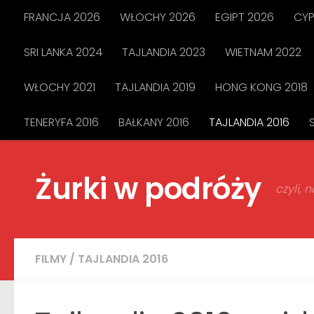
FRANCJA 2026
WŁOCHY 2026
EGIPT 2026
CYP
Przejdź do treści
SRI LANKA 2024
TAJLANDIA 2023
WIETNAM 2022
WŁOCHY 2021
TAJLANDIA 2019
HONG KONG 2018
TENERYFA 2016
BAŁKANY 2016
TAJLANDIA 2016
Żurki w podróży
czyli,
FILMY
/
TAJLANDIA 2016