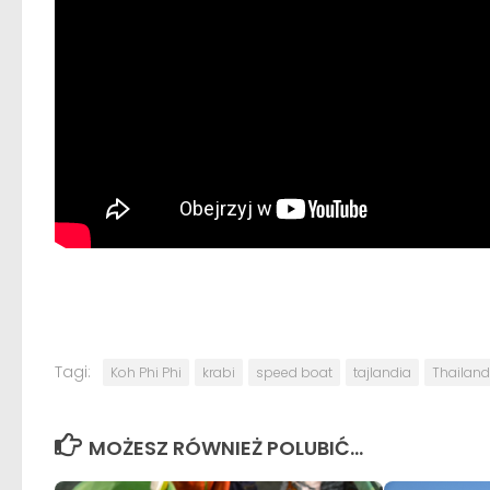
Tagi:
Koh Phi Phi
krabi
speed boat
tajlandia
Thailand
MOŻESZ RÓWNIEŻ POLUBIĆ…