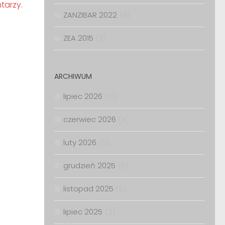
tarzy.
ZANZIBAR 2022
(8)
ZEA 2015
(9)
ARCHIWUM
lipiec 2026
(10)
czerwiec 2026
(6)
luty 2026
(6)
grudzień 2025
(5)
listopad 2025
(5)
lipiec 2025
(2)