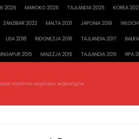
R 2025
MAROKO 2025
TAJLANDIA 2025
KOREA 202
ZANZIBAR 2022
MALTA 2021
JAPONIA 2019
WŁOCHY
USA 2018
INDONEZJA 2018
TAJLANDIA 2017
BAŁKA
SINGAPUR 2015
MALEZJA 2015
TAJLANDIA 2015
RPA 2
 nasze rodzinne wyprawy wakacyjne