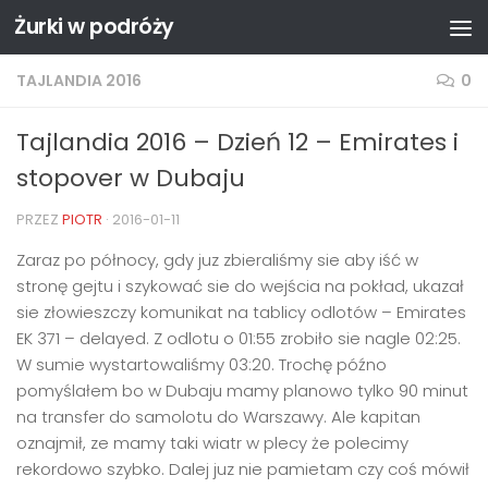
Żurki w podróży
Przejdź do treści
TAJLANDIA 2016
0
Tajlandia 2016 – Dzień 12 – Emirates i
stopover w Dubaju
PRZEZ
PIOTR
·
2016-01-11
Zaraz po północy, gdy juz zbieraliśmy sie aby iść w
stronę gejtu i szykować sie do wejścia na pokład, ukazał
sie złowieszczy komunikat na tablicy odlotów – Emirates
EK 371 – delayed. Z odlotu o 01:55 zrobiło sie nagle 02:25.
W sumie wystartowaliśmy 03:20. Trochę późno
pomyślałem bo w Dubaju mamy planowo tylko 90 minut
na transfer do samolotu do Warszawy. Ale kapitan
oznajmił, ze mamy taki wiatr w plecy że polecimy
rekordowo szybko. Dalej juz nie pamietam czy coś mówił