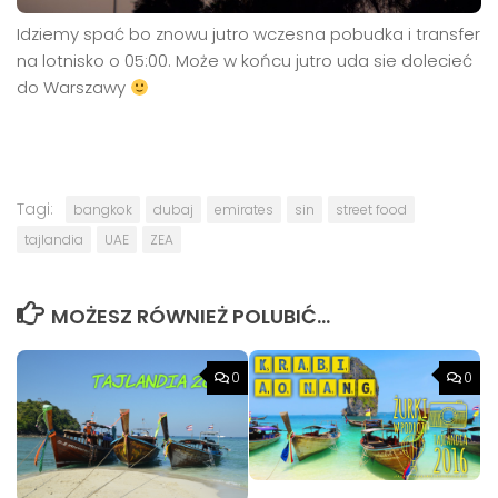
Idziemy spać bo znowu jutro wczesna pobudka i transfer
na lotnisko o 05:00. Może w końcu jutro uda sie dolecieć
do Warszawy
Tagi:
bangkok
dubaj
emirates
sin
street food
tajlandia
UAE
ZEA
MOŻESZ RÓWNIEŻ POLUBIĆ…
0
0