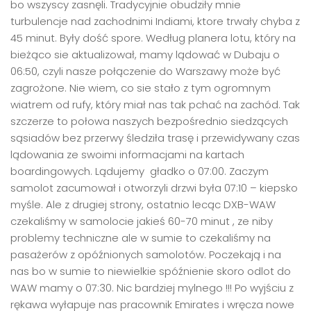
bo wszyscy zasnęli. Tradycyjnie obudziły mnie
turbulencje nad zachodnimi Indiami, ktore trwały chyba z
45 minut. Były dość spore. Według planera lotu, który na
bieżąco sie aktualizował, mamy lądować w Dubaju o
06:50, czyli nasze połączenie do Warszawy może być
zagrożone. Nie wiem, co sie stało z tym ogromnym
wiatrem od rufy, który miał nas tak pchać na zachód. Tak
szczerze to połowa naszych bezpośrednio siedzących
sąsiadów bez przerwy śledziła trasę i przewidywany czas
lądowania ze swoimi informacjami na kartach
boardingowych. Lądujemy gładko o 07:00. Zaczym
samolot zacumował i otworzyli drzwi była 07:10 – kiepsko
myśle. Ale z drugiej strony, ostatnio lecąc DXB-WAW
czekaliśmy w samolocie jakieś 60-70 minut , ze niby
problemy techniczne ale w sumie to czekaliśmy na
pasażerów z opóźnionych samolotów. Poczekają i na
nas bo w sumie to niewielkie spóźnienie skoro odlot do
WAW mamy o 07:30. Nic bardziej mylnego !!! Po wyjściu z
rękawa wyłapuje nas pracownik Emirates i wręcza nowe