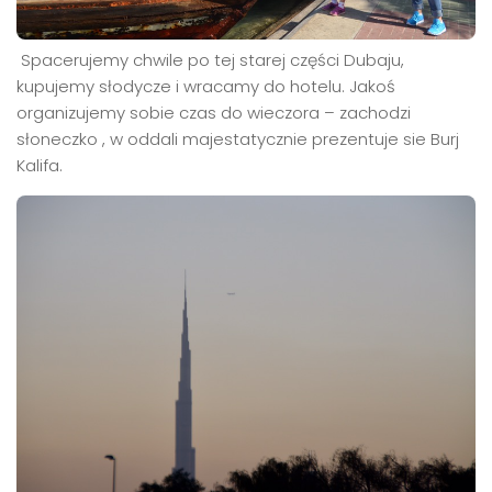
Spacerujemy chwile po tej starej części Dubaju,
kupujemy słodycze i wracamy do hotelu. Jakoś
organizujemy sobie czas do wieczora – zachodzi
słoneczko , w oddali majestatycznie prezentuje sie Burj
Kalifa.