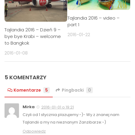
Tajlandia 2016 – video –
part 1
Tajlandia 2016 – Dzień 9 –
2016-01-22
bye bye Krabi – welcome
to Bangkok
2016-01-08
5 KOMENTARZY
Komentarze
5
Pingbacki
0
Mirka
2016-01-01 o 19:21
Czyli od 1 stycznia plazujemy:-)- Wy z znanej nam
Tajlandii a my na nieznanym Zanzibarze:-)
Odpowiedz