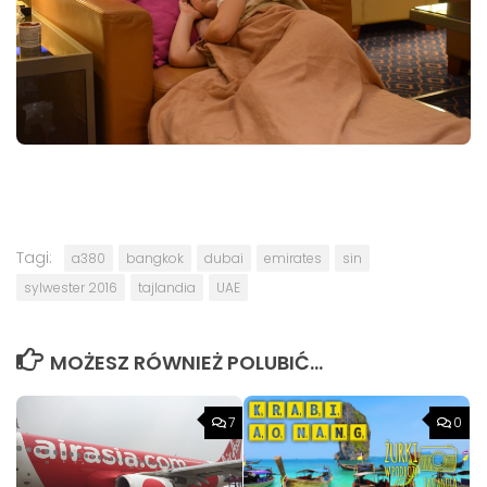
Tagi:
a380
bangkok
dubai
emirates
sin
sylwester 2016
tajlandia
UAE
MOŻESZ RÓWNIEŻ POLUBIĆ…
7
0