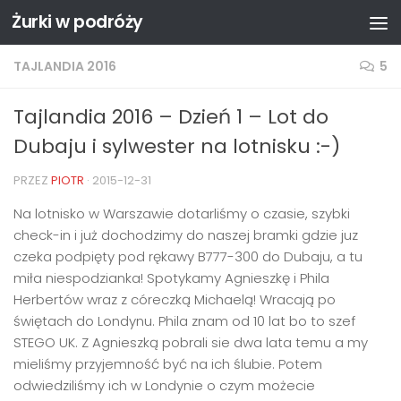
Żurki w podróży
Przejdź do treści
TAJLANDIA 2016
5
Tajlandia 2016 – Dzień 1 – Lot do
Dubaju i sylwester na lotnisku :-)
PRZEZ
PIOTR
·
2015-12-31
Na lotnisko w Warszawie dotarliśmy o czasie, szybki
check-in i już dochodzimy do naszej bramki gdzie juz
czeka podpięty pod rękawy B777-300 do Dubaju, a tu
miła niespodzianka! Spotykamy Agnieszkę i Phila
Herbertów wraz z córeczką Michaelą! Wracają po
świętach do Londynu. Phila znam od 10 lat bo to szef
STEGO UK. Z Agnieszką pobrali sie dwa lata temu a my
mieliśmy przyjemność być na ich ślubie. Potem
odwiedziliśmy ich w Londynie o czym możecie