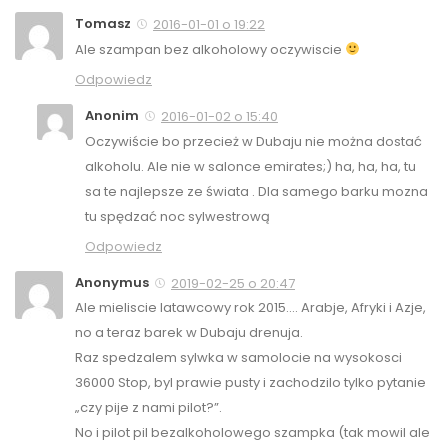
Tomasz
2016-01-01 o 19:22
Ale szampan bez alkoholowy oczywiscie
Odpowiedz
Anonim
2016-01-02 o 15:40
Oczywiście bo przecież w Dubaju nie można dostać
alkoholu. Ale nie w salonce emirates;) ha, ha, ha, tu
sa te najlepsze ze świata . Dla samego barku mozna
tu spędzać noc sylwestrową
Odpowiedz
Anonymus
2019-02-25 o 20:47
Ale mieliscie latawcowy rok 2015…. Arabje, Afryki i Azje,
no a teraz barek w Dubaju drenuja.
Raz spedzalem sylwka w samolocie na wysokosci
36000 Stop, byl prawie pusty i zachodzilo tylko pytanie
„czy pije z nami pilot?”.
No i pilot pil bezalkoholowego szampka (tak mowil ale