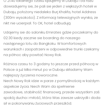
O 21:40 lokalnego czasu lądujemy w Dubaju i od razu
dowiadujemy sie, że pali sie jeden z większych hoteli w
Dubaju, położony niedaleko Burj Khalifa, hotel Address
(300m wysokości). Z informacji telewizyjnych wynika, ze
nikt nie ucierpiał. To OK, hotel odbudują.
Udajemy sie do saloniku Emirates gdzie poczekamy do
02:30 kiedy zacznie sie boarding do naszego
następnego lotu do Bangkoku. W komfortowych
warunkach i zaopatrzeni w odpowiednie trunki czekamy
na północ aby powitać Nowy Rok.
Różnica czasu to 3 godziny to jeszcze przed północą w
Polsce a już kilka minut po w Dubaju składamy Wam
najlepszy życzenia noworoczne.
Niech Nowy Rok idzie w parze z pomyślnością w każdym
aspekcie życia. Niech Wam da spełnienie
zawodowe, stabilność finansową, przede wszystkim zaś
spokój ducha i miłość, która Was zawsze uskrzydli i doda
sił w pokonywaniu życiowych przeszkód.