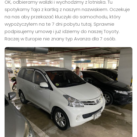
OK, odbieramy walizki i wychodzimy z lotniska. Tu
spotykamy Taja z kartką z naszym nazwiskiem. Oczekuje
na nas aby przekazać kluczyki do samochodu, który
wypożyczyłem na te 7 dni pobytu tutaj. Sprawnie
podpisujemy umowę i już idziemy do naszej Toyoty.
Raczej w Europie nie znany typ Avanza dla 7 osób.