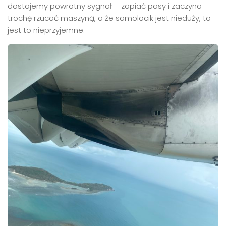
dostajemy powrotny sygnał – zapiać pasy i zaczyna
trochę rzucać maszyną, a że samolocik jest nieduży, to
jest to nieprzyjemne.