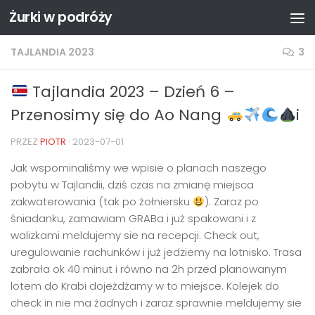
Żurki w podróży
Przejdź do treści
TAJLANDIA 2023
3
Tajlandia 2023 – Dzień 6 –
Przenosimy się do Ao Nang
i
PRZEZ
PIOTR
·
2023-07-01
Jak wspominaliśmy we wpisie o planach naszego
pobytu w Tajlandii, dziś czas na zmianę miejsca
zakwaterowania (tak po żołniersku
). Zaraz po
śniadanku, zamawiam GRABa i już spakowani i z
walizkami meldujemy sie na recepcji. Check out,
uregulowanie rachunków i już jedziemy na lotnisko. Trasa
zabrała ok 40 minut i równo na 2h przed planowanym
lotem do Krabi dojeżdżamy w to miejsce. Kolejek do
check in nie ma żadnych i zaraz sprawnie meldujemy sie