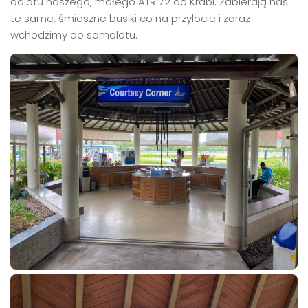
odlotu naszego, małego ATR 72 do Krabi. Zabierają nas
te same, śmieszne busiki co na przylocie i zaraz
wchodzimy do samolotu.