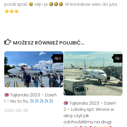
poszli spać
idę i ja
. W kontakcie wiec do juta
MOŻESZ RÓWNIEŻ POLUBIĆ…
0
1
Tajlandia 2023 – Dzień
1 – No to fru
Tajlandia 2023 – Dzień
2 – Lokalny kpt. Wrona w
2023-06-26
akcji czyli jak
odchodziliśmy na drugi