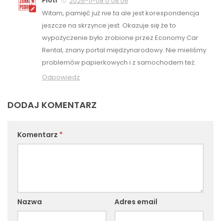
Piotr
2025-11-08 o 08:06
Witam, pamięć już nie ta ale jest korespondencja
jeszcze na skrzynce jest. Okazuje się że to
wypożyczenie było zrobione przez Economy Car
Rental, znany portal międzynarodowy. Nie mieliśmy
problemów papierkowych i z samochodem też.
Odpowiedz
DODAJ KOMENTARZ
Komentarz
*
Nazwa
Adres email