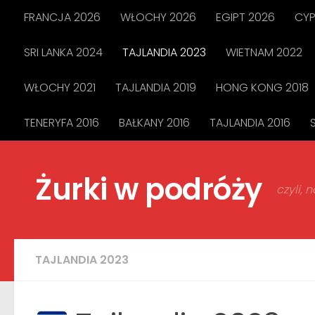
FRANCJA 2026
WŁOCHY 2026
EGIPT 2026
CYP
Przejdź do treści
SRI LANKA 2024
TAJLANDIA 2023
WIETNAM 2022
WŁOCHY 2021
TAJLANDIA 2019
HONG KONG 2018
TENERYFA 2016
BAŁKANY 2016
TAJLANDIA 2016
Żurki w podróży
czyli,
TAJLANDIA 2023