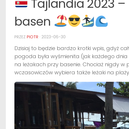
Tajlandia 2023 – 
basen
PRZEZ
PIOTR
·
2023-06-30
Dzisiaj to będzie bardzo krotki wpis, gdyż c
pogoda była wyśmienita (jak każdego dnia tu
na leżakach przy basenie. Chociaż nigdy w p
wczasowiczów wybiera także leżaki na plaży),