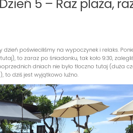
Dzień 5 – Raz plaża, ra
ały dzień poświeciliśmy na wypoczynek i relaks. Pon
taj), to zaraz po śniadanku, tak koło 9:30, zalegl
oprzednich dniach nie było tłoczno tutaj (duża c
 to dziś jest wyjątkowo luźno.