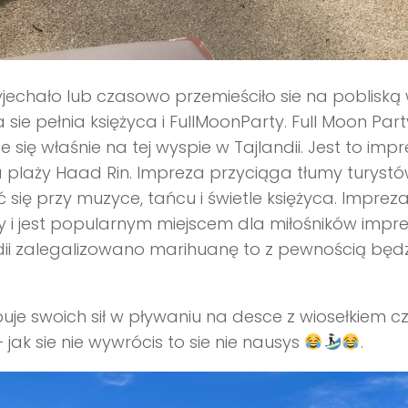
yjechało lub czasowo przemieściło sie na pobliską
ie pełnia księżyca i FullMoonParty. Full Moon Part
ę właśnie na tej wyspie w Tajlandii. Jest to impr
a plaży Haad Rin. Impreza przyciąga tłumy turystó
się przy muzyce, tańcu i świetle księżyca. Imprez
y i jest popularnym miejscem dla miłośników imprez
dii zalegalizowano marihuanę to z pewnością będz
uje swoich sił w pływaniu na desce z wiosełkiem czy
jak sie nie wywrócis to sie nie nausys
.