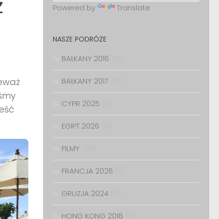
z
Powered by
Translate
NASZE PODRÓŻE
BAŁKANY 2016
(15)
ieważ
BAŁKANY 2017
(12)
iśmy
CYPR 2025
(5)
ześć
EGIPT 2026
(6)
FILMY
(29)
FRANCJA 2026
(9)
GRUZJA 2024
(9)
HONG KONG 2018
(6)