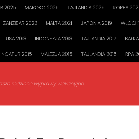
R 2025
MAROKO 2025
TAJLANDIA 2025
KOREA 202
ZANZIBAR 2022
MALTA 2021
JAPONIA 2019
WŁOCHY
USA 2018
INDONEZJA 2018
TAJLANDIA 2017
BAŁKA
SINGAPUR 2015
MALEZJA 2015
TAJLANDIA 2015
RPA 2
 nasze rodzinne wyprawy wakacyjne