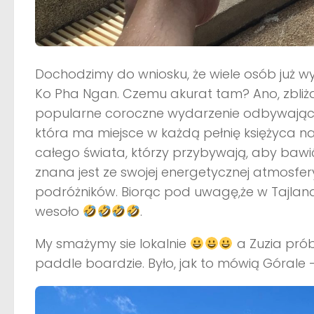
Dochodzimy do wniosku, że wiele osób już w
Ko Pha Ngan. Czemu akurat tam? Ano, zbliża s
popularne coroczne wydarzenie odbywające si
która ma miejsce w każdą pełnię księżyca n
całego świata, którzy przybywają, aby bawić 
znana jest ze swojej energetycznej atmosfer
podróżników. Biorąc pod uwagę,że w Tajlan
wesoło
.
My smażymy sie lokalnie
a Zuzia prób
paddle boardzie. Było, jak to mówią Górale – 