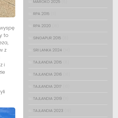
MAROKO 2025
(5)
RPA 2015
(11)
RPA 2020
(16)
 wyspę
y to
SINGAPUR 2015
(8)
eza,
w z
SRI LANKA 2024
(14)
a
TAJLANDIA 2015
(8)
 i
ie
TAJLANDIA 2016
(18)
TAJLANDIA 2017
(10)
li
TAJLANDIA 2019
(11)
TAJLANDIA 2023
(19)