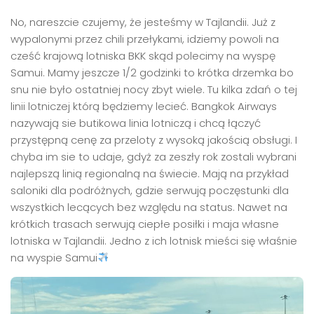
No, nareszcie czujemy, że jesteśmy w Tajlandii. Już z
wypalonymi przez chili przełykami, idziemy powoli na
cześć krajową lotniska BKK skąd polecimy na wyspę
Samui. Mamy jeszcze 1/2 godzinki to krótka drzemka bo
snu nie było ostatniej nocy zbyt wiele. Tu kilka zdań o tej
linii lotniczej którą będziemy lecieć. Bangkok Airways
nazywają sie butikowa linia lotniczą i chcą łączyć
przystępną cenę za przeloty z wysoką jakością obsługi. I
chyba im sie to udaje, gdyż za zeszły rok zostali wybrani
najlepszą linią regionalną na świecie. Mają na przykład
saloniki dla podróżnych, gdzie serwują poczęstunki dla
wszystkich lecących bez względu na status. Nawet na
krótkich trasach serwują ciepłe posiłki i maja własne
lotniska w Tajlandii. Jedno z ich lotnisk mieści się właśnie
na wyspie Samui