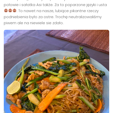
połowie i sałatka Asi także. Za to poparzone języki i usta
. To nawet na nasze, lubiące pikantne rzeczy
podniebienia było za ostre. Trochę neutralizowaliśmy
piwem ale na niewiele sie zdało.