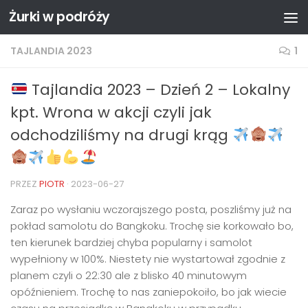
Żurki w podróży
Przejdź do treści
TAJLANDIA 2023
1
Tajlandia 2023 – Dzień 2 – Lokalny
kpt. Wrona w akcji czyli jak
odchodziliśmy na drugi krąg
PRZEZ
PIOTR
·
2023-06-27
Zaraz po wysłaniu wczorajszego posta, poszliśmy już na
pokład samolotu do Bangkoku. Trochę sie korkowało bo,
ten kierunek bardziej chyba popularny i samolot
wypełniony w 100%. Niestety nie wystartował zgodnie z
planem czyli o 22:30 ale z blisko 40 minutowym
opóźnieniem. Trochę to nas zaniepokoiło, bo jak wiecie