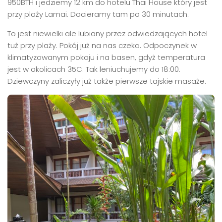
950BTH i jedziemy 12 km do hotelu Thai House który jest
przy plaży Lamai. Docieramy tam po 30 minutach.
To jest niewielki ale lubiany przez odwiedzających hotel
tuż przy plaży. Pokój już na nas czeka. Odpoczynek w
klimatyzowanym pokoju i na basen, gdyż temperatura
jest w okolicach 35C. Tak leniuchujemy do 18:00.
Dziewczyny zaliczyły już także pierwsze tajskie masaże.