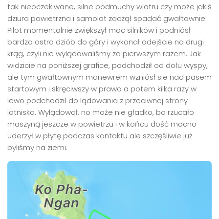
tak nieoczekiwane, silne podmuchy wiatru czy może jakiś
dziura powietrzna i samolot zaczął spadać gwałtownie.
Pilot momentalnie zwiększył moc silników i podniósł
bardzo ostro dziób do góry i wykonał odejście na drugi
krąg, czyli nie wylądowaliśmy za pierwszym razem. Jak
widzicie na poniższej grafice, podchodził od dołu wyspy,
ale tym gwałtownym manewrem wzniósł sie nad pasem
startowym i skręciwszy w prawo a potem kilka razy w
lewo podchodził do lądowania z przeciwnej strony
lotniska. Wylądował, no może nie gładko, bo rzucało
maszyną jeszcze w powietrzu i w końcu dość mocno
uderzył w płytę podczas kontaktu ale szczęśliwie już
byliśmy na ziemi.