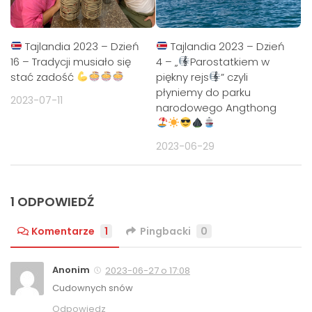
Tajlandia 2023 – Dzień
Tajlandia 2023 – Dzień
16 – Tradycji musiało się
4 – „
Parostatkiem w
stać zadość
piękny rejs
” czyli
płyniemy do parku
2023-07-11
narodowego Angthong
2023-06-29
1 ODPOWIEDŹ
Komentarze
1
Pingbacki
0
Anonim
2023-06-27 o 17:08
Cudownych snów
Odpowiedz