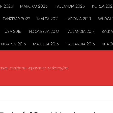
R 2025
MAROKO 2025
TAJLANDIA 2025
KOREA 202
ZANZIBAR 2022
MALTA 2021
JAPONIA 2019
WŁOCHY
USA 2018
INDONEZJA 2018
TAJLANDIA 2017
BAŁKA
SINGAPUR 2015
MALEZJA 2015
TAJLANDIA 2015
RPA 2
 nasze rodzinne wyprawy wakacyjne