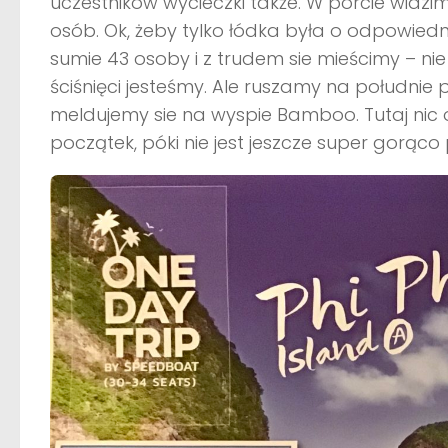
uczestników wycieczki także. W porcie widzim
osób. Ok, żeby tylko łódka była o odpowiedni
sumie 43 osoby i z trudem sie mieścimy – nie
ściśnięci jesteśmy. Ale ruszamy na południe p
meldujemy sie na wyspie Bamboo. Tutaj nic o
początek, póki nie jest jeszcze super gorąco 