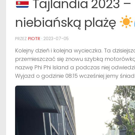
Tajlandia 2023 –
niebiańską plażę
PRZEZ
PIOTR
·
2023-07-05
Kolejny dzień i kolejna wycieczka. Ta dzisiejs
przemieszczać się znowu szybką motorówk
nazwę Phi Phi Island a podczas niej odwiedzi
Wyjazd o godzinie 08:15 wcześniej jemy śnia