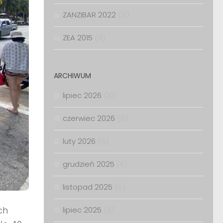
ZANZIBAR 2022
(8)
ZEA 2015
(9)
ARCHIWUM
lipiec 2026
(10)
czerwiec 2026
(6)
luty 2026
(6)
grudzień 2025
(5)
listopad 2025
(5)
ch
lipiec 2025
(2)