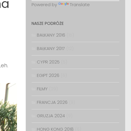
na
Powered by
Translate
NASZE PODRÓŻE
BAŁKANY 2016
(15)
BAŁKANY 2017
(12)
CYPR 2025
(5)
Leh.
EGIPT 2026
(6)
FILMY
(29)
FRANCJA 2026
(9)
GRUZJA 2024
(9)
HONG KONG 2018
(6)