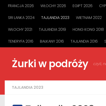
FRANCJA 2026
WŁOCHY 2026
EGIPT 2026
CYP
Przejdź do treści
SRI LANKA 2024
TAJLANDIA 2023
WIETNAM 2022
WŁOCHY 2021
TAJLANDIA 2019
HONG KONG 2018
TENERYFA 2016
BAŁKANY 2016
TAJLANDIA 2016
Żurki w podróży
czyli,
TAJLANDIA 2023