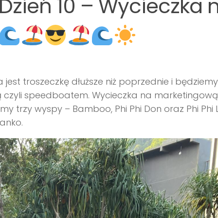
 Dzień 10 – Wycieczka 
za jest troszeczkę dłuższe niż poprzednie i będziemy
ą czyli speedboatem. Wycieczka na marketingową
my trzy wyspy – Bamboo, Phi Phi Don oraz Phi Phi 
danko.