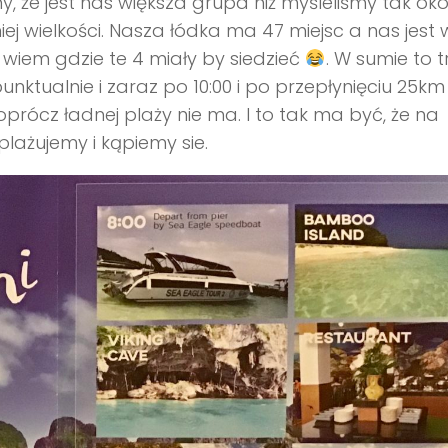
y, że jest nas większa grupa niż myśleliśmy tak oko
ej wielkości. Nasza łódka ma 47 miejsc a nas jest 
 wiem gdzie te 4 miały by siedzieć
. W sumie to 
unktualnie i zaraz po 10:00 i po przepłynięciu 25km
prócz ładnej plaży nie ma. I to tak ma być, że na
plażujemy i kąpiemy sie.