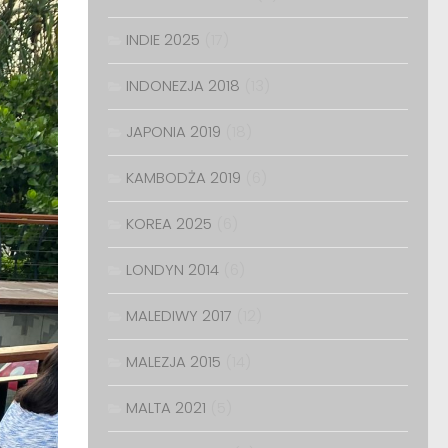
INDIE 2025
(17)
INDONEZJA 2018
(13)
JAPONIA 2019
(18)
KAMBODŻA 2019
(6)
KOREA 2025
(6)
LONDYN 2014
(6)
MALEDIWY 2017
(12)
MALEZJA 2015
(14)
MALTA 2021
(5)