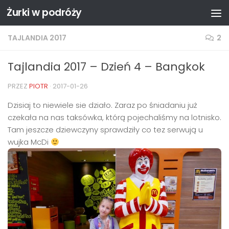
Żurki w podróży
Przejdź do treści
TAJLANDIA 2017
2
Tajlandia 2017 – Dzień 4 – Bangkok
PRZEZ
PIOTR
·
2017-01-26
Dzisiaj to niewiele sie działo. Zaraz po śniadaniu już
czekała na nas taksówka, którą pojechaliśmy na lotnisko.
Tam jeszcze dziewczyny sprawdziły co tez serwują u
wujka McDi