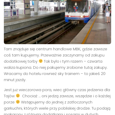
Tam znajduje się centrum handlowe MBK, gdzie zawsze
coś tam kupujemy. Przeważnie zaczynamy od zakupu
dodatkowej torby
Tak było i tym razem – czwarta
waliza kupiona. Do niej pakujemy zrobione tutaj zakupy.
Wracamy do hotelu rownież sky trainem – to jakieś 20
minut jazdy.
Jest juz wieczorowa pora, wiec główny czas jedzenia dla
Tajów
Chociaż … oni jedzą zawsze, wszędzie i o każdej
porze
Wstępujemy do jednej z zatłoczonych
garkuchni, których wiele przy pobliskiej drodze. Tu podają
makarony z różnymi dodatkami i sosami w dużych