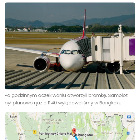
Po godzinnym oczekiwaniu otworzyli bramkę. Samolot
był planowo i juz o 11:40 wylądowaliśmy w Bangkoku.