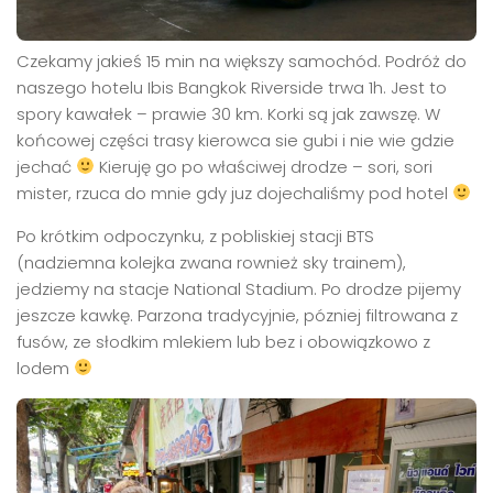
Czekamy jakieś 15 min na większy samochód. Podróż do
naszego hotelu Ibis Bangkok Riverside trwa 1h. Jest to
spory kawałek – prawie 30 km. Korki są jak zawszę. W
końcowej części trasy kierowca sie gubi i nie wie gdzie
jechać
Kieruję go po właściwej drodze – sori, sori
mister, rzuca do mnie gdy juz dojechaliśmy pod hotel
Po krótkim odpoczynku, z pobliskiej stacji BTS
(nadziemna kolejka zwana rownież sky trainem),
jedziemy na stacje National Stadium. Po drodze pijemy
jeszcze kawkę. Parzona tradycyjnie, pózniej filtrowana z
fusów, ze słodkim mlekiem lub bez i obowiązkowo z
lodem