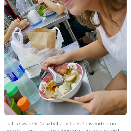
Jest juz wieczór. Nasz hotel jest położony nad samą
rzeką to jeszcze idziemy zobaczyć nocną panoramę tej