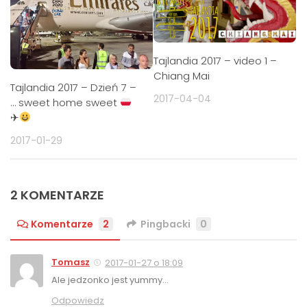
Tajlandia 2017 – video 1 –
Chiang Mai
Tajlandia 2017 – Dzień 7 –
2017-04-04
… sweet home sweet
✈
2017-01-29
2 KOMENTARZE
Komentarze
2
Pingbacki
0
Tomasz
2017-01-27 o 18:09
Ale jedzonko jest yummy…
Odpowiedz