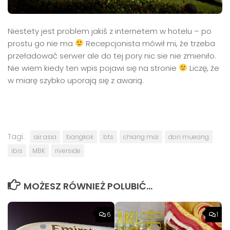
Niestety jest problem jakiś z internetem w hotelu – po
prostu go nie ma
Recepcjonista mówił mi, że trzeba
przeładować serwer ale do tej pory nic sie nie zmieniło.
Nie wiem kiedy ten wpis pojawi się na stronie
Liczę, że
w miarę szybko uporają się z awarią.
Tagi:
air asia
bangkok
bts
chiang mai
don mueang
ibis
MBK
riverside
MOŻESZ RÓWNIEŻ POLUBIĆ…
6
1