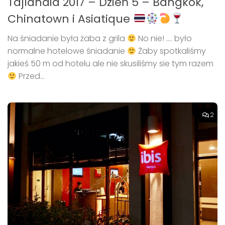
Tajlandia 2017 – Dzień 5 – Bangkok,
Chinatown i Asiatique
Na śniadanie była żaba z grila
No nie! …. było
normalne hotelowe śniadanie
Żaby spotkaliśmy
jakieś 50 m od hotelu ale nie skusiliśmy sie tym razem
Przed...
2