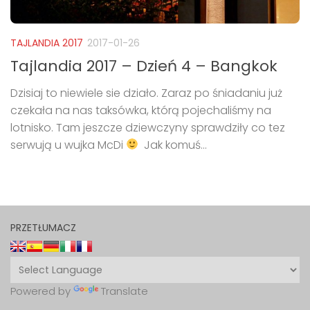
TAJLANDIA 2017
2017-01-26
Tajlandia 2017 – Dzień 4 – Bangkok
Dzisiaj to niewiele sie działo. Zaraz po śniadaniu już
czekała na nas taksówka, którą pojechaliśmy na
lotnisko. Tam jeszcze dziewczyny sprawdziły co tez
serwują u wujka McDi
Jak komuś...
PRZETŁUMACZ
Powered by
Translate