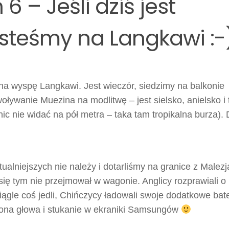
6 – Jeśli dziś jest
jesteśmy na Langkawi :-
 na wyspę Langkawi. Jest wieczór, siedzimy na balkonie
ływanie Muezina na modlitwę – jest sielsko, anielsko i 
nic nie widać na pół metra – taka tam tropikalna burza).
tualniejszych nie należy i dotarliśmy na granice z Malezj
ię tym nie przejmował w wagonie. Anglicy rozprawiali o
ągle coś jedli, Chińczycy ładowali swoje dodatkowe bate
ona głowa i stukanie w ekraniki Samsungów