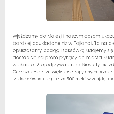
Wjeżdżamy do Malezji i naszym oczom ukazuje 
bardziej poukładane niż w Tajlandii. To na p
opuszczamy pociąg i taksówką udajemy się 
dostać się na prom płynący do miasta Kuah 
właśnie o 12tej odpływa prom. Niestety nie z
Całe szczęście, ze większość zapytanych przeze m
iż idąc główna ulicą już za 500 metrów znajdę „