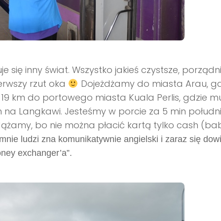
się inny świat. Wszystko jakieś czystsze, porządnie
ierwszy rzut oka
Dojeżdżamy do miasta Arau, gd
19 km do portowego miasta Kuala Perlis, gdzie m
na Langkawi. Jesteśmy w porcie za 5 min południ
dążamy, bo nie można płacić kartą tylko cash (baby
nie ludzi zna komunikatywnie angielski i zaraz się dow
money exchanger’a”.