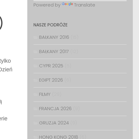
Powered by
Translate
)
NASZE PODRÓŻE
BAŁKANY 2016
(15)
BAŁKANY 2017
(12)
tylko
CYPR 2025
(5)
 Dzień
EGIPT 2026
(6)
FILMY
(29)
ą
FRANCJA 2026
(9)
rie
GRUZJA 2024
(9)
HONG KONG 2018
(6)