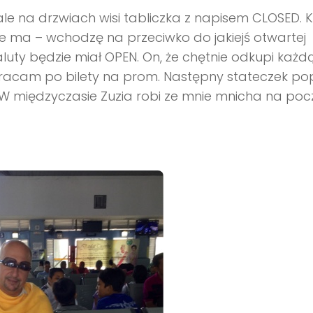
le na drzwiach wisi tabliczka z napisem CLOSED. K
nie ma – wchodzę na przeciwko do jakiejś otwartej
aluty będzie miał OPEN. On, że chętnie odkupi każd
wracam po bilety na prom. Następny stateczek pop
5. W międzyczasie Zuzia robi ze mnie mnicha na poc