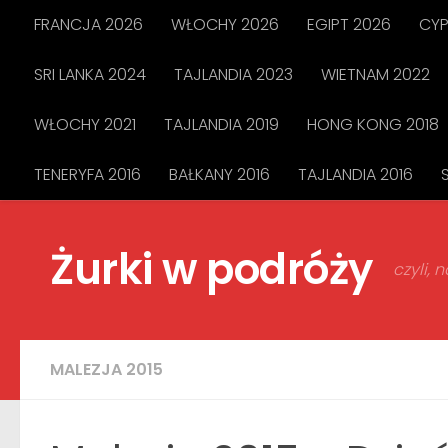
FRANCJA 2026
WŁOCHY 2026
EGIPT 2026
CYP
Przejdź do treści
SRI LANKA 2024
TAJLANDIA 2023
WIETNAM 2022
WŁOCHY 2021
TAJLANDIA 2019
HONG KONG 2018
TENERYFA 2016
BAŁKANY 2016
TAJLANDIA 2016
Żurki w podróży
czyli,
MALEZJA 2015