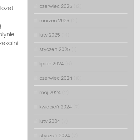
czerwiec 2025
(12)
lozet
marzec 2025
(2)
ą
łynie
luty 2025
(14)
zekalni
styczeń 2025
(1)
lipiec 2024
(6)
czerwiec 2024
(10)
maj 2024
(2)
kwiecień 2024
(7)
luty 2024
(7)
styczeń 2024
(7)