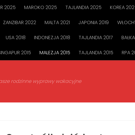
R 2025
MAROKO 2025
TAJLANDIA 2025
KOREA 202
ZANZIBAR 2022
MALTA 2021
JAPONIA 2019
WŁOCHY
USA 2018
INDONEZJA 2018
TAJLANDIA 2017
BAŁKA
SINGAPUR 2015
MALEZJA 2015
TAJLANDIA 2015
RPA 2
 nasze rodzinne wyprawy wakacyjne