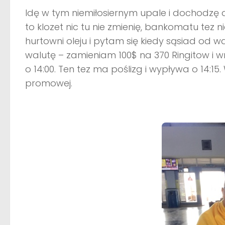
Idę w tym niemiłosiernym upale i dochodzę a
to klozet nic tu nie zmienię, bankomatu tez 
hurtowni oleju i pytam się kiedy sąsiad od w
walutę – zamieniam 100$ na 370 Ringitow i 
o 14:00. Ten tez ma poślizg i wypływa o 14:1
promowej.