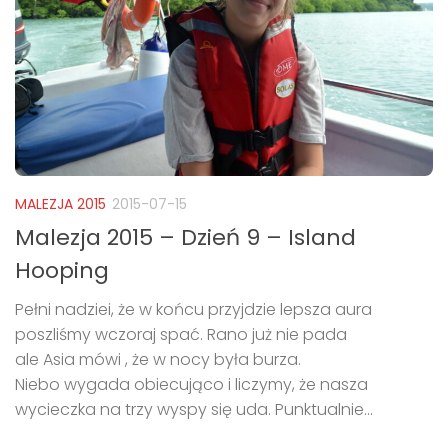
MALEZJA 2015
2015-07-15
Malezja 2015 – Dzień 9 – Island
Hooping
Pełni nadziei, że w końcu przyjdzie lepsza aura
poszliśmy wczoraj spać. Rano już nie pada
ale Asia mówi , że w nocy była burza.
Niebo wygada obiecująco i liczymy, że nasza
wycieczka na trzy wyspy się uda. Punktualnie...