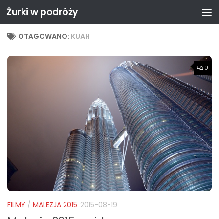
Żurki w podróży
Przejdź do treści
OTAGOWANO:
KUAH
0
FILMY
/
MALEZJA 2015
2015-08-19