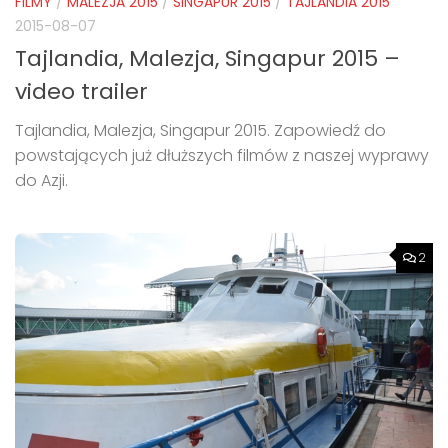
FILMY
/
MALEZJA 2015
/
SINGAPUR 2015
/
TAJLANDIA 2015
2015-08-07
Tajlandia, Malezja, Singapur 2015 –
video trailer
Tajlandia, Malezja, Singapur 2015. Zapowiedź do
powstających już dłuższych filmów z naszej wyprawy
do Azji.
2