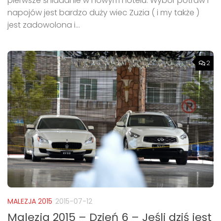
pierwsze śniadanie w nowym hotelu. Wybór potraw i
napojów jest bardzo duży wiec Zuzia ( i my także )
jest zadowolona i...
2
MALEZJA 2015
2015-07-12
Malezja 2015 – Dzień 6 – Jeśli dziś jest