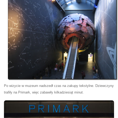
Po wizycie w muzeum nadszedł czas na zakupy tekstylne. Dziewczyny
trafiły na Primark, więc zabawiły kilkadziesiąt minut.