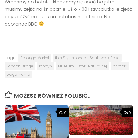
Wracamy do hotelu i kładziemy się spać bo jutro
musimy zejść na śniadanie już o 7.00 i szybciutko je zjeść
aby zdążyć na czas na autobus na lotnisko. Na
dobranoc BBC
Tagi:
Borough Market
ibis Styles London Southwark Rose
London Bridge
londyn
Muzeum Historii Naturalnej
primark
wagamama
MOŻESZ RÓWNIEŻ POLUBIĆ…
0
0