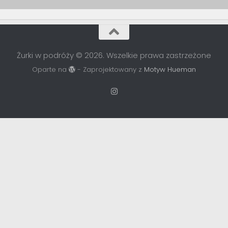
Żurki w podróży © 2026. Wszelkie prawa zastrzeżone
Oparte na
- Zaprojektowany z
Motyw Hueman