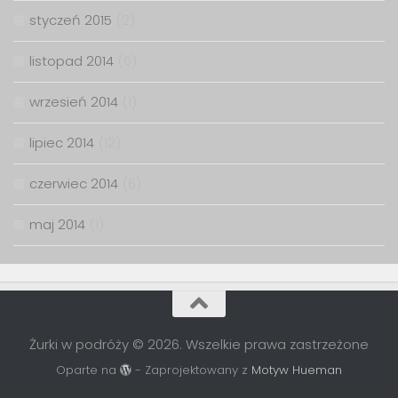
styczeń 2015
(2)
listopad 2014
(6)
wrzesień 2014
(1)
lipiec 2014
(12)
czerwiec 2014
(6)
maj 2014
(1)
Żurki w podróży © 2026. Wszelkie prawa zastrzeżone
Oparte na
- Zaprojektowany z
Motyw Hueman