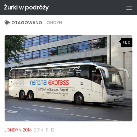
Żurki w podróży
Przejdź do treści
OTAGOWANO:
LONDYN
0
LONDYN 2014
2014-11-12