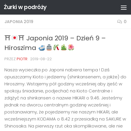
Żurki w podróży
Przejdź do treści
JAPONIA 2019
0
⛩
⛩ Japonia 2019 – Dzień 9 –
Hiroszima
PRZEZ
PIOTR
·
2019-08-22
Nasza wycieczka po Japonii nabiera tempa ! Dziś
opuszczamy Kioto i jedziemy (shinkansenem, a jakże) do
Hiroszimy. Wstajemy pół godziny wcześniej aby zjeść w
spokoju śniadanie, podjechać na Kioto Centralne i
zdążyć na shinkansen o nazwie HIKARI o 9:46. Jesteśmy
jednak na dworcu centralnym godzinę wcześniej i
postanawiamy, że pojedziemy nie naszym HIKARI, ale
wcześniejszym KODAMA o 8:42 z przesiadką na SAKURE w
Shinosaka. Na pierwszy rzut oka skomplikowane, ale nie