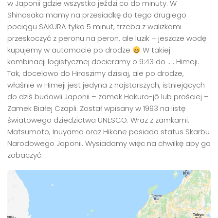
w Japonii gdzie wszystko jeździ co do minuty. W
Shinosaka mamy na przesiadkę do tego drugiego
pociągu SAKURA tylko 5 minut, trzeba z walizkami
przeskoczyć z peronu na peron, ale luzik – jeszcze wodę
kupujemy w automacie po drodze
W takiej
kombinacji logistycznej docieramy o 9:43 do ….. Himeji.
Tak, docelowo do Hiroszimy dzisiaj, ale po drodze,
właśnie w Himeji jest jedyna z najstarszych, istniejących
do dziś budowli Japonii – zamek Hakuro-jō lub prościej –
Zamek Białej Czapli. Został wpisany w 1993 na listę
światowego dziedzictwa UNESCO. Wraz z zamkami:
Matsumoto, Inuyama oraz Hikone posiada status Skarbu
Narodowego Japonii. Wysiadamy więc na chwilkę aby go
zobaczyć.