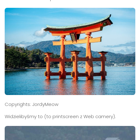
Copyrights: JordyMeow
Widzielibyśmy to (to printscreen z Web camery).