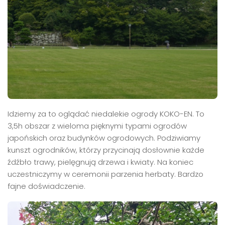
Idziemy za to oglądać niedalekie ogrody KOKO-EN. To
3,5h obszar z wieloma pięknymi typami ogrodów
japońskich oraz budynków ogrodowych. Podziwiamy
kunszt ogrodników, którzy przycinają dosłownie każde
źdźbło trawy, pielęgnują drzewa i kwiaty. Na koniec
uczestniczymy w ceremonii parzenia herbaty. Bardzo
fajne doświadczenie.