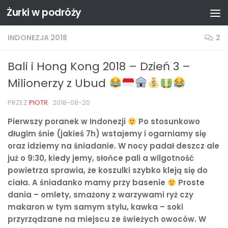
Żurki w podróży
Przejdź do treści
INDONEZJA 2018
2
Bali i Hong Kong 2018 – Dzień 3 –
Milionerzy z Ubud
PRZEZ
PIOTR
·
2018-08-20
Pierwszy poranek w Indonezji
Po stosunkowo
długim śnie (jakieś 7h) wstajemy i ogarniamy się
oraz idziemy na śniadanie. W nocy padał deszcz ale
już o 9:30, kiedy jemy, słońce pali a wilgotność
powietrza sprawia, że koszulki szybko kleją się do
ciała. A śniadanko mamy przy basenie
Proste
dania – omlety, smażony z warzywami ryż czy
makaron w tym samym stylu, kawka – soki
przyrządzane na miejscu ze świeżych owoców. W