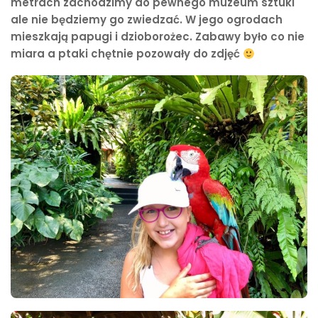
metrach zachodzimy do pewnego muzeum sztuki
ale nie będziemy go zwiedzać. W jego ogrodach
mieszkają papugi i dzioborożec. Zabawy było co nie
miara a ptaki chętnie pozowały do zdjęć