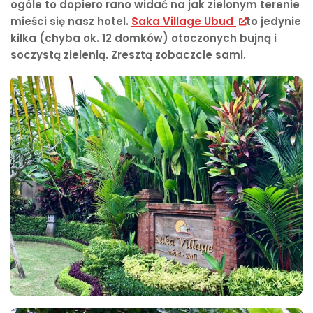
ogóle to dopiero rano widać na jak zielonym terenie
mieści się nasz hotel.
Saka Village Ubud
to jedynie
kilka (chyba ok. 12 domków) otoczonych bujną i
soczystą zielenią. Zresztą zobaczcie sami.