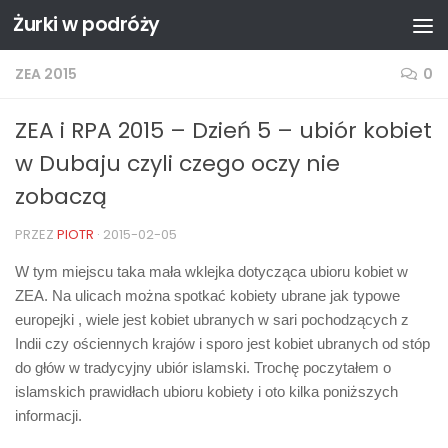
Żurki w podróży
Przejdź do treści
ZEA 2015
0
ZEA i RPA 2015 – Dzień 5 – ubiór kobiet
w Dubaju czyli czego oczy nie
zobaczą
PRZEZ
PIOTR
·
2015-02-05
W tym miejscu taka mała wklejka dotycząca ubioru kobiet w
ZEA. Na ulicach można spotkać kobiety ubrane jak typowe
europejki , wiele jest kobiet ubranych w sari pochodzących z
Indii czy ościennych krajów i sporo jest kobiet ubranych od stóp
do głów w tradycyjny ubiór islamski. Trochę poczytałem o
islamskich prawidłach ubioru kobiety i oto kilka poniższych
informacji.