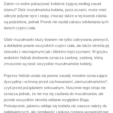
Zatem co wolno pokazywać kobiecie żyjącej według zasad
islamu? Otóż muzułmańska kobieta, poza oczami, może mieć
odkryte jedynie ręce i stopy, chociaż także w tej kwestii zdania
są podzielone, jednak Prorok nie wydał zakazu odsłaniania tych
dwóch części ciała.
Ubiór muzułmanki służy bowiem nie tylko zakrywaniu pewnych,
a dokładnie prawie wszystkich części ciała, ale także określa jej
stosunki z nieznajomymi jak i bliskimi mężczyznami. W języku
arabskim
hidżab
dosłownie oznacza zasłonę, zasłonę, którą
zmuszone są nosić wszystkie muzułmańskie kobiety.
Poprzez
hidżab
ustala się pewne zasady moralne oznaczające
dyscyplinę i ochronę przed zachowaniami „niemuzułmańskimi”,
czyli przed pożądaniem seksualnym. Noszenie tego stroju nie
oznacza jednak, że nie ma się zaufania do muzułmanów, ale
przede wszystkim określa oddanie względem Boga.
Poświęcenie, jakiemu oddaje się kobieta nie zawsze należy do
najłatwiejszych, ale cierpliwość i pokora zostaną wynagrodzone