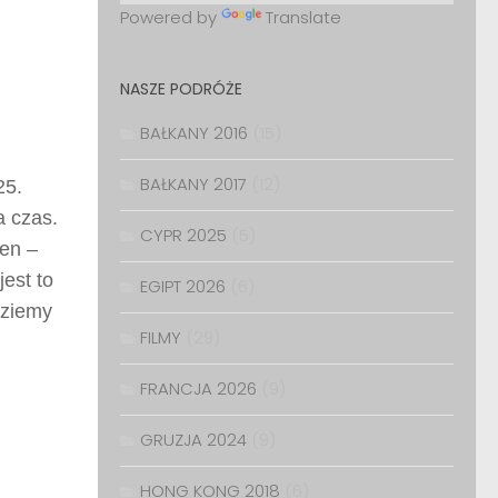
Powered by
Translate
NASZE PODRÓŻE
BAŁKANY 2016
(15)
BAŁKANY 2017
(12)
25.
a czas.
CYPR 2025
(5)
sen –
est to
EGIPT 2026
(6)
dziemy
FILMY
(29)
FRANCJA 2026
(9)
GRUZJA 2024
(9)
HONG KONG 2018
(6)