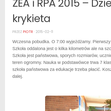
ZEA i RPA 2015 – Dzie
krykieta
PRZEZ
PIOTR
·
2015-02-11
Wczesna pobudka. O 7:00 wyjeżdżamy. Pierwszy p
Szkoła oddalona jest o kilka kilometrów ale na sz
Szkoła jest państwowa, sporych rozmiarów, ucznió
teren ogromny. Nauka w podstawówce trwa 7 klas. 
szkoła państwowa za edukacje trzeba płacić. Kosz
dalej.