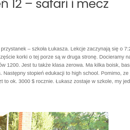
ń 12 – safari i mecz
rzystanek – szkoła Łukasza. Lekcje zaczynają się o 7:
częście korki o tej porze są w druga stronę. Docieramy n
w 1200. Jest tu także klasa zerowa. Ma kilka boisk, ba
Następny stopień edukacji to high school. Pomimo, ze j
t to ok. 3000 $ rocznie. Łukasz zostaje w szkole, my je