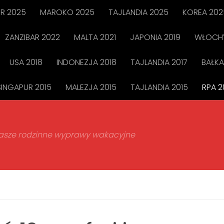
R 2025
MAROKO 2025
TAJLANDIA 2025
KOREA 202
ZANZIBAR 2022
MALTA 2021
JAPONIA 2019
WŁOCHY
USA 2018
INDONEZJA 2018
TAJLANDIA 2017
BAŁKA
SINGAPUR 2015
MALEZJA 2015
TAJLANDIA 2015
RPA 2
 nasze rodzinne wyprawy wakacyjne