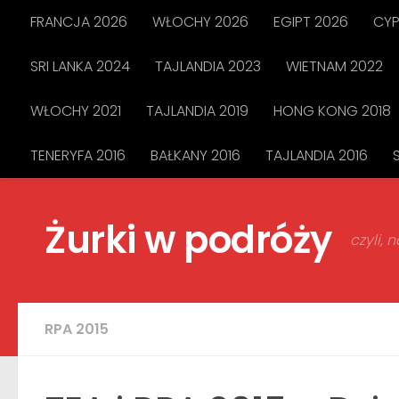
FRANCJA 2026
WŁOCHY 2026
EGIPT 2026
CYP
Przejdź do treści
SRI LANKA 2024
TAJLANDIA 2023
WIETNAM 2022
WŁOCHY 2021
TAJLANDIA 2019
HONG KONG 2018
TENERYFA 2016
BAŁKANY 2016
TAJLANDIA 2016
Żurki w podróży
czyli,
RPA 2015