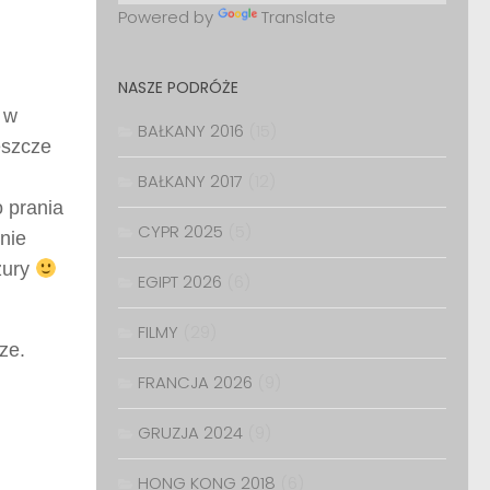
Powered by
Translate
NASZE PODRÓŻE
 w
BAŁKANY 2016
(15)
eszcze
BAŁKANY 2017
(12)
 prania
CYPR 2025
(5)
lnie
zury
EGIPT 2026
(6)
FILMY
(29)
ze.
FRANCJA 2026
(9)
GRUZJA 2024
(9)
HONG KONG 2018
(6)