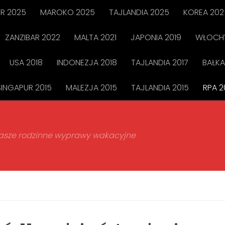
R 2025
MAROKO 2025
TAJLANDIA 2025
KOREA 202
ZANZIBAR 2022
MALTA 2021
JAPONIA 2019
WŁOCHY
USA 2018
INDONEZJA 2018
TAJLANDIA 2017
BAŁKA
SINGAPUR 2015
MALEZJA 2015
TAJLANDIA 2015
RPA 2
 nasze rodzinne wyprawy wakacyjne