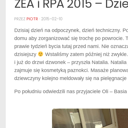
ZEA i RPA 2015 – Dzi
PRZEZ
PIOTR
·
2015-02-10
Dzisiaj dzień na odpoczynek, dzień techniczny. 
domu aby zorganizować się trochę po powrocie. Tr
prawie tydzień bycia tutaj przed nami. Nie oznacz
dzisiejszy
Wstaliśmy zatem później niż zwykle.
i już do drzwi dzwonek – przyszła Natalia. Natali
zajmuje się kosmetyką paznokci. Masaże planowane
dziewczyny kolejno meldowały się na pielęgnacje
Po południu odwiedzili nas przyjaciele Oli – Basi