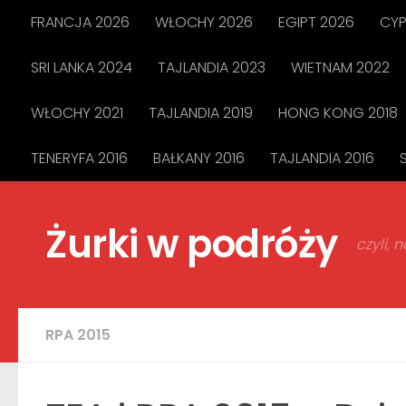
FRANCJA 2026
WŁOCHY 2026
EGIPT 2026
CYP
Przejdź do treści
SRI LANKA 2024
TAJLANDIA 2023
WIETNAM 2022
WŁOCHY 2021
TAJLANDIA 2019
HONG KONG 2018
TENERYFA 2016
BAŁKANY 2016
TAJLANDIA 2016
Żurki w podróży
czyli,
RPA 2015