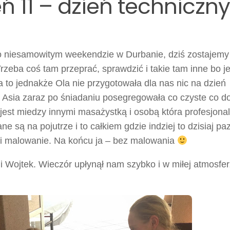
eń 11 – dzień techniczny
Po niesamowitym weekendzie w Durbanie, dziś zostajemy
zeba coś tam przeprać, sprawdzić i takie tam inne bo j
a to jednakże Ola nie przygotowała dla nas nic na dzień
 Asia zaraz po śniadaniu posegregowała co czyste co do
a jest miedzy innymi masażystką i osobą która profesjona
 są na pojutrze i to całkiem gdzie indziej to dzisiaj pa
 i malowanie. Na końcu ja – bez malowania
a i Wojtek. Wieczór upłynął nam szybko i w miłej atmosfer