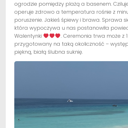
ogrodzie pomiędzy plażą a basenem. Cziluje
operuje zdrowo a temperatura rośnie z minuty
poruszenie. Jakieś śpiewy i brawa. Sprawa s
która wypoczywa u nas postanowiła powiedzi
Walentynki
. Ceremonia trwa może z 1
przygotowany na taką okoliczność – wystę
piękną, białą ślubna suknię.