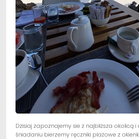
Dzisiaj zapoznajemy sie z najbliższa okolicą 
śniadaniu bierzemy ręczniki plażowe z okie