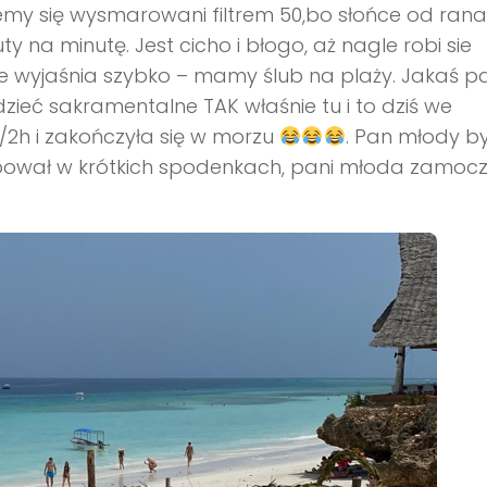
my się wysmarowani filtrem 50,bo słońce od rana 
 na minutę. Jest cicho i błogo, aż nagle robi sie
ie wyjaśnia szybko – mamy ślub na plaży. Jakaś p
eć sakramentalne TAK właśnie tu i to dziś we
/2h i zakończyła się w morzu
. Pan młody by
pował w krótkich spodenkach, pani młoda zamocz