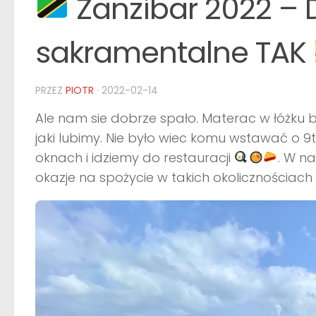
Zanzibar 2022 – D
sakramentalne TAK
PRZEZ
PIOTR
·
2022-02-14
Ale nam sie dobrze spało. Materac w łóżku b
jaki lubimy. Nie było wiec komu wstawać o 9
oknach i idziemy do restauracji
. W n
okazje na spożycie w takich okolicznościach