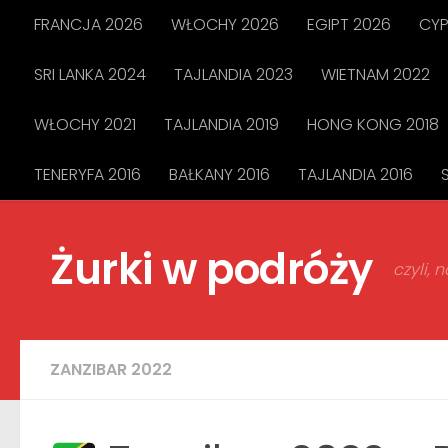
FRANCJA 2026
WŁOCHY 2026
EGIPT 2026
CYP
Przejdź do treści
SRI LANKA 2024
TAJLANDIA 2023
WIETNAM 2022
WŁOCHY 2021
TAJLANDIA 2019
HONG KONG 2018
TENERYFA 2016
BAŁKANY 2016
TAJLANDIA 2016
Żurki w podróży
czyli,
ZANZIBAR 2022