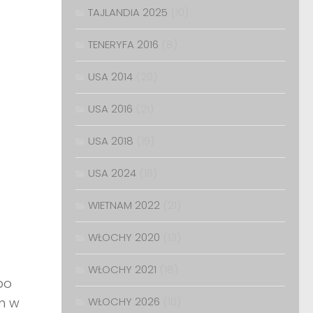
TAJLANDIA 2025
(10)
TENERYFA 2016
(8)
USA 2014
(20)
USA 2016
(21)
USA 2018
(19)
USA 2024
(16)
WIETNAM 2022
(21)
WŁOCHY 2020
(13)
WŁOCHY 2021
(18)
po
em w
WŁOCHY 2026
(10)