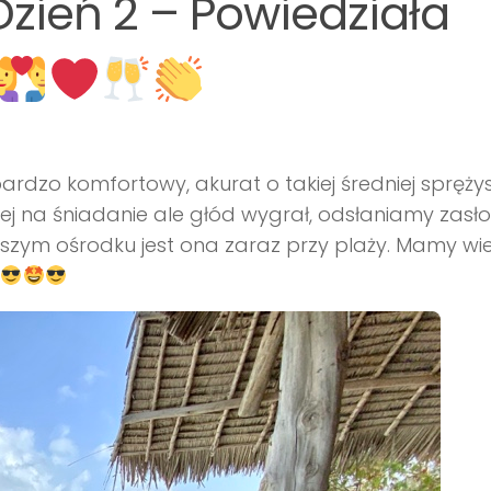
zień 2 – Powiedziała
ardzo komfortowy, akurat o takiej średniej sprężys
tej na śniadanie ale głód wygrał, odsłaniamy zasł
aszym ośrodku jest ona zaraz przy plaży. Mamy wi