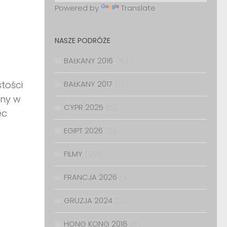
Powered by
Translate
NASZE PODRÓŻE
BAŁKANY 2016
(15)
tości
BAŁKANY 2017
(12)
ony w
CYPR 2025
(5)
ec
EGIPT 2026
(6)
FILMY
(29)
FRANCJA 2026
(9)
GRUZJA 2024
(9)
HONG KONG 2018
(6)