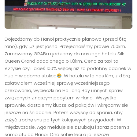
Dojeżdżamy do Hanoi praktycznie planowo (przed 6tą
rano), gdy już jest jasno. Przejechaliśmy prawie 700km.
Zamawiamy GRABa i jedziemy do naszego hotelu Silk
Queen Grand oddalonego o 1,8km. Cena za taxi to
82tysie czyli jakieś 100% więcej niż za podobny odcinek w
Hue – wiadomo stolica
. W hotelu wita nas Kim, z którą
załatwiałem wcześniej sprawę wcześniejszego
czekowania, wycieczki na Ha Long Bay i innych spraw
związanych z naszym pobytem w Hanoi. Wszystko
sprawnie, dostajemy klucze od pokojów i wkręcamy sie
jeszcze na śniadanie. Potem wszyscy do spania, aby
zażyć trochę snu po tych kolejowych przygodach. W
międzyczasie, Aga melduje sie z Dubaju i zaraz potem z
samolotu do Hanoi. Ona sobie leci a ja jeszcze