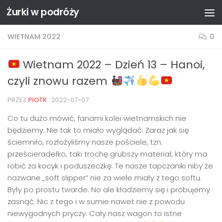
Żurki w podróży
Przejdź do treści
WIETNAM 2022
0
Wietnam 2022 – Dzień 13 – Hanoi,
czyli znowu razem
PRZEZ
PIOTR
·
2022-07-07
Co tu dużo mówić, fanami kolei wietnamskich nie
będziemy. Nie tak to miało wyglądać. Zaraz jak się
ściemniło, rozłożyliśmy nasze pościele, tzn.
prześcieradełko, taki trochę grubszy materiał, który ma
robić za kocyk i poduszeczkę. Te nasze tapczaniki niby że
nazwane „soft slipper” nie za wiele miały z tego softu.
Były po prostu twarde. No ale kładziemy się i próbujemy
zasnąć. Nic z tego i w sumie nawet nie z powodu
niewygodnych pryczy. Cały nasz wagon to istne