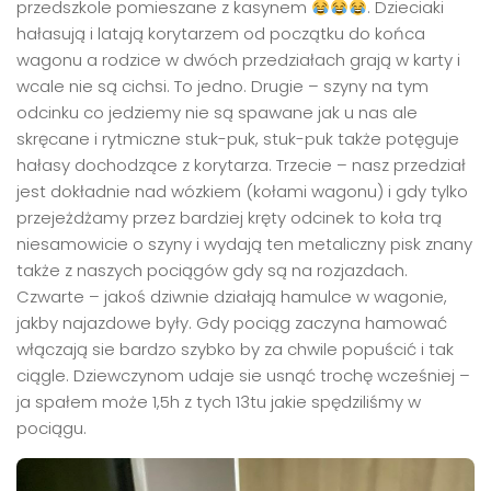
przedszkole pomieszane z kasynem
. Dzieciaki
hałasują i latają korytarzem od początku do końca
wagonu a rodzice w dwóch przedziałach grają w karty i
wcale nie są cichsi. To jedno. Drugie – szyny na tym
odcinku co jedziemy nie są spawane jak u nas ale
skręcane i rytmiczne stuk-puk, stuk-puk także potęguje
hałasy dochodzące z korytarza. Trzecie – nasz przedział
jest dokładnie nad wózkiem (kołami wagonu) i gdy tylko
przejeżdżamy przez bardziej kręty odcinek to koła trą
niesamowicie o szyny i wydają ten metaliczny pisk znany
także z naszych pociągów gdy są na rozjazdach.
Czwarte – jakoś dziwnie działają hamulce w wagonie,
jakby najazdowe były. Gdy pociąg zaczyna hamować
włączają sie bardzo szybko by za chwile popuścić i tak
ciągle. Dziewczynom udaje sie usnąć trochę wcześniej –
ja spałem może 1,5h z tych 13tu jakie spędziliśmy w
pociągu.