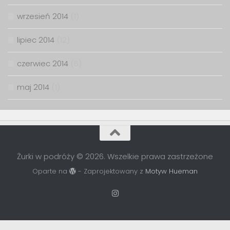
wrzesień 2014
(1)
lipiec 2014
(12)
czerwiec 2014
(6)
maj 2014
(1)
Żurki w podróży © 2026. Wszelkie prawa zastrzeżone
Oparte na
- Zaprojektowany z
Motyw Hueman