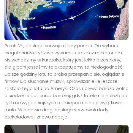
Po ok. 2h, obsługa serwuje ciepły posiłek. Do wyboru
wegetariański ryż z warzywami i kurczak z makaronem.
My wchodzimy w kurczaka, który jest lekko przesolony,
ale głodni jesteśmy to akceptujemy te niedogodność.
Dalsze godziny lotu to próba przespania sie, oglądanie
filmów lub słuchanie muzyki, sprawdzanie ile jeszcze
zostało tego lotu do Ameryki. Czas upływa bardzo wolno
a siedzenie boli coraz bardziej, gdyż fotele nie należą do
tych najwygodniejszych a i miejsca na nogi wyjątkowo
mało. W połowie drogi obsługa serwowała lody
czekoladowe i znowu napoje.