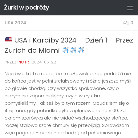
Żurki w podróży
Przejdź do treści
USA 2024
0
USA i Karaiby 2024 – Dzień 1 – Przez
Zurich do Miami
PRZEZ
PIOTR
·
2024-06-22
Noc była krótka raczej bo to człowiek przed podróżą nie
do końca jest w pełni zrelaksowany i różne jeszcze myśli
po głowie chodzą. Czy wszystko spakowane, czy o
niczym nie zapomnieliśmy, czy o wszystkim
pomyśleliśmy. Tak też było tym razem. Obudziłem się o
4tej rano, gdy pobudka była zaplanowana na 5:00. Za
oknem szarówka ale nie widać wschodzącego słońca,
raczej stalowo szare chmury się przebijają. Sprawdzam
więc pogodę – burze nadchodzą od południowego