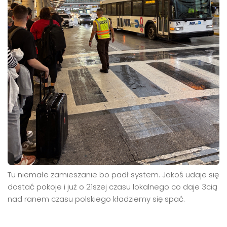
Tu niemałe zamieszanie bo padł system. Jakoś udaje się
dostać pokoje i już o 21szej czasu lokalnego co daje 3cią
nad ranem czasu polskiego kładziemy się spać.