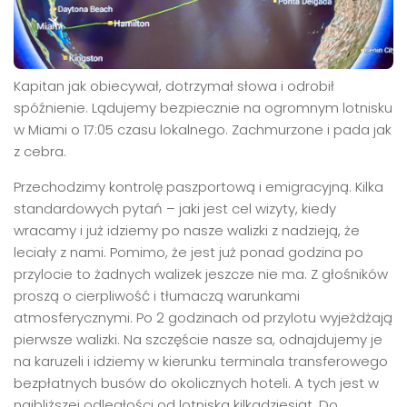
Kapitan jak obiecywał, dotrzymał słowa i odrobił
spóźnienie. Lądujemy bezpiecznie na ogromnym lotnisku
w Miami o 17:05 czasu lokalnego. Zachmurzone i pada jak
z cebra.
Przechodzimy kontrolę paszportową i emigracyjną. Kilka
standardowych pytań – jaki jest cel wizyty, kiedy
wracamy i już idziemy po nasze walizki z nadzieją, że
leciały z nami. Pomimo, że jest już ponad godzina po
przylocie to żadnych walizek jeszcze nie ma. Z głośników
proszą o cierpliwość i tłumaczą warunkami
atmosferycznymi. Po 2 godzinach od przylotu wyjeżdżają
pierwsze walizki. Na szczęście nasze sa, odnajdujemy je
na karuzeli i idziemy w kierunku terminala transferowego
bezpłatnych busów do okolicznych hoteli. A tych jest w
najbliższej odległości od lotniska kilkadziesiąt. Do