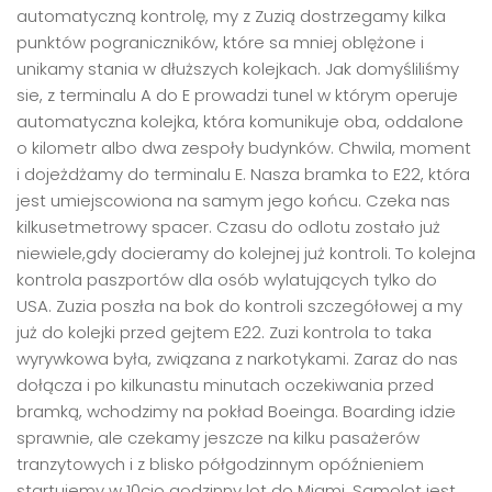
automatyczną kontrolę, my z Zuzią dostrzegamy kilka
punktów pograniczników, które sa mniej oblężone i
unikamy stania w dłuższych kolejkach. Jak domyśliliśmy
sie, z terminalu A do E prowadzi tunel w którym operuje
automatyczna kolejka, która komunikuje oba, oddalone
o kilometr albo dwa zespoły budynków. Chwila, moment
i dojeżdżamy do terminalu E. Nasza bramka to E22, która
jest umiejscowiona na samym jego końcu. Czeka nas
kilkusetmetrowy spacer. Czasu do odlotu zostało już
niewiele,gdy docieramy do kolejnej już kontroli. To kolejna
kontrola paszportów dla osób wylatujących tylko do
USA. Zuzia poszła na bok do kontroli szczegółowej a my
już do kolejki przed gejtem E22. Zuzi kontrola to taka
wyrywkowa była, związana z narkotykami. Zaraz do nas
dołącza i po kilkunastu minutach oczekiwania przed
bramką, wchodzimy na pokład Boeinga. Boarding idzie
sprawnie, ale czekamy jeszcze na kilku pasażerów
tranzytowych i z blisko półgodzinnym opóźnieniem
startujemy w 10cio godzinny lot do Miami. Samolot jest