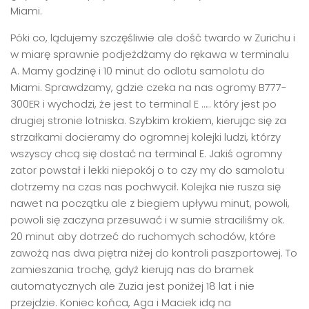
Miami.
Póki co, lądujemy szczęśliwie ale dość twardo w Zurichu i
w miarę sprawnie podjeżdżamy do rękawa w terminalu
A. Mamy godzinę i 10 minut do odlotu samolotu do
Miami. Sprawdzamy, gdzie czeka na nas ogromy B777-
300ER i wychodzi, że jest to terminal E ….. który jest po
drugiej stronie lotniska. Szybkim krokiem, kierując się za
strzałkami docieramy do ogromnej kolejki ludzi, którzy
wszyscy chcą się dostać na terminal E. Jakiś ogromny
zator powstał i lekki niepokój o to czy my do samolotu
dotrzemy na czas nas pochwycił. Kolejka nie rusza się
nawet na początku ale z biegiem upływu minut, powoli,
powoli się zaczyna przesuwać i w sumie straciliśmy ok.
20 minut aby dotrzeć do ruchomych schodów, które
zawożą nas dwa piętra niżej do kontroli paszportowej. To
zamieszania trochę, gdyż kierują nas do bramek
automatycznych ale Zuzia jest poniżej 18 lat i nie
przejdzie. Koniec końca, Aga i Maciek idą na