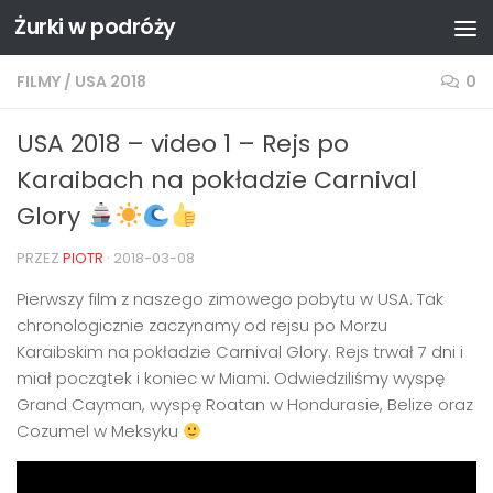
Żurki w podróży
Przejdź do treści
FILMY
/
USA 2018
0
USA 2018 – video 1 – Rejs po
Karaibach na pokładzie Carnival
Glory
PRZEZ
PIOTR
·
2018-03-08
Pierwszy film z naszego zimowego pobytu w USA. Tak
chronologicznie zaczynamy od rejsu po Morzu
Karaibskim na pokładzie Carnival Glory. Rejs trwał 7 dni i
miał początek i koniec w Miami. Odwiedziliśmy wyspę
Grand Cayman, wyspę Roatan w Hondurasie, Belize oraz
Cozumel w Meksyku