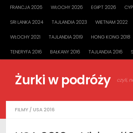
FRANCJA 2026
WŁOCHY 2026
EGIPT 2026
CYP
Przejdź do treści
SRI LANKA 2024
TAJLANDIA 2023
WIETNAM 2022
WŁOCHY 2021
TAJLANDIA 2019
HONG KONG 2018
TENERYFA 2016
BAŁKANY 2016
TAJLANDIA 2016
Żurki w podróży
czyli,
FILMY
/
USA 2016