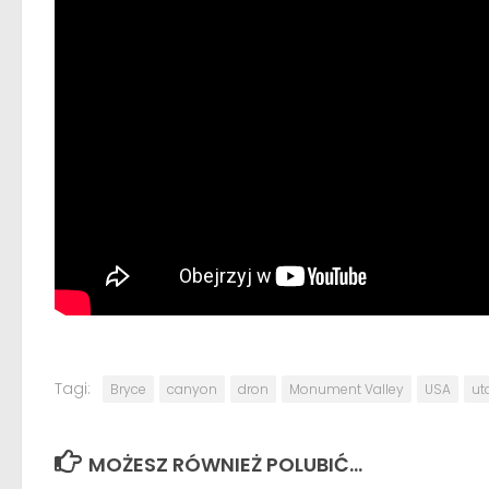
Tagi:
Bryce
canyon
dron
Monument Valley
USA
ut
MOŻESZ RÓWNIEŻ POLUBIĆ…