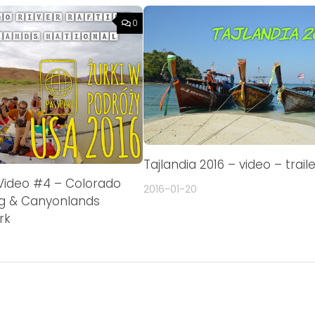
0
Tajlandia 2016 – video – trail
 Video #4 – Colorado
2016-01-20
ing & Canyonlands
rk