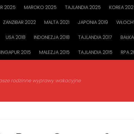
R 2025
MAROKO 2025
TAJLANDIA 2025
KOREA 202
ZANZIBAR 2022
MALTA 2021
JAPONIA 2019
WŁOCHY
USA 2018
INDONEZJA 2018
TAJLANDIA 2017
BAŁKA
SINGAPUR 2015
MALEZJA 2015
TAJLANDIA 2015
RPA 2
 nasze rodzinne wyprawy wakacyjne