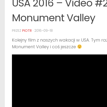
USA 2016 – Video #
Monument Valley
PRZEZ
PIOTR
·
2016-09-18
Kolejny film z naszych wakacji w USA. Tym 
Monument Valley i coś jeszcze