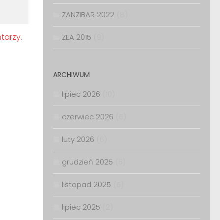
ZANZIBAR 2022
(8)
tarzy.
ZEA 2015
(9)
ARCHIWUM
lipiec 2026
(10)
czerwiec 2026
(6)
luty 2026
(6)
grudzień 2025
(5)
listopad 2025
(5)
lipiec 2025
(2)