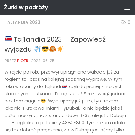
Żurki w podróży
Przejdź do treści
TAJLANDIA 2023
0
Tajlandia 2023 – Zapowiedź
wyjazdu
PRZEZ
PIOTR
·
2023-06-25
Witajcie po roku przerwy! Upragnione wakacje już za
rogiem to i czas na kolejną, rodzinną wyprawę. W tym
roku wracamy do Tajlandii
, czyli do jednej z naszych
ulubionych destynacji. To będzie już 5 raz i wciąż jednak
nas tam ciągnie
. Wylatujemy już jutro, tym razem
lokalnie z Krakowa liniami FlyDubai. To nie będzie jakaś
duża maszyna, lecz standardowy B737, ale już z Dubaju
do Bangkoku to polecimy A380-800. Tym razem udało
się tak dobrać połączenie, że w Dubaju jesteśmy tylko