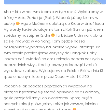
Aha – kto w naszym teamie w tym roku? Wylatujemy w
trójkę – Asia, Zuzia i ja (Piotr). Wracać już będziemy w
piatkę
Aga z Maćkiem dolatują do Krabi w dniu 1 lipca.
My wtedy także dolatujemy tam z Koh Samui i już razem
spędzimy następne 12 dni
To będzie 8 dni na Krabi a
ściślej mówiąc w Ao Nang. Tam będzie nasza
baza/punkt wypadowy na lokalne wypsy i atrakcje. Po
tym czasie przelatujemy wszyscy do Bangkoku, aby
jeszcze coś zwiedzić co am umknęło poczas naszych 4
poprzednich wizyt. Trochę jeszczę odpocząć i zrobić
wyjazdowe zakupy. Wylatujemy do Polski z BKK w dniu 13
lipca o nocnym lotem przez Dubai – start 02:50.
Podobnie jak podczas poprzednich wyjazdów, na
bieżąco będziemy się starać opisywać co tu widzimy,
gdzie przejeżdżamy i co zwiedzamy. Sporą część
naszych relacji poświęcimy także jak zawsze, lokalnej
kuchni, czyli co na nas patrzy z talerza