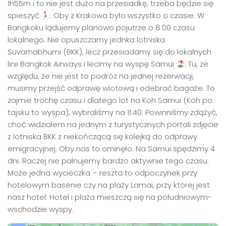
1h55m i to nie jest dużo na przesiadkę, trzeba będzie się
spieszyć
. Oby z Krakowa było wszystko o czasie. W
Bangkoku lądujemy planowo pojutrze o 8:00 czasu
lokalnego. Nie opuszczamy jednka lotniska
Suvarnabhumi (BKK), lecz przesiadamy się do lokalnych
linii Bangkok Airways i lecimy na wyspę Samui
. Tu, ze
względu, że nie jest to podróz na jednej rezerwacji,
musimy przejść odprawę wlotową i odebrać bagaże. To
zajmie trochę czasu i dlatego lot na Koh Samui (Koh po
tajsku to wyspa), wybraliśmy na 11:40. Powinniśmy zdążyć,
choć widzialem na jednym z turystycznych portali zdjęcie
z lotniska BKK z niekończącą się kolejką do odprawy
emigracyjnej. Oby nas to ominęło. Na Samui spędzimy 4
dni. Raczej nie palnujemy bardzo aktywnie tego czasu.
Może jedna wycieczka – reszta to odpoczynek przy
hotelowym basenie czy na plaży Lamai, przy której jest
nasz hotel. Hotel i plaża mieszczą się na południowym-
wschodzie wyspy.