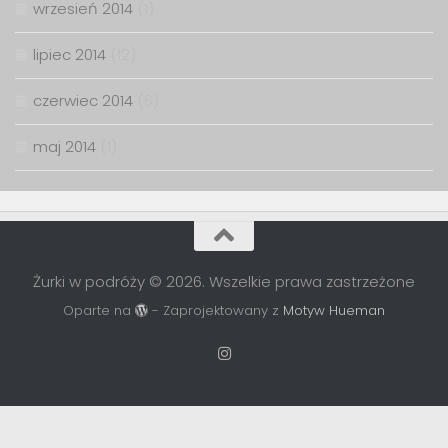
wrzesień 2014
(1)
lipiec 2014
(12)
czerwiec 2014
(6)
maj 2014
(1)
Żurki w podróży © 2026. Wszelkie prawa zastrzeżone
Oparte na
- Zaprojektowany z
Motyw Hueman